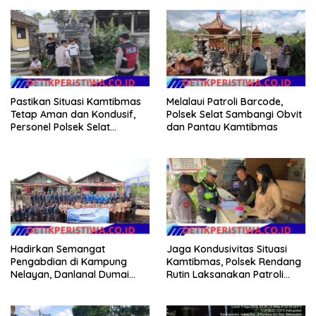
Pastikan Situasi Kamtibmas
Melalaui Patroli Barcode,
Tetap Aman dan Kondusif,
Polsek Selat Sambangi Obvit
Personel Polsek Selat
dan Pantau Kamtibmas
Intensifkan Patroli Dialogis
Hadirkan Semangat
Jaga Kondusivitas Situasi
Pengabdian di Kampung
Kamtibmas, Polsek Rendang
Nelayan, Danlanal Dumai
Rutin Laksanakan Patroli
Pimpin Aksi Bakti Sosial dan
Dialogis
Bersih Pantai