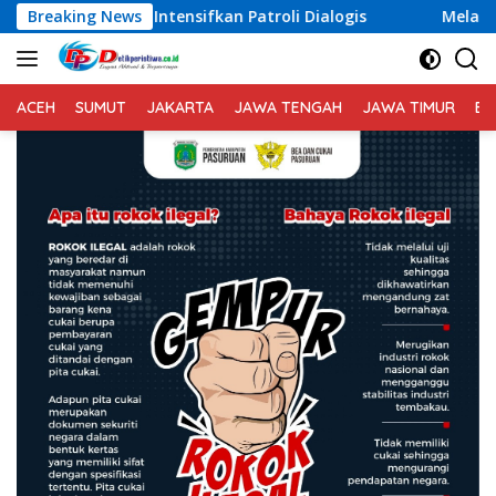
Langsung
nsifkan Patroli Dialogis
Breaking News
Melalaui Patroli Barcode, Po
ke
konten
ACEH
SUMUT
JAKARTA
JAWA TENGAH
JAWA TIMUR
BA