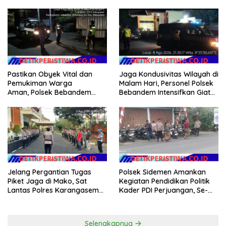
Dialogis
patrol di Jalan Raya Ujung-
Seraya
Jaga Kondusivitas Wilayah di
Pastikan Obyek Vital dan
Malam Hari, Personel Polsek
Pemukiman Warga
Bebandem Intensifkan Giat
Aman, Polsek Bebandem
Blue Light Patrol
Intensifkan Patroli Barcode
pada Dini Hari
Jelang Pergantian Tugas
Polsek Sidemen Amankan
Piket Jaga di Mako, Sat
Kegiatan Pendidikan Politik
Lantas Polres Karangasem
Kader PDI Perjuangan, Se-
Ikuti Apel Serah Terima Tugas
Kecamatan Sidemen
Jaga
Selengkapnya