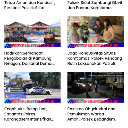
Tetap Aman dan Kondusif,
Polsek Selat Sambangi Obvit
Personel Polsek Selat
dan Pantau Kamtibmas
Intensifkan Patroli Dialogis
Hadirkan Semangat
Jaga Kondusivitas Situasi
Pengabdian di Kampung
Kamtibmas, Polsek Rendang
Nelayan, Danlanal Dumai
Rutin Laksanakan Patroli
Pimpin Aksi Bakti Sosial dan
Dialogis
Bersih Pantai
Cegah Aksi Balap Liar,
Pastikan Obyek Vital dan
Satlantas Polres
Pemukiman Warga
Karangasem Intensifkan
Aman, Polsek Bebandem
patrol di Jalan Raya Ujung-
Intensifkan Patroli Barcode