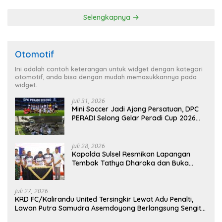
Seraya
pada Dini Hari
Selengkapnya
Otomotif
Ini adalah contoh keterangan untuk widget dengan kategori
otomotif, anda bisa dengan mudah memasukkannya pada
widget.
Juli 31, 2026
Mini Soccer Jadi Ajang Persatuan, DPC
PERADI Selong Gelar Peradi Cup 2026
Sambut Hari Kemerdekaan
Juli 28, 2026
Kapolda Sulsel Resmikan Lapangan
Tembak Tathya Dharaka dan Buka
Kejuaraan Menembak Bupati Sidrap Cup
II Tahun 2026
Juli 27, 2026
KRD FC/Kalirandu United Tersingkir Lewat Adu Penalti,
Lawan Putra Samudra Asemdoyong Berlangsung Sengit
namun Tetap Kondusif