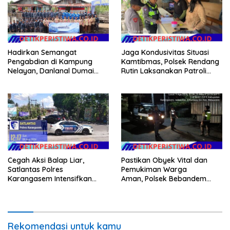
Hadirkan Semangat
Jaga Kondusivitas Situasi
Pengabdian di Kampung
Kamtibmas, Polsek Rendang
Nelayan, Danlanal Dumai
Rutin Laksanakan Patroli
Pimpin Aksi Bakti Sosial dan
Dialogis
Bersih Pantai
Cegah Aksi Balap Liar,
Pastikan Obyek Vital dan
Satlantas Polres
Pemukiman Warga
Karangasem Intensifkan
Aman, Polsek Bebandem
patrol di Jalan Raya Ujung-
Intensifkan Patroli Barcode
Seraya
pada Dini Hari
Rekomendasi untuk kamu