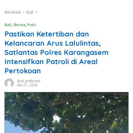
Beranda
Bali
Bali
,
Berita
,
Polri
Pastikan Ketertiban dan
Kelancaran Arus Lalulintas,
Satlantas Polres Karangasem
Intensifkan Patroli di Areal
Pertokoan
Budi Jembrana
Mei 27, 2026