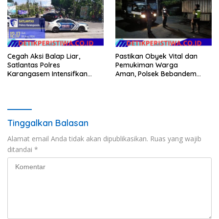
Cegah Aksi Balap Liar,
Pastikan Obyek Vital dan
Satlantas Polres
Pemukiman Warga
Karangasem Intensifkan
Aman, Polsek Bebandem
patrol di Jalan Raya Ujung-
Intensifkan Patroli Barcode
Seraya
pada Dini Hari
Tinggalkan Balasan
Alamat email Anda tidak akan dipublikasikan.
Ruas yang wajib
ditandai
*