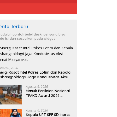
erita Terbaru
i adalah contoh judul deskripsi yang bisa
da isi dan sesuaikan pada widget
ustus 6, 2026
nergi Kasat Intel Polres Lotim dan Kepala
sbangpoldagri Jaga Kondusivitas Aksi
amai Masyarakat
Agustus 6, 2026
Masuk Penilaian Nasional
TPAKD Award 2026,
Lombok Timur Andalkan
Program Inklusi Keuangan
untuk Dongkrak
Agustus 6, 2026
Kesejahteraan Warga
Kepala UPT SPF SD Inpres