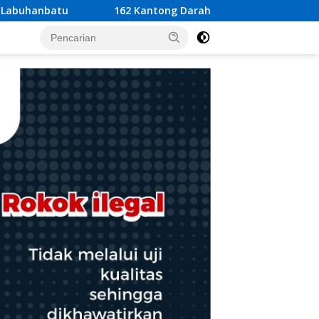
ntong Darah Warnai HUT Bank Aceh Syari’ah Yang Ke 53