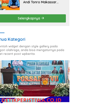
Andi Tonro Makassar
Prioritaskan Literasi dan
Pembenahan Fasilitas
Sekolah
Selengkapnya
ua Kategori
contoh widget dengan style gallery pada
gori olahraga, anda bisa mengaturnya pada
et recent post wpberita.