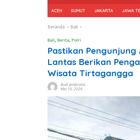
ACEH
SUMUT
JAKARTA
JAWA T
Beranda
Bali
Bali
,
Berita
,
Polri
Pastikan Pengunjung
Lantas Berikan Peng
Wisata Tirtagangga
Budi Jembrana
Mei 10, 2026