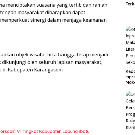
Terk
a menciptakan suasana yang tertib dan ramah
53 T
i tengah masyarakat diharapkan dapat
Air 
 memperkuat sinergi dalam menjaga keamanan
rapkan objek wisata Tirta Gangga tetap menjadi
dikunjungi oleh seluruh lapisan masyarakat,
a di Kabupaten Karangasem.
Kepa
Inpr
Maka
Lite
Pemb
Seko
 Porsadin VII Tingkat Kabupaten Labuhanbatu