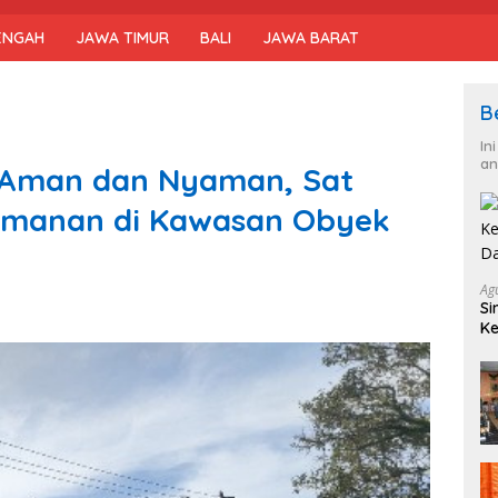
ENGAH
JAWA TIMUR
BALI
JAWA BARAT
B
In
an
 Aman dan Nyaman, Sat
amanan di Kawasan Obyek
Ag
Si
Ke
D