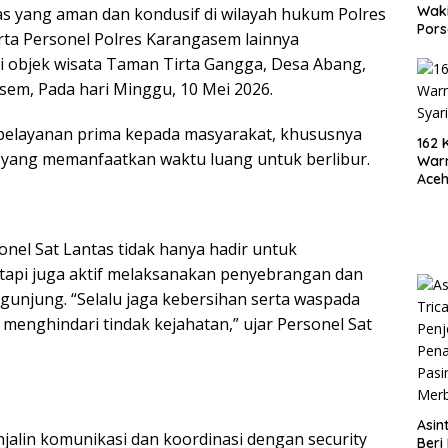
Waki
s yang aman dan kondusif di wilayah hukum Polres
Pors
rta Personel Polres Karangasem lainnya
 objek wisata Taman Tirta Gangga, Desa Abang,
em, Pada hari Minggu, 10 Mei 2026.
k pelayanan prima kepada masyarakat, khususnya
162 
yang memanfaatkan waktu luang untuk berlibur.
War
Aceh
53
el Sat Lantas tidak hanya hadir untuk
tapi juga aktif melaksanakan penyebrangan dan
njung. “Selalu jaga kebersihan serta waspada
menghindari tindak kejahatan,” ujar Personel Sat
Asin
enjalin komunikasi dan koordinasi dengan security
Beri