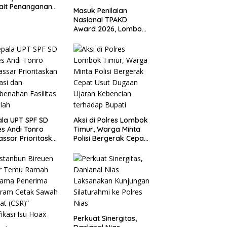
ait Penanganan
Masuk Penilaian
on Pasir Timah di
Nasional TPAKD
Merbau
Award 2026, Lombok
Timur Andalkan
Program Inklusi
Keuangan untuk
Dongkrak
Kesejahteraan Warga
la UPT SPF SD
Aksi di Polres Lombok
es Andi Tonro
Timur, Warga Minta
ssar Prioritaskan
Polisi Bergerak Cepat
rasi dan
Usut Dugaan Ujaran
enahan Fasilitas
Kebencian terhadap
lah
Bupati
Perkuat Sinergitas,