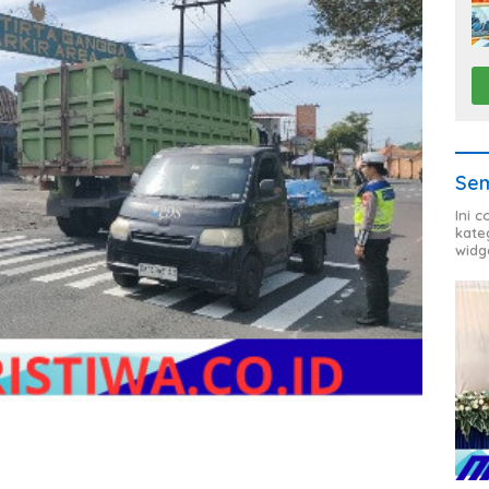
Sem
Ini 
kate
widg