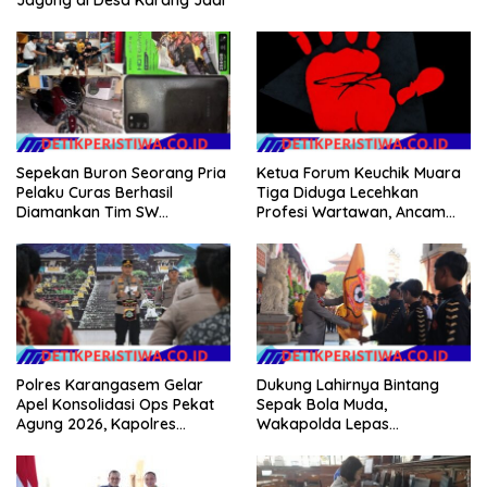
Jagung di Desa Karang Jadi
Sepekan Buron Seorang Pria
Ketua Forum Keuchik Muara
Pelaku Curas Berhasil
Tiga Diduga Lecehkan
Diamankan Tim SW
Profesi Wartawan, Ancam
Satreskrim Polres OKU Timur
Kebebasan Pers
Polres Karangasem Gelar
Dukung Lahirnya Bintang
Apel Konsolidasi Ops Pekat
Sepak Bola Muda,
Agung 2026, Kapolres
Wakapolda Lepas
Berikan Apresiasi Capaian
Bhayangkara Bali FC ke Piala
Target Selama Operasi
Soeratin 2026