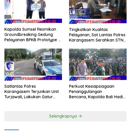
Kapolda Sumsel Resmikan
Tingkatkan Kualitas
Groundbreaking Gedung
Pelayanan, Sat Lantas Polres
Pelayanan BPKB Prototype di
Karangasem Serahkan STNK
Palembang
Baru Secara Cepat, Ramah
dan Transparan
Satlantas Polres
Perkuat Kesiapsiagaan
Karangasem Terjunkan Unit
Penanggulangan
Turjawali, Lakukan Gatur
Bencana, Kapolda Bali Hadiri
Lalin di Kawasan Obyek
Apel Gelar Pasukan LKO
Wisata Candidasa
Kogabwilhan II 2026
Selengkapnya