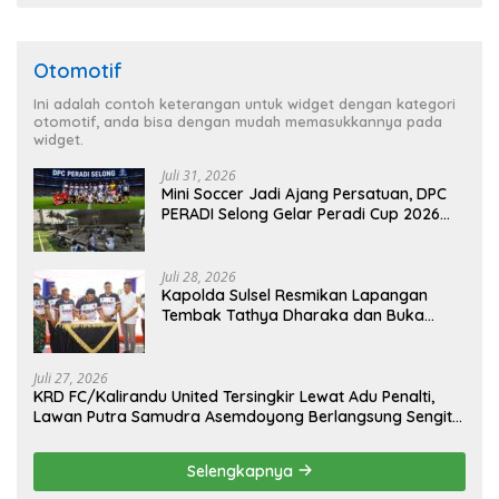
Otomotif
Ini adalah contoh keterangan untuk widget dengan kategori
otomotif, anda bisa dengan mudah memasukkannya pada
widget.
Juli 31, 2026
Mini Soccer Jadi Ajang Persatuan, DPC
PERADI Selong Gelar Peradi Cup 2026
Sambut Hari Kemerdekaan
Juli 28, 2026
Kapolda Sulsel Resmikan Lapangan
Tembak Tathya Dharaka dan Buka
Kejuaraan Menembak Bupati Sidrap Cup
II Tahun 2026
Juli 27, 2026
KRD FC/Kalirandu United Tersingkir Lewat Adu Penalti,
Lawan Putra Samudra Asemdoyong Berlangsung Sengit
namun Tetap Kondusif
Selengkapnya