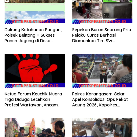
Dukung Ketahanan Pangan,
Sepekan Buron Seorang Pria
Polsek Belitang III Sukses
Pelaku Curas Berhasil
Panen Jagung di Desa
Diamankan Tim SW
Karang Jadi
Satreskrim Polres OKU Timur
Ketua Forum Keuchik Muara
Polres Karangasem Gelar
Tiga Diduga Lecehkan
Apel Konsolidasi Ops Pekat
Profesi Wartawan, Ancam
Agung 2026, Kapolres
Kebebasan Pers
Berikan Apresiasi Capaian
Target Selama Operasi