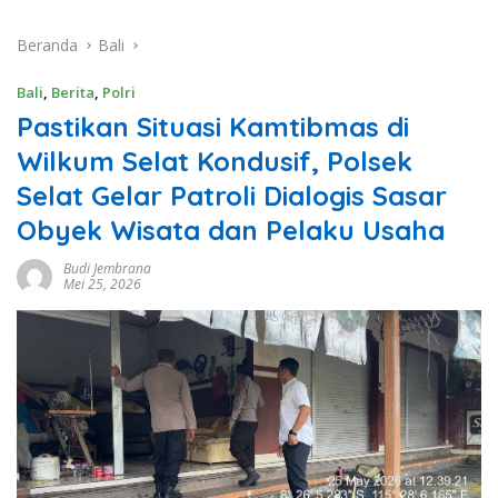
Beranda
Bali
Bali
,
Berita
,
Polri
Pastikan Situasi Kamtibmas di
Wilkum Selat Kondusif, Polsek
Selat Gelar Patroli Dialogis Sasar
Obyek Wisata dan Pelaku Usaha
Budi Jembrana
Mei 25, 2026