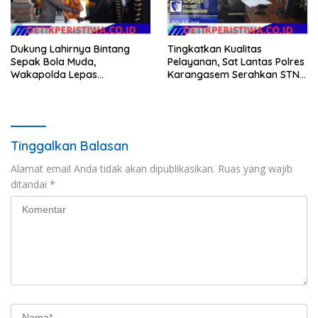
Dukung Lahirnya Bintang
Tingkatkan Kualitas
Sepak Bola Muda,
Pelayanan, Sat Lantas Polres
Wakapolda Lepas
Karangasem Serahkan STNK
Bhayangkara Bali FC ke Piala
Baru Secara Cepat, Ramah
Soeratin 2026
dan Transparan
Tinggalkan Balasan
Alamat email Anda tidak akan dipublikasikan.
Ruas yang wajib
ditandai
*