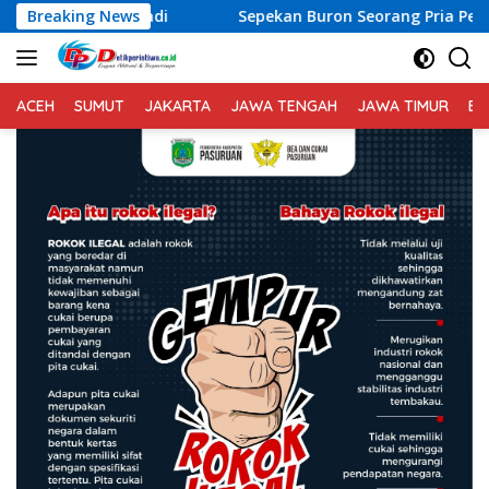
Langsung
i
Breaking News
Sepekan Buron Seorang Pria Pelaku Curas Berhasil D
ke
konten
ACEH
SUMUT
JAKARTA
JAWA TENGAH
JAWA TIMUR
BA