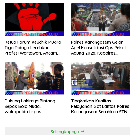
Ketua Forum Keuchik Muara
Polres Karangasem Gelar
Tiga Diduga Lecehkan
Apel Konsolidasi Ops Pekat
Profesi Wartawan, Ancam
Agung 2026, Kapolres
Kebebasan Pers
Berikan Apresiasi Capaian
Target Selama Operasi
Dukung Lahirnya Bintang
Tingkatkan Kualitas
Sepak Bola Muda,
Pelayanan, Sat Lantas Polres
Wakapolda Lepas
Karangasem Serahkan STNK
Bhayangkara Bali FC ke Piala
Baru Secara Cepat, Ramah
Soeratin 2026
dan Transparan
Selengkapnya