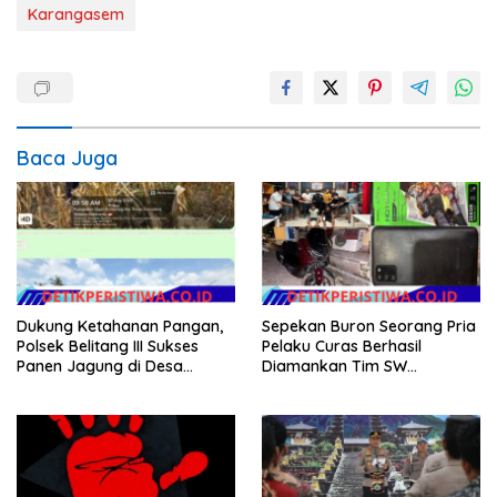
Karangasem
Baca Juga
Dukung Ketahanan Pangan,
Sepekan Buron Seorang Pria
Polsek Belitang III Sukses
Pelaku Curas Berhasil
Panen Jagung di Desa
Diamankan Tim SW
Karang Jadi
Satreskrim Polres OKU Timur