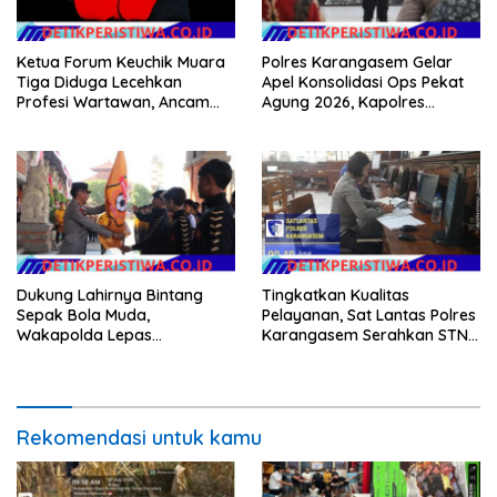
Ketua Forum Keuchik Muara
Polres Karangasem Gelar
Tiga Diduga Lecehkan
Apel Konsolidasi Ops Pekat
Profesi Wartawan, Ancam
Agung 2026, Kapolres
Kebebasan Pers
Berikan Apresiasi Capaian
Target Selama Operasi
Dukung Lahirnya Bintang
Tingkatkan Kualitas
Sepak Bola Muda,
Pelayanan, Sat Lantas Polres
Wakapolda Lepas
Karangasem Serahkan STNK
Bhayangkara Bali FC ke Piala
Baru Secara Cepat, Ramah
Soeratin 2026
dan Transparan
Rekomendasi untuk kamu