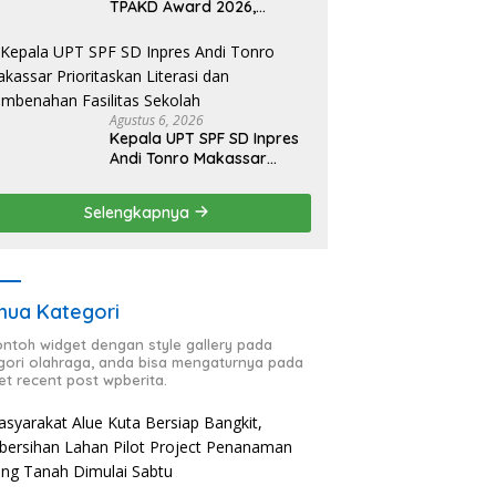
TPAKD Award 2026,
Lombok Timur Andalkan
Program Inklusi Keuangan
untuk Dongkrak
Kesejahteraan Warga
Agustus 6, 2026
Kepala UPT SPF SD Inpres
Andi Tonro Makassar
Prioritaskan Literasi dan
Pembenahan Fasilitas
Selengkapnya
Sekolah
ua Kategori
contoh widget dengan style gallery pada
gori olahraga, anda bisa mengaturnya pada
et recent post wpberita.