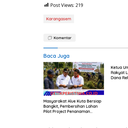
Post Views:
219
Karangasem
Komentar
Baca Juga
Ketua U
Rakyat L
Dana Re
Pascaben
Langsung
Masyarakat Alue Kuta Bersiap
Bangkit, Pembersihan Lahan
Pilot Project Penanaman
Kacang Tanah Dimulai Sabtu