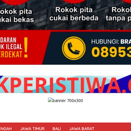
ENGAH
JAWA TIMUR
BALI
JAWA BARAT