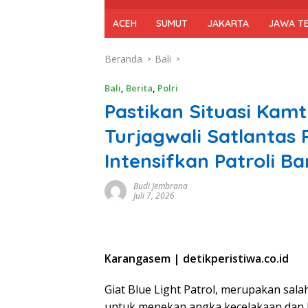
ACEH
SUMUT
JAKARTA
JAWA T
Beranda
Bali
Bali
,
Berita
,
Polri
Pastikan Situasi Kamt
Turjagwali Satlantas
Intensifkan Patroli B
Budi Jembrana
Juli 7, 2026
Karangasem | detikperistiwa.co.id
Giat Blue Light Patrol, merupakan sal
untuk menekan angka kecelakaan dan K