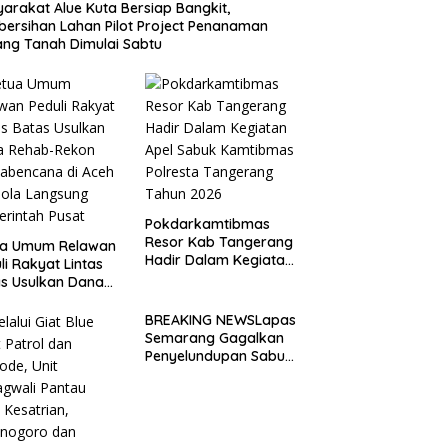
arakat Alue Kuta Bersiap Bangkit,
ersihan Lahan Pilot Project Penanaman
ng Tanah Dimulai Sabtu
Pokdarkamtibmas
Resor Kab Tangerang
ua Umum Relawan
Hadir Dalam Kegiatan
li Rakyat Lintas
Apel Sabuk
s Usulkan Dana
Kamtibmas Polresta
ab-Rekon
Tangerang Tahun
abencana di Aceh
BREAKING NEWSLapas
2026
lola Langsung
Semarang Gagalkan
rintah Pusat
Penyelundupan Sabu
dan Pil Koplo Lewat
Modus Lempar Paket,
DPD GERAM Jateng
Beri Dukungan Penuh