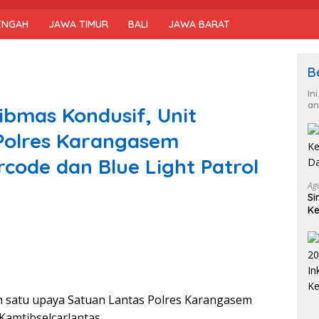
ENGAH
JAWA TIMUR
BALI
JAWA BARAT
B
In
an
ibmas Kondusif, Unit
 Polres Karangasem
arcode dan Blue Light Patrol
Ag
Si
Ke
D
ah satu upaya Satuan Lantas Polres Karangasem
amtibselcarlantas.