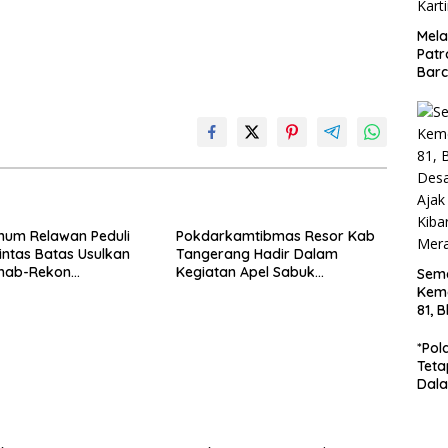
Mela
Patr
Barc
Turj
Jala
Dip
Kart
mum Relawan Peduli
Pokdarkamtibmas Resor Kab
intas Batas Usulkan
Tangerang Hadir Dalam
hab-Rekon
Kegiatan Apel Sabuk
Sem
cana di Aceh Dikelola
Kamtibmas Polresta
Kem
 Pemerintah Pusat
Tangerang Tahun 2026
81, 
Des
Gun
*Pol
War
Teta
Bend
Dala
Ton 
Di B