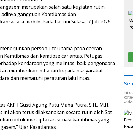
Karangasem merupakan salah satu kegiatan rutin
rjadinya gangguan Kamtibmas dan
kan secara mobile. Pada hari ini Selasa, 7 Juli 2026.
 menerjunkan personil, terutama pada daerah-
n Kamtibmas dan kamtibselcarlantas. Petugas
erhadap kendaraan yang melintas, baik pengendara
akan memberikan imbauan kepada masyarakat
dara dan mematuhi peraturan lalu lintas.
Sem
Ini 
kate
widg
as AKP I Gusti Agung Putu Maha Putra, S.H., M.H.,
ini akan terus dilaksanakan secara rutin oleh Sat
akukan untuk menciptakan situasi kamtibmas yang
asem.” Ujar Kasatlantas.