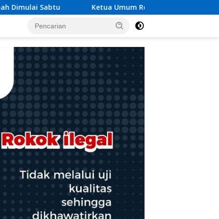
 Umum Relawan Peduli Rakyat Lintas Batas Usulkan Dana Reha