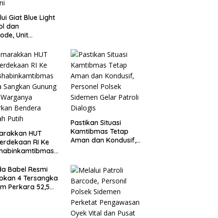
lui Giat Blue Light
ol dan
ode, Unit
agwali Pantau
n Kesatrian,
onogoro dan
ini
Pastikan Situasi
Kamtibmas Tetap
arakkan HUT
Aman dan Kondusif,
erdekaan RI Ke
Personel Polsek
Bhabinkamtibmas
Sidemen Gelar Patroli
a Sangkan
Dialogis
ung Ajak
da Babel Resmi
ganya Kibarkan
pkan 4 Tersangka
era Merah Putih
m Perkara 52,5
Pasir Timah Ilegal
elitung*