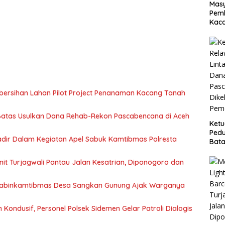
Masy
Pemb
Kaca
mbersihan Lahan Pilot Project Penanaman Kacang Tanah
Batas Usulkan Dana Rehab-Rekon Pascabencana di Aceh
Ket
Pedu
ir Dalam Kegiatan Apel Sabuk Kamtibmas Polresta
Bata
Reh
Pasc
 Unit Turjagwali Pantau Jalan Kesatrian, Diponogoro dan
Dike
Peme
habinkamtibmas Desa Sangkan Gunung Ajak Warganya
Kondusif, Personel Polsek Sidemen Gelar Patroli Dialogis