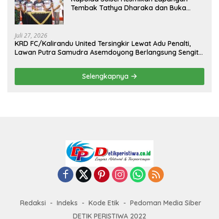
Tembak Tathya Dharaka dan Buka
Kejuaraan Menembak Bupati Sidrap Cup
II Tahun 2026
Juli 27, 2026
KRD FC/Kalirandu United Tersingkir Lewat Adu Penalti,
Lawan Putra Samudra Asemdoyong Berlangsung Sengit
namun Tetap Kondusif
Selengkapnya
Redaksi
Indeks
Kode Etik
Pedoman Media Siber
DETIK PERISTIWA 2022