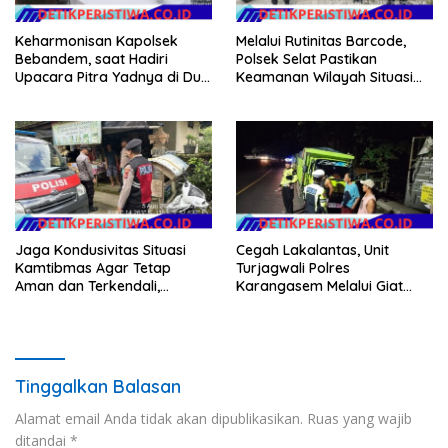
Keharmonisan Kapolsek
Melalui Rutinitas Barcode,
Bebandem, saat Hadiri
Polsek Selat Pastikan
Upacara Pitra Yadnya di Dua
Keamanan Wilayah Situasi
Lokasi ​KARANGASEM |
Kamtibmas Tetap Kondusif
Jaga Kondusivitas Situasi
Cegah Lakalantas, Unit
Kamtibmas Agar Tetap
Turjagwali Polres
Aman dan Terkendali,
Karangasem Melalui Giat
Personil Polsek Selat
Blue Light Patrol Berikan
Gelar Patroli Dialogis
Himbauan Tidak Parkir Truk
Sembarangan di Kawasan
Wisata
Tinggalkan Balasan
Alamat email Anda tidak akan dipublikasikan.
Ruas yang wajib
ditandai
*