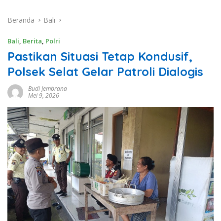
Beranda
Bali
Bali
,
Berita
,
Polri
Pastikan Situasi Tetap Kondusif,
Polsek Selat Gelar Patroli Dialogis
Budi Jembrana
Mei 9, 2026