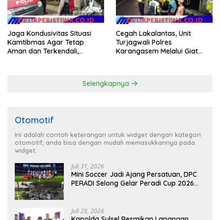
Jaga Kondusivitas Situasi
Cegah Lakalantas, Unit
Kamtibmas Agar Tetap
Turjagwali Polres
Aman dan Terkendali,
Karangasem Melalui Giat
Personil Polsek Selat
Blue Light Patrol Berikan
Gelar Patroli Dialogis
Himbauan Tidak Parkir Truk
Sembarangan di Kawasan
Selengkapnya
Wisata
Otomotif
Ini adalah contoh keterangan untuk widget dengan kategori
otomotif, anda bisa dengan mudah memasukkannya pada
widget.
Juli 31, 2026
Mini Soccer Jadi Ajang Persatuan, DPC
PERADI Selong Gelar Peradi Cup 2026
Sambut Hari Kemerdekaan
Juli 28, 2026
Kapolda Sulsel Resmikan Lapangan