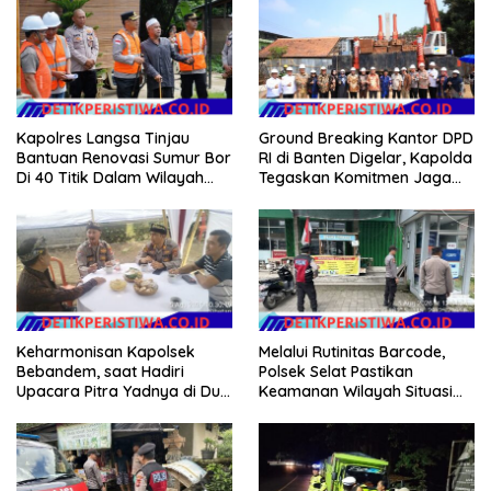
Kapolres Langsa Tinjau
Ground Breaking Kantor DPD
Bantuan Renovasi Sumur Bor
RI di Banten Digelar, Kapolda
Di 40 Titik Dalam Wilayah
Tegaskan Komitmen Jaga
Kota Langsa
Kondusivitas Proyek
Keharmonisan Kapolsek
Melalui Rutinitas Barcode,
Bebandem, saat Hadiri
Polsek Selat Pastikan
Upacara Pitra Yadnya di Dua
Keamanan Wilayah Situasi
Lokasi ​KARANGASEM |
Kamtibmas Tetap Kondusif