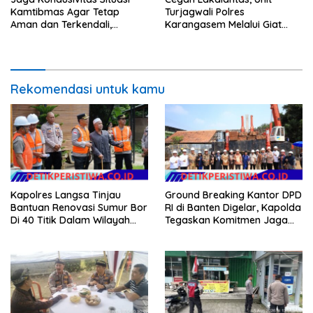
Kamtibmas Agar Tetap
Turjagwali Polres
Aman dan Terkendali,
Karangasem Melalui Giat
Personil Polsek Selat
Blue Light Patrol Berikan
Gelar Patroli Dialogis
Himbauan Tidak Parkir Truk
Sembarangan di Kawasan
Wisata
Rekomendasi untuk kamu
Kapolres Langsa Tinjau
Ground Breaking Kantor DPD
Bantuan Renovasi Sumur Bor
RI di Banten Digelar, Kapolda
Di 40 Titik Dalam Wilayah
Tegaskan Komitmen Jaga
Kota Langsa
Kondusivitas Proyek