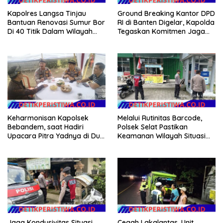
Kapolres Langsa Tinjau
Ground Breaking Kantor DPD
Bantuan Renovasi Sumur Bor
RI di Banten Digelar, Kapolda
Di 40 Titik Dalam Wilayah
Tegaskan Komitmen Jaga
Kota Langsa
Kondusivitas Proyek
Keharmonisan Kapolsek
Melalui Rutinitas Barcode,
Bebandem, saat Hadiri
Polsek Selat Pastikan
Upacara Pitra Yadnya di Dua
Keamanan Wilayah Situasi
Lokasi ​KARANGASEM |
Kamtibmas Tetap Kondusif
Jaga Kondusivitas Situasi
Cegah Lakalantas, Unit