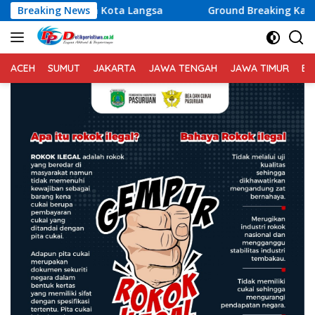
Langsung
ota Langsa
Breaking News
Ground Breaking Kantor DPD RI di Banten D
ke
konten
ACEH
SUMUT
JAKARTA
JAWA TENGAH
JAWA TIMUR
BA