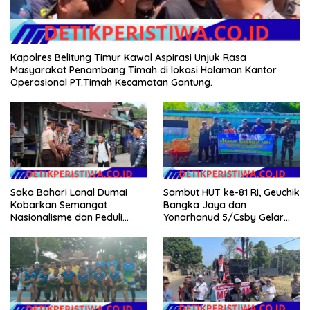
Kapolres Belitung Timur Kawal Aspirasi Unjuk Rasa
Masyarakat Penambang Timah di lokasi Halaman Kantor
Operasional PT.Timah Kecamatan Gantung.
Sambut HUT ke-81 RI, Geuchik
Saka Bahari Lanal Dumai
Bangka Jaya dan
Kobarkan Semangat
Yonarhanud 5/Csby Gelar
Nasionalisme dan Peduli
Gotong Royong dalam
Pesisir di Kampung Nelayan
Gerakan Indonesia Asri