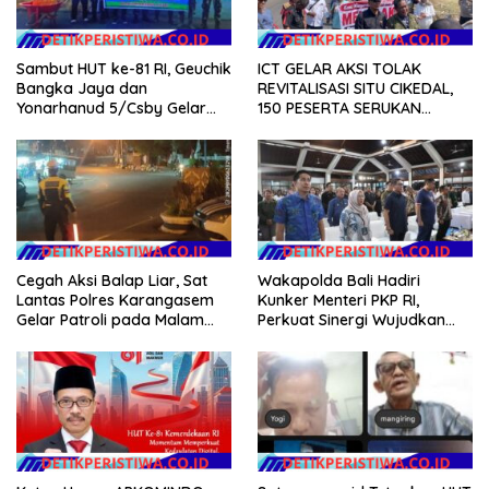
Sambut HUT ke-81 RI, Geuchik
ICT GELAR AKSI TOLAK
Bangka Jaya dan
REVITALISASI SITU CIKEDAL,
Yonarhanud 5/Csby Gelar
150 PESERTA SERUKAN
Gotong Royong dalam
EVALUASI APBD Rp9,49 MILIAR
Gerakan Indonesia Asri
Cegah Aksi Balap Liar, Sat
Wakapolda Bali Hadiri
Lantas Polres Karangasem
Kunker Menteri PKP RI,
Gelar Patroli pada Malam
Perkuat Sinergi Wujudkan
Minggu
Hunian Layak bagi
Masyarakat