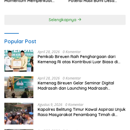
Momentum Memperkuat
Potensi Hasil Bumi Desa
Kedaulatan Digital, Inovasi
Pantan Nangka
Teknologi, dan Kepastian
Hukum Menuju Indonesia
Selengkapnya
Emas 2045
Popular Post
April 28, 2026
0 Komentar
Pemkab Bireuen Raih Penghargaan dari
Kemenag RI atas Kontribusi Luar Biasa di
Sektor Keagamaan dan Pendidikan
April 28, 2026
0 Komentar
Kemenag Bireuen Gelar Seminar Digital
Madrasah dan Launching Madrasah
Unggulan Peringati Hardiknas 2026
Agustus 9, 2026
0 Komentar
Kapolres Belitung Timur Kawal Aspirasi Unjuk
Rasa Masyarakat Penambang Timah di
lokasi Halaman Kantor Operasional
PT.Timah Kecamatan Gantung.