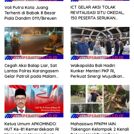
ICT GELAR AKSI TOLAK
Voli Putra Kota Juang
REVITALISASI SITU CIKEDAL,
Terhenti di Babak 8 Besar
150 PESERTA SERUKAN
Piala Dandim 0111/Bireuen
EVALUASI APBD Rp9,49 MILIAR
Cegah Aksi Balap Liar, Sat
Wakapolda Bali Hadiri
Lantas Polres Karangasem
Kunker Menteri PKP RI,
Gelar Patroli pada Malam
Perkuat Sinergi Wujudkan
Minggu
Hunian Layak bagi
Masyarakat
Ketua Umum APKOMINDO:
Mahasiswa PPKPM IAIN
HUT Ke-81 Kemerdekaan RI
Takengon Kelompok 2 Kenali