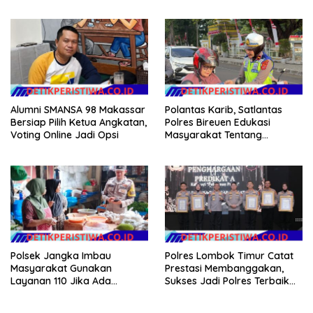
Pesisir di Kampung Nelayan
Alumni SMANSA 98 Makassar
Polantas Karib, Satlantas
Bersiap Pilih Ketua Angkatan,
Polres Bireuen Edukasi
Voting Online Jadi Opsi
Masyarakat Tentang
Ketertiban Berlalu Lintas
Polsek Jangka Imbau
Polres Lombok Timur Catat
Masyarakat Gunakan
Prestasi Membanggakan,
Layanan 110 Jika Ada
Sukses Jadi Polres Terbaik
Gangguan Keamanan
dalam Pelayanan Publik di
NTB