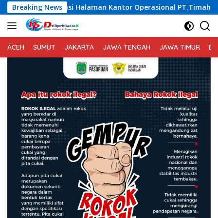
Langsung
Halaman Kantor Operasional PT.Timah Kecamatan Gantung.
Breaking News
ke
konten
ACEH
SUMUT
JAKARTA
JAWA TENGAH
JAWA TIMUR
BA