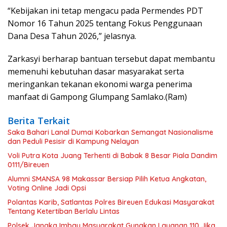
“Kebijakan ini tetap mengacu pada Permendes PDT
Nomor 16 Tahun 2025 tentang Fokus Penggunaan
Dana Desa Tahun 2026,” jelasnya.
Zarkasyi berharap bantuan tersebut dapat membantu
memenuhi kebutuhan dasar masyarakat serta
meringankan tekanan ekonomi warga penerima
manfaat di Gampong Glumpang Samlako.(Ram)
Berita Terkait
Saka Bahari Lanal Dumai Kobarkan Semangat Nasionalisme
dan Peduli Pesisir di Kampung Nelayan
Voli Putra Kota Juang Terhenti di Babak 8 Besar Piala Dandim
0111/Bireuen
Alumni SMANSA 98 Makassar Bersiap Pilih Ketua Angkatan,
Voting Online Jadi Opsi
Polantas Karib, Satlantas Polres Bireuen Edukasi Masyarakat
Tentang Ketertiban Berlalu Lintas
Polsek Jangka Imbau Masyarakat Gunakan Layanan 110 Jika