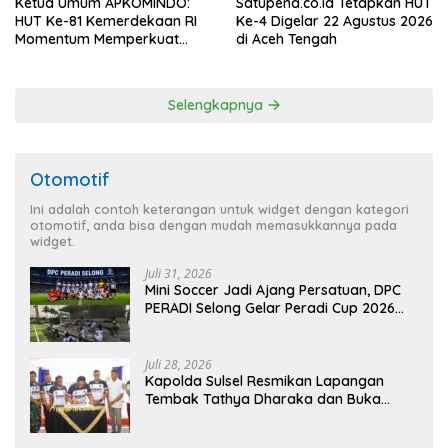
Ketua Umum APKOMINDO:
Satupena.co.id Tetapkan HUT
HUT Ke-81 Kemerdekaan RI
Ke-4 Digelar 22 Agustus 2026
Momentum Memperkuat
di Aceh Tengah
Kedaulatan Digital, Inovasi
Teknologi, dan Kepastian
Hukum Menuju Indonesia
Selengkapnya
Emas 2045
Otomotif
Ini adalah contoh keterangan untuk widget dengan kategori
otomotif, anda bisa dengan mudah memasukkannya pada
widget.
Juli 31, 2026
Mini Soccer Jadi Ajang Persatuan, DPC
PERADI Selong Gelar Peradi Cup 2026
Sambut Hari Kemerdekaan
Juli 28, 2026
Kapolda Sulsel Resmikan Lapangan
Tembak Tathya Dharaka dan Buka
Kejuaraan Menembak Bupati Sidrap Cup
II Tahun 2026