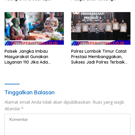
Ketertiban Berlalu Lintas
Polsek Jangka Imbau
Polres Lombok Timur Catat
Masyarakat Gunakan
Prestasi Membanggakan,
Layanan 110 Jika Ada
Sukses Jadi Polres Terbaik
Gangguan Keamanan
dalam Pelayanan Publik di
NTB
Tinggalkan Balasan
Alamat email Anda tidak akan dipublikasikan.
Ruas yang wajib
ditandai
*