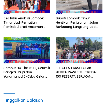
526 Ribu Anak di Lombok
Bupati Lombok Timur
Timur Jadi Perhatian,
Hentikan Perjalanan, Jalan
Pemkab Soroti Ancaman
Berlubang Langsung Jadi
Kekerasan hingga
Perhatian
Pernikahan Dini
Sambut HUT ke-81 RI, Geuchik
ICT GELAR AKSI TOLAK
Bangka Jaya dan
REVITALISASI SITU CIKEDAL,
Yonarhanud 5/Csby Gelar
150 PESERTA SERUKAN
Gotong Royong dalam
EVALUASI APBD Rp9,49 MILIAR
Gerakan Indonesia Asri
Tinggalkan Balasan