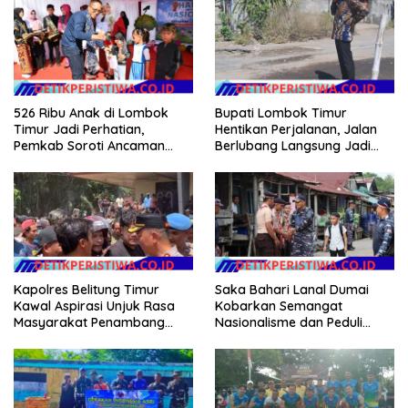
526 Ribu Anak di Lombok
Bupati Lombok Timur
Timur Jadi Perhatian,
Hentikan Perjalanan, Jalan
Pemkab Soroti Ancaman
Berlubang Langsung Jadi
Kekerasan hingga
Perhatian
Pernikahan Dini
Kapolres Belitung Timur
Saka Bahari Lanal Dumai
Kawal Aspirasi Unjuk Rasa
Kobarkan Semangat
Masyarakat Penambang
Nasionalisme dan Peduli
Timah di lokasi Halaman
Pesisir di Kampung Nelayan
Kantor Operasional PT.Timah
Kecamatan Gantung.