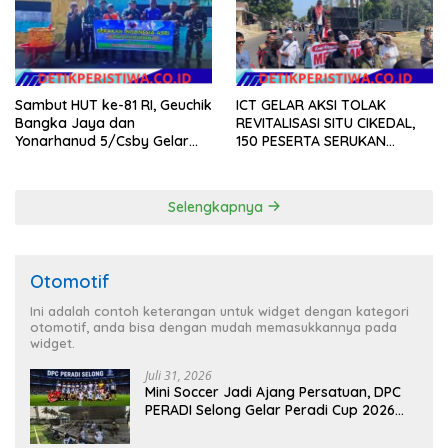
Sambut HUT ke-81 RI, Geuchik
ICT GELAR AKSI TOLAK
Bangka Jaya dan
REVITALISASI SITU CIKEDAL,
Yonarhanud 5/Csby Gelar
150 PESERTA SERUKAN
Gotong Royong dalam
EVALUASI APBD Rp9,49 MILIAR
Gerakan Indonesia Asri
Selengkapnya
Otomotif
Ini adalah contoh keterangan untuk widget dengan kategori
otomotif, anda bisa dengan mudah memasukkannya pada
widget.
Juli 31, 2026
Mini Soccer Jadi Ajang Persatuan, DPC
PERADI Selong Gelar Peradi Cup 2026
Sambut Hari Kemerdekaan