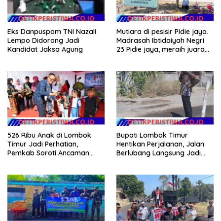
Eks Danpuspom TNI Nazali
Mutiara di pesisir Pidie jaya.
Lempo Didorong Jadi
Madrasah Ibtidaiyah Negri
Kandidat Jaksa Agung
23 Pidie jaya, meraih juara
tingkat propinsi dan nasional
526 Ribu Anak di Lombok
Bupati Lombok Timur
Timur Jadi Perhatian,
Hentikan Perjalanan, Jalan
Pemkab Soroti Ancaman
Berlubang Langsung Jadi
Kekerasan hingga
Perhatian
Pernikahan Dini