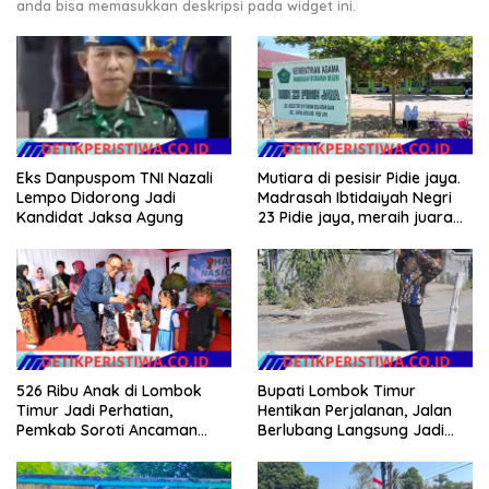
anda bisa memasukkan deskripsi pada widget ini.
Eks Danpuspom TNI Nazali
Mutiara di pesisir Pidie jaya.
Lempo Didorong Jadi
Madrasah Ibtidaiyah Negri
Kandidat Jaksa Agung
23 Pidie jaya, meraih juara
tingkat propinsi dan nasional
526 Ribu Anak di Lombok
Bupati Lombok Timur
Timur Jadi Perhatian,
Hentikan Perjalanan, Jalan
Pemkab Soroti Ancaman
Berlubang Langsung Jadi
Kekerasan hingga
Perhatian
Pernikahan Dini