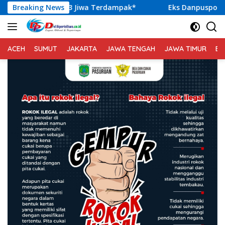
Langsung
3 Jiwa Terdampak*
Breaking News
Eks Danpuspom TNI Nazali Lempo Di
ke
konten
ACEH
SUMUT
JAKARTA
JAWA TENGAH
JAWA TIMUR
BA