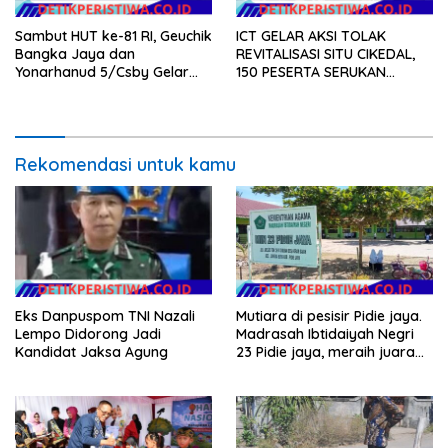
Sambut HUT ke-81 RI, Geuchik
ICT GELAR AKSI TOLAK
Bangka Jaya dan
REVITALISASI SITU CIKEDAL,
Yonarhanud 5/Csby Gelar
150 PESERTA SERUKAN
Gotong Royong dalam
EVALUASI APBD Rp9,49 MILIAR
Gerakan Indonesia Asri
Rekomendasi untuk kamu
Eks Danpuspom TNI Nazali
Mutiara di pesisir Pidie jaya.
Lempo Didorong Jadi
Madrasah Ibtidaiyah Negri
Kandidat Jaksa Agung
23 Pidie jaya, meraih juara
tingkat propinsi dan nasional