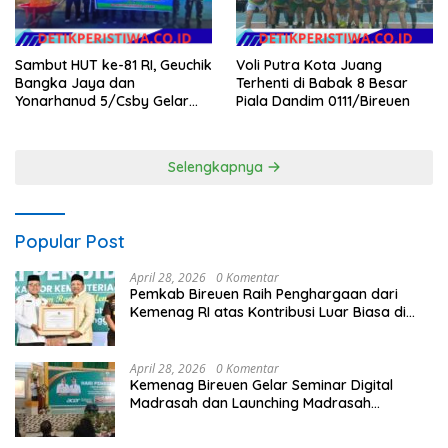
Voli Putra Kota Juang
Sambut HUT ke-81 RI, Geuchik
Terhenti di Babak 8 Besar
Bangka Jaya dan
Piala Dandim 0111/Bireuen
Yonarhanud 5/Csby Gelar
Gotong Royong dalam
Gerakan Indonesia Asri
Selengkapnya
Popular Post
April 28, 2026
0 Komentar
Pemkab Bireuen Raih Penghargaan dari
Kemenag RI atas Kontribusi Luar Biasa di
Sektor Keagamaan dan Pendidikan
April 28, 2026
0 Komentar
Kemenag Bireuen Gelar Seminar Digital
Madrasah dan Launching Madrasah
Unggulan Peringati Hardiknas 2026