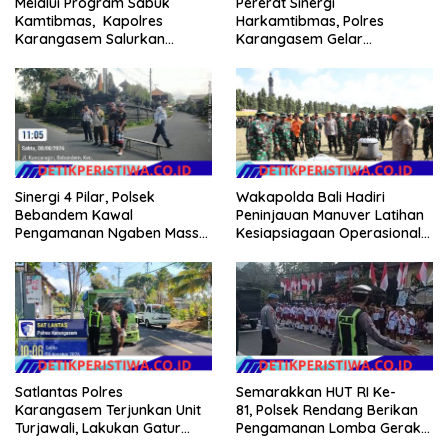
Melalui Program Sabuk
Pererat Sinergi
Kamtibmas, Kapolres
Harkamtibmas, Polres
Karangasem Salurkan
Karangasem Gelar
Bantuan Sembako kepada
Pembinaan Sabuk
Warga Kurang Mampu
Kamtibmas di Dangin Sema II
Sinergi 4 Pilar, Polsek
Wakapolda Bali Hadiri
Bebandem Kawal
Peninjauan Manuver Latihan
Pengamanan Ngaben Massal
Kesiapsiagaan Operasional
44 Sawa di Banjar Adat
Kogabwilhan II T.A. 2026
Tihingan
Semarakkan HUT RI Ke-
Satlantas Polres
81, Polsek Rendang Berikan
Karangasem Terjunkan Unit
Pengamanan Lomba Gerak
Turjawali, Lakukan Gatur
Jalan Tingkat SD Se Kec.
Lalin di Obyek Wisata Tirta