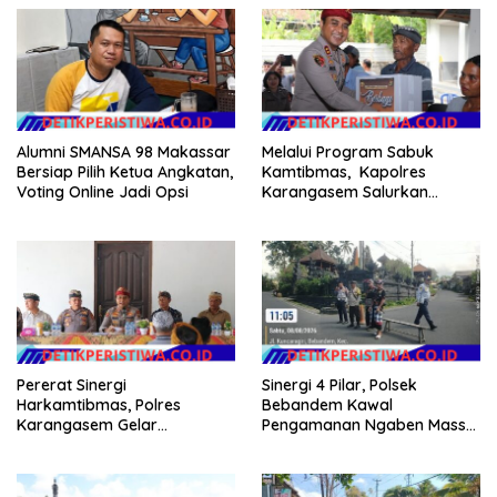
Alumni SMANSA 98 Makassar
Melalui Program Sabuk
Bersiap Pilih Ketua Angkatan,
Kamtibmas, Kapolres
Voting Online Jadi Opsi
Karangasem Salurkan
Bantuan Sembako kepada
Warga Kurang Mampu
Pererat Sinergi
Sinergi 4 Pilar, Polsek
Harkamtibmas, Polres
Bebandem Kawal
Karangasem Gelar
Pengamanan Ngaben Massal
Pembinaan Sabuk
44 Sawa di Banjar Adat
Kamtibmas di Dangin Sema II
Tihingan