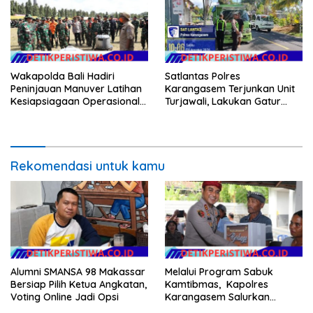
Wakapolda Bali Hadiri
Satlantas Polres
Peninjauan Manuver Latihan
Karangasem Terjunkan Unit
Kesiapsiagaan Operasional
Turjawali, Lakukan Gatur
Kogabwilhan II T.A. 2026
Lalin di Obyek Wisata Tirta
Gangga
Rekomendasi untuk kamu
Alumni SMANSA 98 Makassar
Melalui Program Sabuk
Bersiap Pilih Ketua Angkatan,
Kamtibmas, Kapolres
Voting Online Jadi Opsi
Karangasem Salurkan
Bantuan Sembako kepada