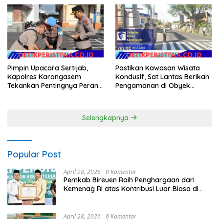
Rendang
Gangga
Pimpin Upacara Sertijab,
Pastikan Kawasan Wisata
Kapolres Karangasem
Kondusif, Sat Lantas Berikan
Tekankan Pentingnya Peran
Pengamanan di Obyek
Wakapolres Mendampingi
Wisata Tirtagangga
Pimpinan dalamMenjaga
Keharmonisan Internal
Selengkapnya
Popular Post
April 28, 2026
0 Komentar
Pemkab Bireuen Raih Penghargaan dari
Kemenag RI atas Kontribusi Luar Biasa di
Sektor Keagamaan dan Pendidikan
April 28, 2026
0 Komentar