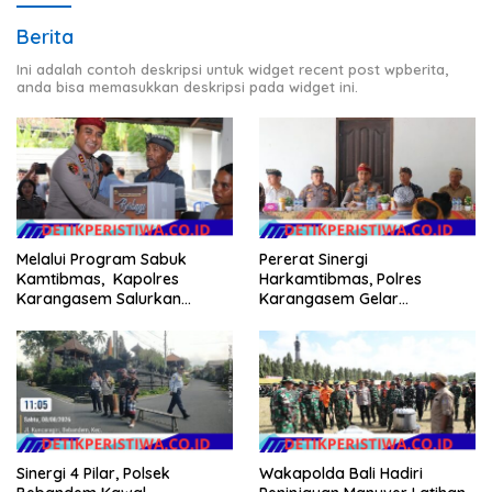
Berita
Ini adalah contoh deskripsi untuk widget recent post wpberita,
anda bisa memasukkan deskripsi pada widget ini.
Melalui Program Sabuk
Pererat Sinergi
Kamtibmas, Kapolres
Harkamtibmas, Polres
Karangasem Salurkan
Karangasem Gelar
Bantuan Sembako kepada
Pembinaan Sabuk
Warga Kurang Mampu
Kamtibmas di Dangin Sema II
Sinergi 4 Pilar, Polsek
Wakapolda Bali Hadiri