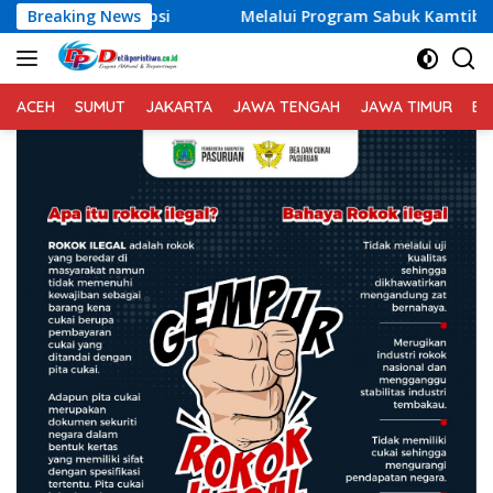
Langsung
i
Breaking News
Melalui Program Sabuk Kamtibmas, Kapolres Kara
ke
konten
ACEH
SUMUT
JAKARTA
JAWA TENGAH
JAWA TIMUR
BA