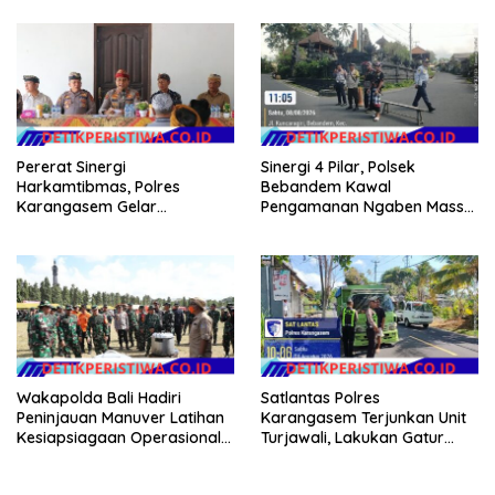
Warga Kurang Mampu
Pererat Sinergi
Sinergi 4 Pilar, Polsek
Harkamtibmas, Polres
Bebandem Kawal
Karangasem Gelar
Pengamanan Ngaben Massal
Pembinaan Sabuk
44 Sawa di Banjar Adat
Kamtibmas di Dangin Sema II
Tihingan
Wakapolda Bali Hadiri
Satlantas Polres
Peninjauan Manuver Latihan
Karangasem Terjunkan Unit
Kesiapsiagaan Operasional
Turjawali, Lakukan Gatur
Kogabwilhan II T.A. 2026
Lalin di Obyek Wisata Tirta
Gangga