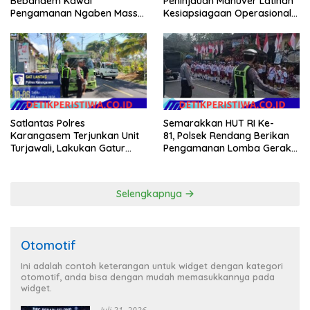
Bebandem Kawal
Peninjauan Manuver Latihan
Pengamanan Ngaben Massal
Kesiapsiagaan Operasional
44 Sawa di Banjar Adat
Kogabwilhan II T.A. 2026
Tihingan
Semarakkan HUT RI Ke-
Satlantas Polres
81, Polsek Rendang Berikan
Karangasem Terjunkan Unit
Pengamanan Lomba Gerak
Turjawali, Lakukan Gatur
Jalan Tingkat SD Se Kec.
Lalin di Obyek Wisata Tirta
Rendang
Gangga
Selengkapnya
Otomotif
Ini adalah contoh keterangan untuk widget dengan kategori
otomotif, anda bisa dengan mudah memasukkannya pada
widget.