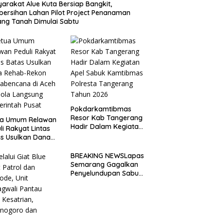
arakat Alue Kuta Bersiap Bangkit,
ersihan Lahan Pilot Project Penanaman
ng Tanah Dimulai Sabtu
Pokdarkamtibmas
Resor Kab Tangerang
ua Umum Relawan
Hadir Dalam Kegiatan
li Rakyat Lintas
Apel Sabuk
s Usulkan Dana
Kamtibmas Polresta
ab-Rekon
Tangerang Tahun
abencana di Aceh
BREAKING NEWSLapas
2026
lola Langsung
Semarang Gagalkan
rintah Pusat
Penyelundupan Sabu
dan Pil Koplo Lewat
Modus Lempar Paket,
DPD GERAM Jateng
Beri Dukungan Penuh