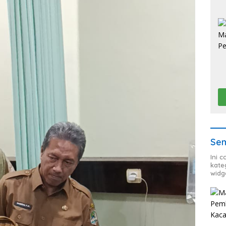
Sem
Ini 
kate
widg