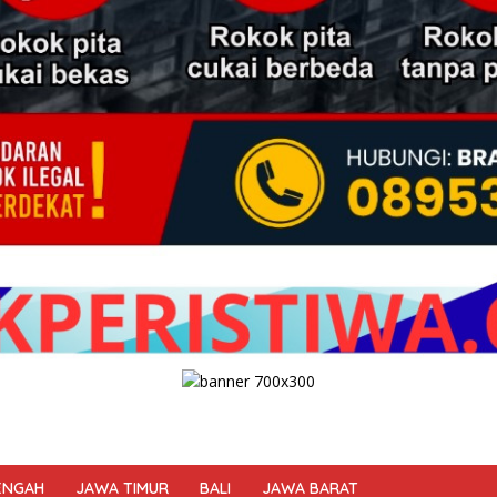
ENGAH
JAWA TIMUR
BALI
JAWA BARAT