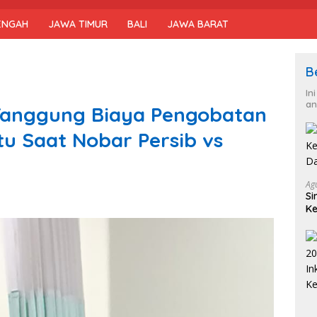
ENGAH
JAWA TIMUR
BALI
JAWA BARAT
B
In
an
Tanggung Biaya Pengobatan
u Saat Nobar Persib vs
Ag
Si
Ke
D