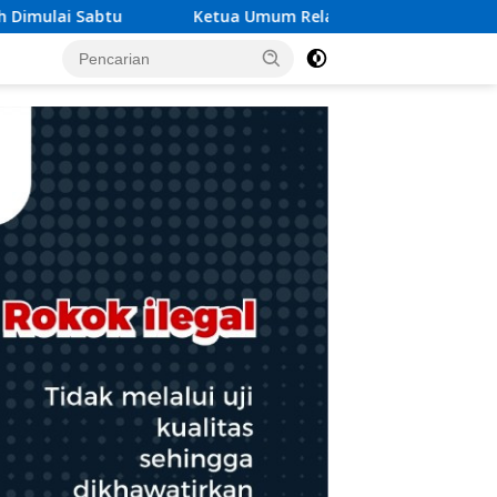
Relawan Peduli Rakyat Lintas Batas Usulkan Dana Rehab-Reko