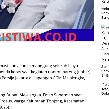
Mela
Patr
Barc
Turj
Jala
Dip
Kart
mastikan akan menanggung seluruh biaya
Sem
Kem
enda keras saat kegiatan nonton bareng (nobar)
81, 
Persija Jakarta di Lapangan GGM Majalengka,
Des
Gun
*Pol
War
Teta
Bend
Dala
ung Bupati Majalengka, Eman Suherman saat
Ton 
Firdaus, warga Kelurahan Tonjong, Kecamatan
Di B
2026).