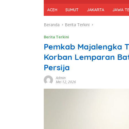
ACEH
SUMUT
JAKARTA
JAWA T
Beranda
Berita Terkini
Berita Terkini
Pemkab Majalengka 
Korban Lemparan Bat
Persija
Admin
Mei 12, 2026