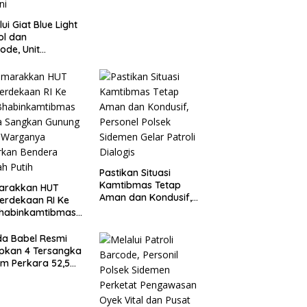
lui Giat Blue Light
ol dan
ode, Unit
agwali Pantau
n Kesatrian,
onogoro dan
ini
Pastikan Situasi
Kamtibmas Tetap
arakkan HUT
Aman dan Kondusif,
erdekaan RI Ke
Personel Polsek
Bhabinkamtibmas
Sidemen Gelar Patroli
a Sangkan
Dialogis
ung Ajak
da Babel Resmi
ganya Kibarkan
pkan 4 Tersangka
era Merah Putih
m Perkara 52,5
Pasir Timah Ilegal
elitung*