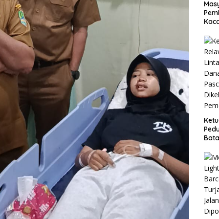
Masy
Pemb
Kaca
Ket
Pedu
Bata
Reh
Pasc
Dike
Peme