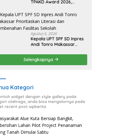
TPAKD Award 2026,
Lombok Timur Andalkan
Program Inklusi Keuangan
untuk Dongkrak
Kesejahteraan Warga
Agustus 6, 2026
Kepala UPT SPF SD Inpres
Andi Tonro Makassar
Prioritaskan Literasi dan
Pembenahan Fasilitas
Selengkapnya
Sekolah
ua Kategori
contoh widget dengan style gallery pada
gori olahraga, anda bisa mengaturnya pada
et recent post wpberita.