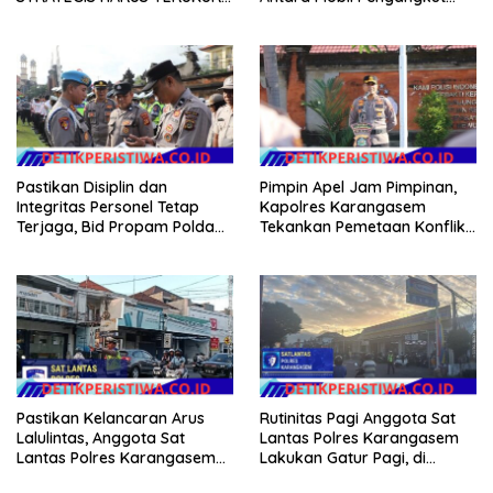
ARIZAL MAHDI DORONG
Sampah dan Mobil Box
KETERBUKAAN DATA
Pastikan Disiplin dan
Pimpin Apel Jam Pimpinan,
Integritas Personel Tetap
Kapolres Karangasem
Terjaga, Bid Propam Polda
Tekankan Pemetaan Konflik
Bali Gelar Gaktibplin
dan Kesiapan Pengamanan
Gerak Jalan
Pastikan Kelancaran Arus
Rutinitas Pagi Anggota Sat
Lalulintas, Anggota Sat
Lantas Polres Karangasem
Lantas Polres Karangasem
Lakukan Gatur Pagi, di
Laksanakan PH Pagi di MAN
Simpang Tiga BTN Taman