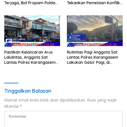
Terjaga, Bid Propam Polda
Tekankan Pemetaan Konflik
Bali Gelar Gaktibplin
dan Kesiapan Pengamanan
Gerak Jalan
Pastikan Kelancaran Arus
Rutinitas Pagi Anggota Sat
Lalulintas, Anggota Sat
Lantas Polres Karangasem
Lantas Polres Karangasem
Lakukan Gatur Pagi, di
Laksanakan PH Pagi di MAN
Simpang Tiga BTN Taman
Amlapura
Asri Karangasem
Tinggalkan Balasan
Alamat email Anda tidak akan dipublikasikan.
Ruas yang wajib
ditandai
*