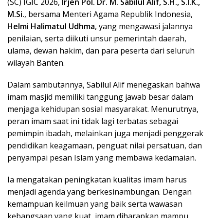
(SC) IGIC 2026,
Irjen Pol. Dr. M. Sabilul Alif, S.H., S.I.K.,
M.Si.
, bersama Menteri Agama Republik Indonesia,
Helmi Halimatul Udhma
, yang mengawasi jalannya
penilaian, serta diikuti unsur pemerintah daerah,
ulama, dewan hakim, dan para peserta dari seluruh
wilayah Banten.
Dalam sambutannya, Sabilul Alif menegaskan bahwa
imam masjid memiliki tanggung jawab besar dalam
menjaga kehidupan sosial masyarakat. Menurutnya,
peran imam saat ini tidak lagi terbatas sebagai
pemimpin ibadah, melainkan juga menjadi penggerak
pendidikan keagamaan, penguat nilai persatuan, dan
penyampai pesan Islam yang membawa kedamaian.
Ia mengatakan peningkatan kualitas imam harus
menjadi agenda yang berkesinambungan. Dengan
kemampuan keilmuan yang baik serta wawasan
kebangsaan yang kuat, imam diharapkan mampu