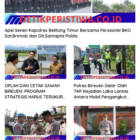
Apel Senen Kapolres Belitung Timur Bersama Perseonel BKO
Sat.Brimob dan Dit.Samapta Polda .
OPLAH DAN CETAK SAWAH
Polres Bireuen Gelar Olah
BIREUEN: PROGRAM
TKP Kejadian Laka Lantas
STRATEGIS HARUS TERUKUR,
Antara Mobil Pengangkut
ARIZAL MAHDI DORONG
Sampah dan Mobil Box
KETERBUKAAN DATA