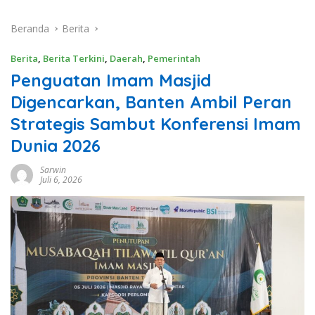
Beranda
Berita
Berita
,
Berita Terkini
,
Daerah
,
Pemerintah
Penguatan Imam Masjid
Digencarkan, Banten Ambil Peran
Strategis Sambut Konferensi Imam
Dunia 2026
Sarwin
Juli 6, 2026