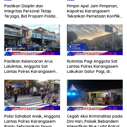
Pastikan Disiplin dan
Pimpin Apel Jam Pimpinan,
Integritas Personel Tetap
Kapolres Karangasem
Terjaga, Bid Propam Polda
Tekankan Pemetaan Konflik
Bali Gelar Gaktibplin
dan Kesiapan Pengamanan
Gerak Jalan
Pastikan Kelancaran Arus
Rutinitas Pagi Anggota Sat
Lalulintas, Anggota Sat
Lantas Polres Karangasem
Lantas Polres Karangasem
Lakukan Gatur Pagi, di
Laksanakan PH Pagi di MAN
Simpang Tiga BTN Taman
Amlapura
Asri Karangasem
Polisi Sahabat Anak, Anggota
Cegah Aksi Kriminalitas pada
Lantas Polres Karangasem
Dini Hari, Polsek Bebandem
Bantu Sebrangkan Siswa
Intensifkan Blue Light Patrol