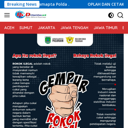
Langsung
pta Polda .
Breaking News
OPLAH DAN CETAK SAWAH BIREUEN: PROGR
ke
konten
ACEH
SUMUT
JAKARTA
JAWA TENGAH
JAWA TIMUR
BA