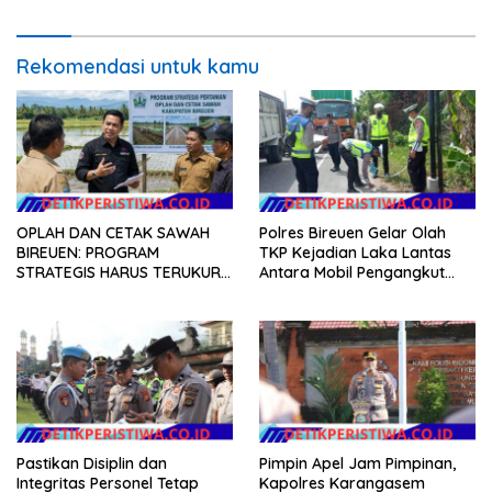
Amlapura
Asri Karangasem
Rekomendasi untuk kamu
OPLAH DAN CETAK SAWAH
Polres Bireuen Gelar Olah
BIREUEN: PROGRAM
TKP Kejadian Laka Lantas
STRATEGIS HARUS TERUKUR,
Antara Mobil Pengangkut
ARIZAL MAHDI DORONG
Sampah dan Mobil Box
KETERBUKAAN DATA
Pastikan Disiplin dan
Pimpin Apel Jam Pimpinan,
Integritas Personel Tetap
Kapolres Karangasem