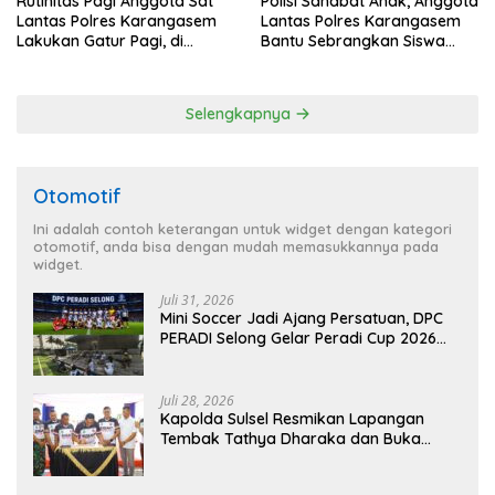
Polisi Sahabat Anak, Anggota
Rutinitas Pagi Anggota Sat
Lantas Polres Karangasem
Lantas Polres Karangasem
Bantu Sebrangkan Siswa
Lakukan Gatur Pagi, di
Siswi SD Negeri 4 Subagan
Simpang Tiga BTN Taman
Asri Karangasem
Selengkapnya
Otomotif
Ini adalah contoh keterangan untuk widget dengan kategori
otomotif, anda bisa dengan mudah memasukkannya pada
widget.
Juli 31, 2026
Mini Soccer Jadi Ajang Persatuan, DPC
PERADI Selong Gelar Peradi Cup 2026
Sambut Hari Kemerdekaan
Juli 28, 2026
Kapolda Sulsel Resmikan Lapangan
Tembak Tathya Dharaka dan Buka
Kejuaraan Menembak Bupati Sidrap Cup
II Tahun 2026