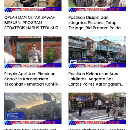
OPLAH DAN CETAK SAWAH
Pastikan Disiplin dan
BIREUEN: PROGRAM
Integritas Personel Tetap
STRATEGIS HARUS TERUKUR,
Terjaga, Bid Propam Polda
ARIZAL MAHDI DORONG
Bali Gelar Gaktibplin
KETERBUKAAN DATA
Pimpin Apel Jam Pimpinan,
Pastikan Kelancaran Arus
Kapolres Karangasem
Lalulintas, Anggota Sat
Tekankan Pemetaan Konflik
Lantas Polres Karangasem
dan Kesiapan Pengamanan
Laksanakan PH Pagi di MAN
Gerak Jalan
Amlapura