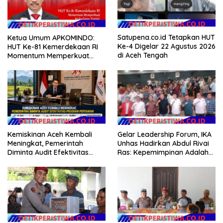
Satupena.co.id Tetapkan HUT
Ketua Umum APKOMINDO:
Ke-4 Digelar 22 Agustus 2026
HUT Ke-81 Kemerdekaan RI
di Aceh Tengah
Momentum Memperkuat
Kedaulatan Digital, Inovasi
Teknologi, dan Kepastian
Hukum Menuju Indonesia
Emas 2045
Kemiskinan Aceh Kembali
Gelar Leadership Forum, IKA
Meningkat, Pemerintah
Unhas Hadirkan Abdul Rivai
Diminta Audit Efektivitas
Ras: Kepemimpinan Adalah
Program Pertanian
Talenta yang Bisa Diasah