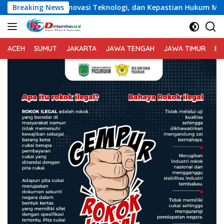
Langsung
Teknologi, dan Kepastian Hukum Menuju Indonesia Emas 2045
Breaking News
ke
konten
ACEH
SUMUT
JAKARTA
JAWA TENGAH
JAWA TIMUR
BA