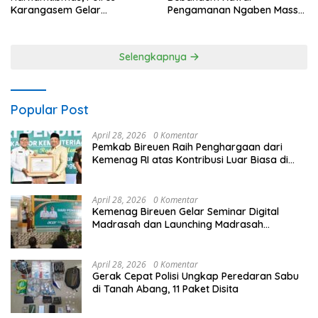
Karangasem Gelar
Pengamanan Ngaben Massal
Pembinaan Sabuk
44 Sawa di Banjar Adat
Kamtibmas di Dangin Sema II
Tihingan
Selengkapnya
Popular Post
April 28, 2026
0 Komentar
Pemkab Bireuen Raih Penghargaan dari
Kemenag RI atas Kontribusi Luar Biasa di
Sektor Keagamaan dan Pendidikan
April 28, 2026
0 Komentar
Kemenag Bireuen Gelar Seminar Digital
Madrasah dan Launching Madrasah
Unggulan Peringati Hardiknas 2026
April 28, 2026
0 Komentar
Gerak Cepat Polisi Ungkap Peredaran Sabu
di Tanah Abang, 11 Paket Disita