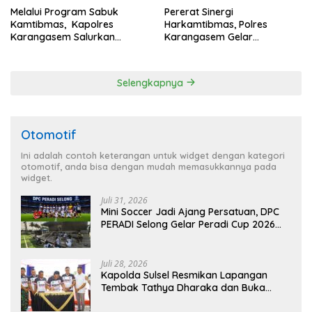
Melalui Program Sabuk
Pererat Sinergi
Kamtibmas, Kapolres
Harkamtibmas, Polres
Karangasem Salurkan
Karangasem Gelar
Bantuan Sembako kepada
Pembinaan Sabuk
Warga Kurang Mampu
Kamtibmas di Dangin Sema II
Selengkapnya
Otomotif
Ini adalah contoh keterangan untuk widget dengan kategori
otomotif, anda bisa dengan mudah memasukkannya pada
widget.
Juli 31, 2026
Mini Soccer Jadi Ajang Persatuan, DPC
PERADI Selong Gelar Peradi Cup 2026
Sambut Hari Kemerdekaan
Juli 28, 2026
Kapolda Sulsel Resmikan Lapangan
Tembak Tathya Dharaka dan Buka
Kejuaraan Menembak Bupati Sidrap Cup