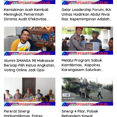
Kemiskinan Aceh Kembali
Gelar Leadership Forum, IKA
Meningkat, Pemerintah
Unhas Hadirkan Abdul Rivai
Diminta Audit Efektivitas
Ras: Kepemimpinan Adalah
Program Pertanian
Talenta yang Bisa Diasah
Melalui Program Sabuk
Alumni SMANSA 98 Makassar
Kamtibmas, Kapolres
Bersiap Pilih Ketua Angkatan,
Karangasem Salurkan
Voting Online Jadi Opsi
Bantuan Sembako kepada
Warga Kurang Mampu
Pererat Sinergi
Sinergi 4 Pilar, Polsek
Harkamtibmas, Polres
Bebandem Kawal