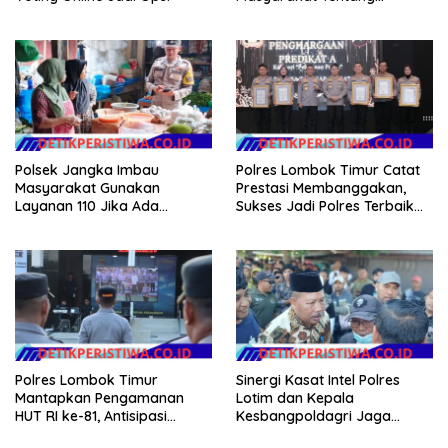
Ketertiban Berlalu Lintas
Polsek Jangka Imbau
Polres Lombok Timur Catat
Masyarakat Gunakan
Prestasi Membanggakan,
Layanan 110 Jika Ada
Sukses Jadi Polres Terbaik
Gangguan Keamanan
dalam Pelayanan Publik di
NTB
Polres Lombok Timur
Sinergi Kasat Intel Polres
Mantapkan Pengamanan
Lotim dan Kepala
HUT RI ke-81, Antisipasi
Kesbangpoldagri Jaga
Kerawanan hingga Sambut
Kondusivitas Aksi Damai