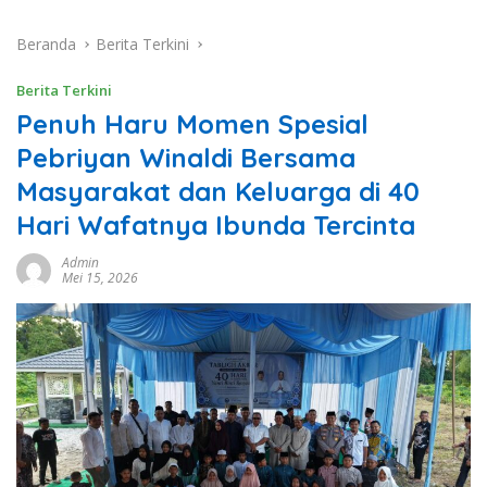
Beranda
Berita Terkini
Berita Terkini
Penuh Haru Momen Spesial
Pebriyan Winaldi Bersama
Masyarakat dan Keluarga di 40
Hari Wafatnya Ibunda Tercinta
Admin
Mei 15, 2026