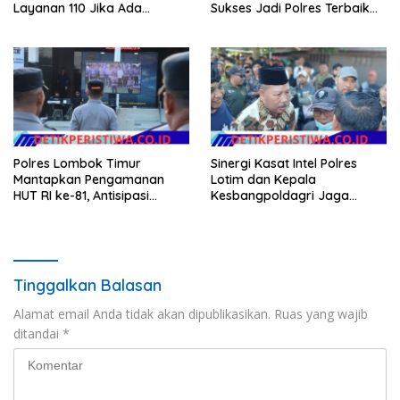
Layanan 110 Jika Ada
Sukses Jadi Polres Terbaik
Gangguan Keamanan
dalam Pelayanan Publik di
NTB
Polres Lombok Timur
Sinergi Kasat Intel Polres
Mantapkan Pengamanan
Lotim dan Kepala
HUT RI ke-81, Antisipasi
Kesbangpoldagri Jaga
Kerawanan hingga Sambut
Kondusivitas Aksi Damai
Agenda Kapolri
Masyarakat
Tinggalkan Balasan
Alamat email Anda tidak akan dipublikasikan.
Ruas yang wajib
ditandai
*