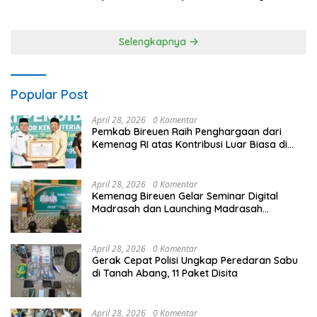
Jhonny Edison Isir Tekankan
Laksanakan Patroli Barcode
Dilaksanakan Secara
dan Blue Light Patrol
Profesional dan Transparan
Selengkapnya
Popular Post
April 28, 2026
0 Komentar
Pemkab Bireuen Raih Penghargaan dari
Kemenag RI atas Kontribusi Luar Biasa di
Sektor Keagamaan dan Pendidikan
April 28, 2026
0 Komentar
Kemenag Bireuen Gelar Seminar Digital
Madrasah dan Launching Madrasah
Unggulan Peringati Hardiknas 2026
April 28, 2026
0 Komentar
Gerak Cepat Polisi Ungkap Peredaran Sabu
di Tanah Abang, 11 Paket Disita
April 28, 2026
0 Komentar