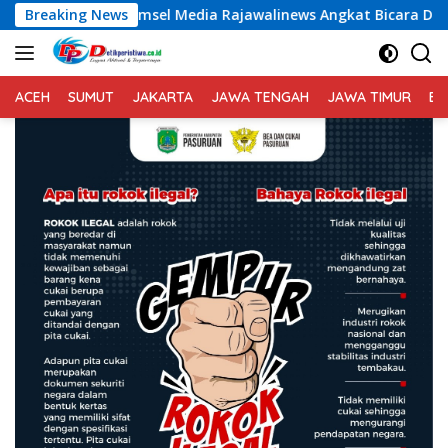
Langsung
edia Rajawalinews Angkat Bicara Dugaan Penggelapan Dana Des
Breaking News
ke
konten
ACEH
SUMUT
JAKARTA
JAWA TENGAH
JAWA TIMUR
BA