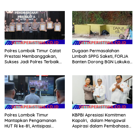
2026
Desa Rp 84 Juta, Kades
Argomulyo Belitang Jaya
Hilang 3 Bulan Bawa
Anggaran Pembangunan
Polres Lombok Timur Catat
Dugaan Permasalahan
Prestasi Membanggakan,
Limbah SPPG Saketi, FORJA
Sukses Jadi Polres Terbaik
Banten Dorong BGN Lakukan
dalam Pelayanan Publik di
Audit dan Evaluasi Korcam
NTB
Polres Lombok Timur
KBPBI Apresiasi Komitmen
Mantapkan Pengamanan
Kapolri, dalam Mengawal
HUT RI ke-81, Antisipasi
Aspirasi dalam Pembahasan
Kerawanan hingga Sambut
RUU Ketenagakerjaan
Agenda Kapolri