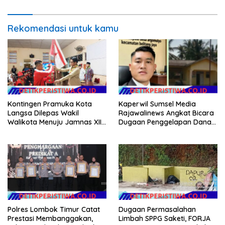
Rekomendasi untuk kamu
Kontingen Pramuka Kota
Kaperwil Sumsel Media
Langsa Dilepas Wakil
Rajawalinews Angkat Bicara
Walikota Menuju Jamnas XII
Dugaan Penggelapan Dana
2026
Desa Rp 84 Juta, Kades
Argomulyo Belitang Jaya
Hilang 3 Bulan Bawa
Anggaran Pembangunan
Polres Lombok Timur Catat
Dugaan Permasalahan
Prestasi Membanggakan,
Limbah SPPG Saketi, FORJA