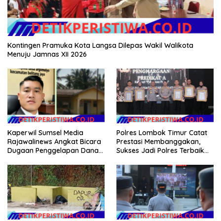
Kontingen Pramuka Kota Langsa Dilepas Wakil Walikota
Menuju Jamnas XII 2026
Kaperwil Sumsel Media
Polres Lombok Timur Catat
Rajawalinews Angkat Bicara
Prestasi Membanggakan,
Dugaan Penggelapan Dana
Sukses Jadi Polres Terbaik
Desa Rp 84 Juta, Kades
dalam Pelayanan Publik di
Argomulyo Belitang Jaya
NTB
Hilang 3 Bulan Bawa
Anggaran Pembangunan