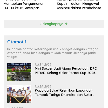
Mantapkan Pengamanan
Kapolri, dalam Mengawal
HUT RI ke-81, Antisipasi
Aspirasi dalam Pembahasan
Kerawanan hingga Sambut
RUU Ketenagakerjaan
Agenda Kapolri
Selengkapnya
Otomotif
Ini adalah contoh keterangan untuk widget dengan kategori
otomotif, anda bisa dengan mudah memasukkannya pada
widget.
Juli 31, 2026
Mini Soccer Jadi Ajang Persatuan, DPC
PERADI Selong Gelar Peradi Cup 2026
Sambut Hari Kemerdekaan
Juli 28, 2026
Kapolda Sulsel Resmikan Lapangan
Tembak Tathya Dharaka dan Buka
Kejuaraan Menembak Bupati Sidrap Cup
II Tahun 2026