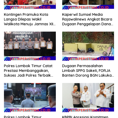
Kontingen Pramuka Kota
Kaperwil Sumsel Media
Langsa Dilepas Wakil
Rajawalinews Angkat Bicara
Walikota Menuju Jamnas XII
Dugaan Penggelapan Dana
2026
Desa Rp 84 Juta, Kades
Argomulyo Belitang Jaya
Hilang 3 Bulan Bawa
Anggaran Pembangunan
Polres Lombok Timur Catat
Dugaan Permasalahan
Prestasi Membanggakan,
Limbah SPPG Saketi, FORJA
Sukses Jadi Polres Terbaik
Banten Dorong BGN Lakukan
dalam Pelayanan Publik di
Audit dan Evaluasi Korcam
NTB
Polres Lombok Timur
KBPBI Apresiasi Komitmen