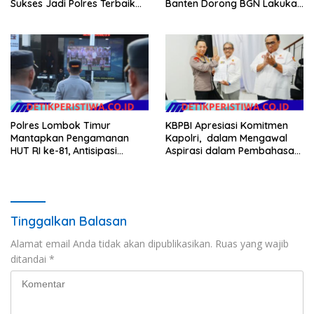
Sukses Jadi Polres Terbaik
Banten Dorong BGN Lakukan
dalam Pelayanan Publik di
Audit dan Evaluasi Korcam
NTB
Polres Lombok Timur
KBPBI Apresiasi Komitmen
Mantapkan Pengamanan
Kapolri, dalam Mengawal
HUT RI ke-81, Antisipasi
Aspirasi dalam Pembahasan
Kerawanan hingga Sambut
RUU Ketenagakerjaan
Agenda Kapolri
Tinggalkan Balasan
Alamat email Anda tidak akan dipublikasikan.
Ruas yang wajib
ditandai
*