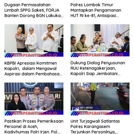
Dugaan Permasalahan
Polres Lombok Timur
Limbah SPPG Saketi, FORJA
Mantapkan Pengamanan
Banten Dorong BGN Lakukan
HUT RI ke-81, Antisipasi
Audit dan Evaluasi Korcam
Kerawanan hingga Sambut
Agenda Kapolri
Dukung Dialog Penyusunan
KBPBI Apresiasi Komitmen
RUU Ketenagakerjaan,
Kapolri, dalam Mengawal
Kapolri Siap Jembatani
Aspirasi dalam Pembahasan
Aspirasi Buruh
RUU Ketenagakerjaan
Pastikan Proses Pemeriksaan
Unit Turjagwali Satlantas
Personel di Aceh,
Polres Karangasem
Kadivhumas Polri Irjen. Pol.
Terjunkan Personilnya,