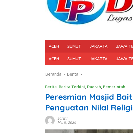
ACEH
SUMUT
JAKARTA
JAWA T
ACEH
SUMUT
JAKARTA
JAWA T
Beranda
Berita
Berita
,
Berita Terkini
,
Daerah
,
Pemerintah
Peresmian Masjid Bai
Penguatan Nilai Relig
Sarwin
Mei 9, 2026