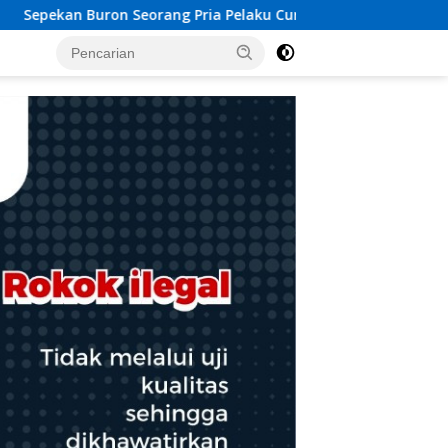
 Pelaku Curas Berhasil Diamankan Tim SW Satreskrim Polres O