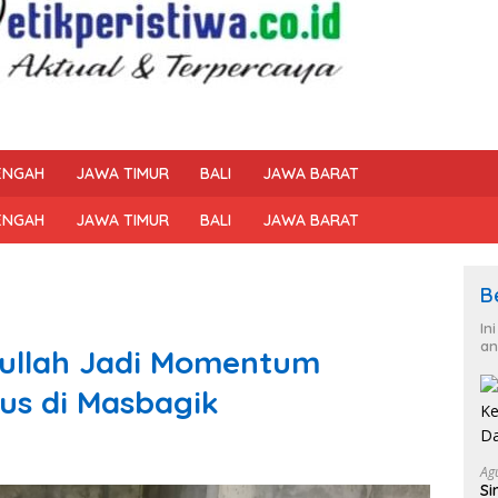
ENGAH
JAWA TIMUR
BALI
JAWA BARAT
ENGAH
JAWA TIMUR
BALI
JAWA BARAT
B
In
an
tullah Jadi Momentum
ius di Masbagik
Ag
Si