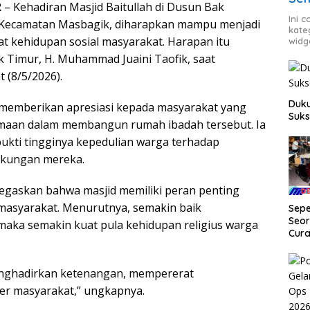
 Kehadiran Masjid Baitullah di Dusun Bak
Ini 
 Kecamatan Masbagik, diharapkan mampu menjadi
kate
 kehidupan sosial masyarakat. Harapan itu
widg
 Timur, H. Muhammad Juaini Taofik, saat
 (8/5/2026).
Duku
 memberikan apresiasi kepada masyarakat yang
Suks
maan dalam membangun rumah ibadah tersebut. Ia
ukti tingginya kepedulian warga terhadap
ngkungan mereka.
egaskan bahwa masjid memiliki peran penting
masyarakat. Menurutnya, semakin baik
Sep
Seor
maka semakin kuat pula kehidupan religius warga
Cura
Dia
Satr
Tim
enghadirkan ketenangan, mempererat
r masyarakat,” ungkapnya.