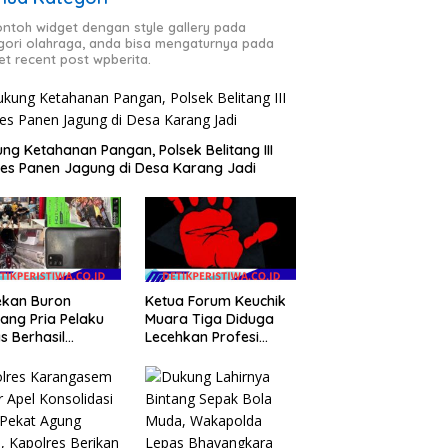
contoh widget dengan style gallery pada
gori olahraga, anda bisa mengaturnya pada
et recent post wpberita.
ng Ketahanan Pangan, Polsek Belitang III
es Panen Jagung di Desa Karang Jadi
ekan Buron
Ketua Forum Keuchik
ang Pria Pelaku
Muara Tiga Diduga
s Berhasil
Lecehkan Profesi
mankan Tim SW
Wartawan, Ancam
eskrim Polres OKU
Kebebasan Pers
ur