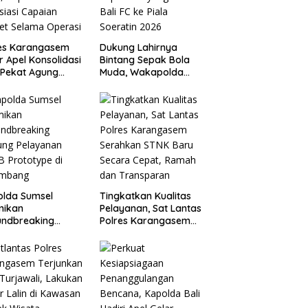
res Karangasem
Dukung Lahirnya
r Apel Konsolidasi
Bintang Sepak Bola
 Pekat Agung
Muda, Wakapolda
, Kapolres
Lepas Bhayangkara
kan Apresiasi
Bali FC ke Piala
ian Target
Soeratin 2026
ma Operasi
olda Sumsel
Tingkatkan Kualitas
mikan
Pelayanan, Sat Lantas
undbreaking
Polres Karangasem
ung Pelayanan
Serahkan STNK Baru
 Prototype di
Secara Cepat, Ramah
embang
dan Transparan