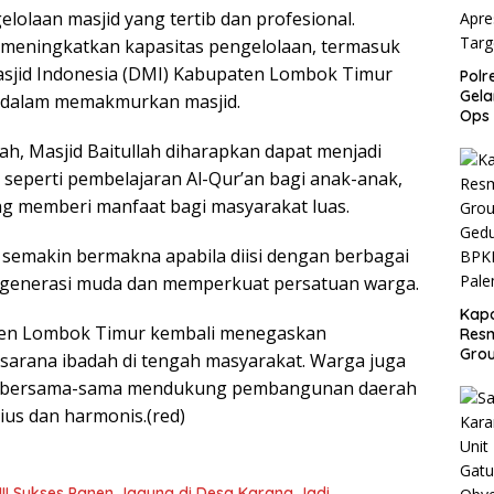
lolaan masjid yang tertib dan profesional.
 meningkatkan kapasitas pengelolaan, termasuk
sjid Indonesia (DMI) Kabupaten Lombok Timur
Pol
Gela
n dalam memakmurkan masjid.
Ops
2026
ah, Masjid Baitullah diharapkan dapat menjadi
Beri
Capa
seperti pembelajaran Al-Qur’an bagi anak-anak,
Sela
ang memberi manfaat bagi masyarakat luas.
 semakin bermakna apabila diisi dengan berbagai
a generasi muda dan memperkuat persatuan warga.
Kap
aten Lombok Timur kembali menegaskan
Res
Gro
rana ibadah di tengah masyarakat. Warga juga
Ged
an bersama-sama mendukung pembangunan daerah
BPKB
Pal
ius dan harmonis.(red)
III Sukses Panen Jagung di Desa Karang Jadi