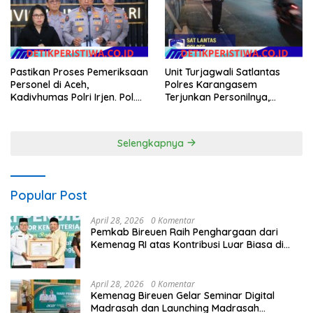
Pastikan Proses Pemeriksaan
Unit Turjagwali Satlantas
Personel di Aceh,
Polres Karangasem
Kadivhumas Polri Irjen. Pol.
Terjunkan Personilnya,
Jhonny Edison Isir Tekankan
Laksanakan Patroli Barcode
Dilaksanakan Secara
dan Blue Light Patrol
Profesional dan Transparan
Selengkapnya
Popular Post
April 28, 2026
0 Komentar
Pemkab Bireuen Raih Penghargaan dari
Kemenag RI atas Kontribusi Luar Biasa di
Sektor Keagamaan dan Pendidikan
April 28, 2026
0 Komentar
Kemenag Bireuen Gelar Seminar Digital
Madrasah dan Launching Madrasah