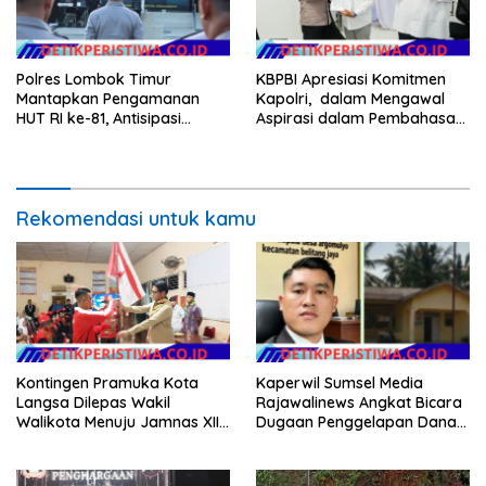
Polres Lombok Timur
KBPBI Apresiasi Komitmen
Mantapkan Pengamanan
Kapolri, dalam Mengawal
HUT RI ke-81, Antisipasi
Aspirasi dalam Pembahasan
Kerawanan hingga Sambut
RUU Ketenagakerjaan
Agenda Kapolri
Rekomendasi untuk kamu
Kontingen Pramuka Kota
Kaperwil Sumsel Media
Langsa Dilepas Wakil
Rajawalinews Angkat Bicara
Walikota Menuju Jamnas XII
Dugaan Penggelapan Dana
2026
Desa Rp 84 Juta, Kades
Argomulyo Belitang Jaya
Hilang 3 Bulan Bawa