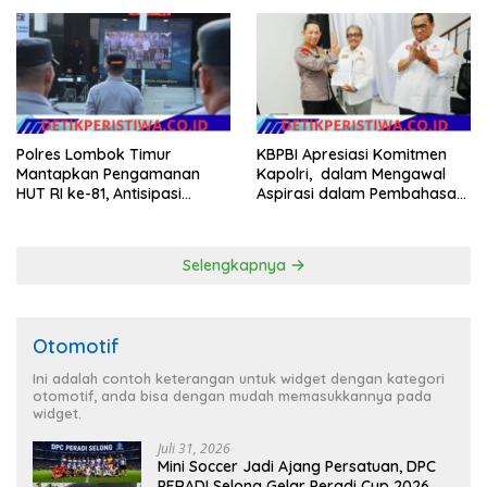
dalam Pelayanan Publik di
Audit dan Evaluasi Korcam
NTB
Polres Lombok Timur
KBPBI Apresiasi Komitmen
Mantapkan Pengamanan
Kapolri, dalam Mengawal
HUT RI ke-81, Antisipasi
Aspirasi dalam Pembahasan
Kerawanan hingga Sambut
RUU Ketenagakerjaan
Agenda Kapolri
Selengkapnya
Otomotif
Ini adalah contoh keterangan untuk widget dengan kategori
otomotif, anda bisa dengan mudah memasukkannya pada
widget.
Juli 31, 2026
Mini Soccer Jadi Ajang Persatuan, DPC
PERADI Selong Gelar Peradi Cup 2026