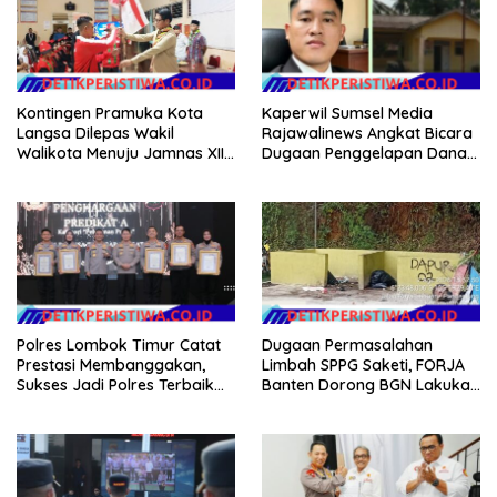
Kontingen Pramuka Kota
Kaperwil Sumsel Media
Langsa Dilepas Wakil
Rajawalinews Angkat Bicara
Walikota Menuju Jamnas XII
Dugaan Penggelapan Dana
2026
Desa Rp 84 Juta, Kades
Argomulyo Belitang Jaya
Hilang 3 Bulan Bawa
Anggaran Pembangunan
Polres Lombok Timur Catat
Dugaan Permasalahan
Prestasi Membanggakan,
Limbah SPPG Saketi, FORJA
Sukses Jadi Polres Terbaik
Banten Dorong BGN Lakukan
dalam Pelayanan Publik di
Audit dan Evaluasi Korcam
NTB