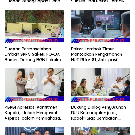
Dugaan Penggelapan Dana
Sukses Jadi Polres Terbaik
Desa Rp 84 Juta, Kades
dalam Pelayanan Publik di
Argomulyo Belitang Jaya
NTB
Hilang 3 Bulan Bawa
Anggaran Pembangunan
Dugaan Permasalahan
Polres Lombok Timur
Limbah SPPG Saketi, FORJA
Mantapkan Pengamanan
Banten Dorong BGN Lakukan
HUT RI ke-81, Antisipasi
Audit dan Evaluasi Korcam
Kerawanan hingga Sambut
Agenda Kapolri
Dukung Dialog Penyusunan
KBPBI Apresiasi Komitmen
RUU Ketenagakerjaan,
Kapolri, dalam Mengawal
Kapolri Siap Jembatani
Aspirasi dalam Pembahasan
Aspirasi Buruh
RUU Ketenagakerjaan