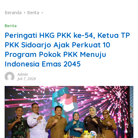
Beranda
Berita
Berita
Peringati HKG PKK ke-54, Ketua TP
PKK Sidoarjo Ajak Perkuat 10
Program Pokok PKK Menuju
Indonesia Emas 2045
Admin
Juli 7, 2026