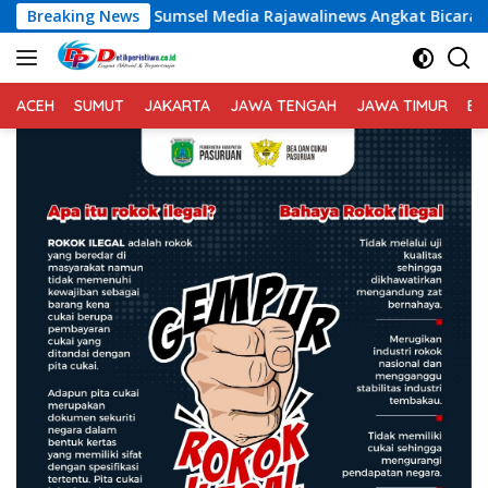
Langsung
 Media Rajawalinews Angkat Bicara Dugaan Penggelapan Dana D
Breaking News
ke
konten
ACEH
SUMUT
JAKARTA
JAWA TENGAH
JAWA TIMUR
BA