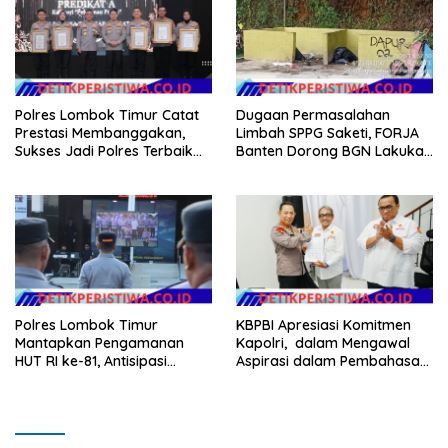
Anggaran Pembangunan
Polres Lombok Timur Catat
Dugaan Permasalahan
Prestasi Membanggakan,
Limbah SPPG Saketi, FORJA
Sukses Jadi Polres Terbaik
Banten Dorong BGN Lakukan
dalam Pelayanan Publik di
Audit dan Evaluasi Korcam
NTB
Polres Lombok Timur
KBPBI Apresiasi Komitmen
Mantapkan Pengamanan
Kapolri, dalam Mengawal
HUT RI ke-81, Antisipasi
Aspirasi dalam Pembahasan
Kerawanan hingga Sambut
RUU Ketenagakerjaan
Agenda Kapolri