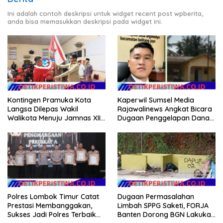
Ini adalah contoh deskripsi untuk widget recent post wpberita,
anda bisa memasukkan deskripsi pada widget ini.
Kontingen Pramuka Kota
Kaperwil Sumsel Media
Langsa Dilepas Wakil
Rajawalinews Angkat Bicara
Walikota Menuju Jamnas XII
Dugaan Penggelapan Dana
2026
Desa Rp 84 Juta, Kades
Argomulyo Belitang Jaya
Hilang 3 Bulan Bawa
Anggaran Pembangunan
Polres Lombok Timur Catat
Dugaan Permasalahan
Prestasi Membanggakan,
Limbah SPPG Saketi, FORJA
Sukses Jadi Polres Terbaik
Banten Dorong BGN Lakukan