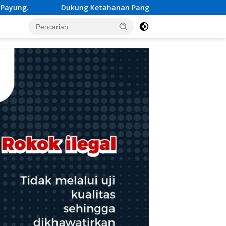
n Pangan, Polsek Belitang III Sukses Panen Jagung di Desa Kar