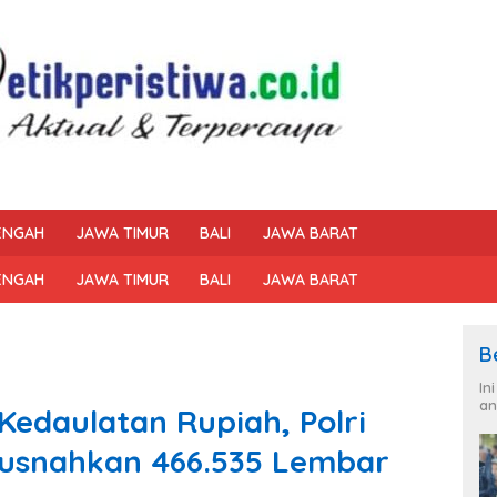
ENGAH
JAWA TIMUR
BALI
JAWA BARAT
ENGAH
JAWA TIMUR
BALI
JAWA BARAT
B
In
an
Kedaulatan Rupiah, Polri
Musnahkan 466.535 Lembar