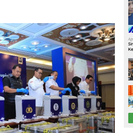
Ag
Si
Ke
D