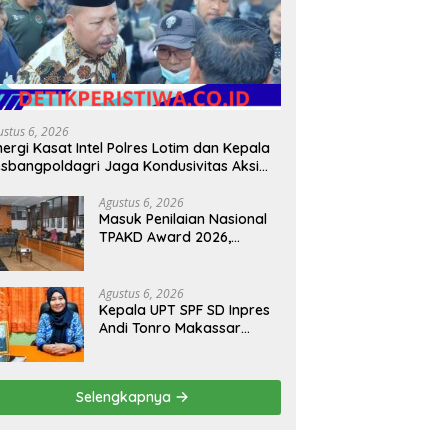
ustus 6, 2026
nergi Kasat Intel Polres Lotim dan Kepala
sbangpoldagri Jaga Kondusivitas Aksi
amai Masyarakat
Agustus 6, 2026
Masuk Penilaian Nasional
TPAKD Award 2026,
Lombok Timur Andalkan
Program Inklusi Keuangan
untuk Dongkrak
Agustus 6, 2026
Kesejahteraan Warga
Kepala UPT SPF SD Inpres
Andi Tonro Makassar
Prioritaskan Literasi dan
Pembenahan Fasilitas
Sekolah
Selengkapnya