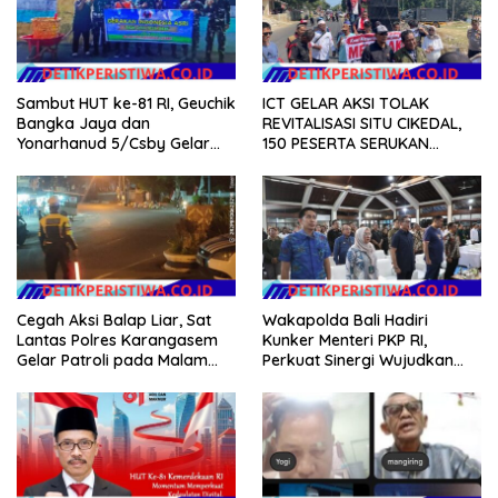
Sambut HUT ke-81 RI, Geuchik
ICT GELAR AKSI TOLAK
Bangka Jaya dan
REVITALISASI SITU CIKEDAL,
Yonarhanud 5/Csby Gelar
150 PESERTA SERUKAN
Gotong Royong dalam
EVALUASI APBD Rp9,49 MILIAR
Gerakan Indonesia Asri
Cegah Aksi Balap Liar, Sat
Wakapolda Bali Hadiri
Lantas Polres Karangasem
Kunker Menteri PKP RI,
Gelar Patroli pada Malam
Perkuat Sinergi Wujudkan
Minggu
Hunian Layak bagi
Masyarakat