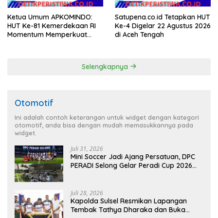
Ketua Umum APKOMINDO:
Satupena.co.id Tetapkan HUT
HUT Ke-81 Kemerdekaan RI
Ke-4 Digelar 22 Agustus 2026
Momentum Memperkuat
di Aceh Tengah
Kedaulatan Digital, Inovasi
Teknologi, dan Kepastian
Hukum Menuju Indonesia
Selengkapnya
Emas 2045
Otomotif
Ini adalah contoh keterangan untuk widget dengan kategori
otomotif, anda bisa dengan mudah memasukkannya pada
widget.
Juli 31, 2026
Mini Soccer Jadi Ajang Persatuan, DPC
PERADI Selong Gelar Peradi Cup 2026
Sambut Hari Kemerdekaan
Juli 28, 2026
Kapolda Sulsel Resmikan Lapangan
Tembak Tathya Dharaka dan Buka