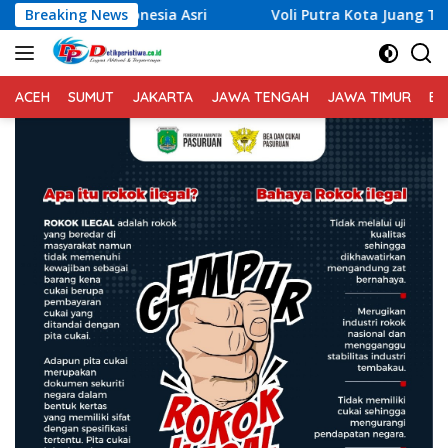
Langsung
sia Asri
Breaking News
Voli Putra Kota Juang Terhenti di Babak 8 Be
ke
konten
ACEH
SUMUT
JAKARTA
JAWA TENGAH
JAWA TIMUR
BA