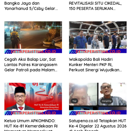
Bangka Jaya dan
REVITALISASI SITU CIKEDAL,
Yonarhanud 5/Csby Gelar
150 PESERTA SERUKAN
Gotong Royong dalam
EVALUASI APBD Rp9,49 MILIAR
Gerakan Indonesia Asri
Cegah Aksi Balap Liar, Sat
Wakapolda Bali Hadiri
Lantas Polres Karangasem
Kunker Menteri PKP RI,
Gelar Patroli pada Malam
Perkuat Sinergi Wujudkan
Minggu
Hunian Layak bagi
Masyarakat
Ketua Umum APKOMINDO:
Satupena.co.id Tetapkan HUT
HUT Ke-81 Kemerdekaan RI
Ke-4 Digelar 22 Agustus 2026