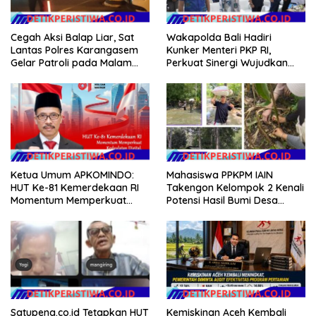
Cegah Aksi Balap Liar, Sat
Wakapolda Bali Hadiri
Lantas Polres Karangasem
Kunker Menteri PKP RI,
Gelar Patroli pada Malam
Perkuat Sinergi Wujudkan
Minggu
Hunian Layak bagi
Masyarakat
Mahasiswa PPKPM IAIN
Ketua Umum APKOMINDO:
Takengon Kelompok 2 Kenali
HUT Ke-81 Kemerdekaan RI
Potensi Hasil Bumi Desa
Momentum Memperkuat
Pantan Nangka
Kedaulatan Digital, Inovasi
Teknologi, dan Kepastian
Hukum Menuju Indonesia
Emas 2045
Kemiskinan Aceh Kembali
Satupena.co.id Tetapkan HUT