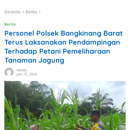
Beranda
Berita
Berita
Personel Polsek Bangkinang Barat
Terus Laksanakan Pendampingan
Terhadap Petani Pemeliharaan
Tanaman Jagung
Admin
Juni 15, 2026