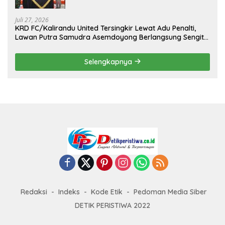
Kejuaraan Menembak Bupati Sidrap Cup
II Tahun 2026
Juli 27, 2026
KRD FC/Kalirandu United Tersingkir Lewat Adu Penalti,
Lawan Putra Samudra Asemdoyong Berlangsung Sengit
namun Tetap Kondusif
Selengkapnya
Redaksi
Indeks
Kode Etik
Pedoman Media Siber
DETIK PERISTIWA 2022