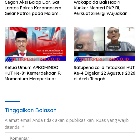
Cegah Aksi Balap Liar, Sat
Wakapolda Bali Hadiri
Lantas Polres Karangasem
Kunker Menteri PKP RI,
Gelar Patroli pada Malam
Perkuat Sinergi Wujudkan
Minggu
Hunian Layak bagi
Masyarakat
Ketua Umum APKOMINDO:
Satupena.co.id Tetapkan HUT
HUT Ke-81 Kemerdekaan RI
Ke-4 Digelar 22 Agustus 2026
Momentum Memperkuat
di Aceh Tengah
Kedaulatan Digital, Inovasi
Teknologi, dan Kepastian
Hukum Menuju Indonesia
Emas 2045
Tinggalkan Balasan
Alamat email Anda tidak akan dipublikasikan.
Ruas yang wajib
ditandai
*