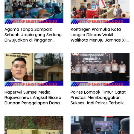
Agama Tanpa Sampah:
Kontingen Pramuka Kota
Sebuah Utopia yang Sedang
Langsa Dilepas Wakil
Diwujudkan di Pinggiran
Walikota Menuju Jamnas XII
Semarang
2026
Kaperwil Sumsel Media
Polres Lombok Timur Catat
Rajawalinews Angkat Bicara
Prestasi Membanggakan,
Dugaan Penggelapan Dana
Sukses Jadi Polres Terbaik
Desa Rp 84 Juta, Kades
dalam Pelayanan Publik di
Argomulyo Belitang Jaya
NTB
Hilang 3 Bulan Bawa
Anggaran Pembangunan