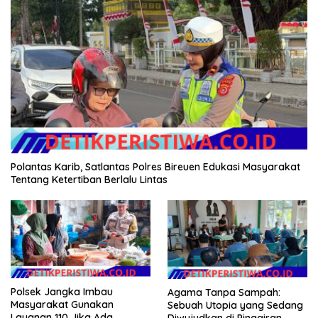
Polantas Karib, Satlantas Polres Bireuen Edukasi Masyarakat
Tentang Ketertiban Berlalu Lintas
Polsek Jangka Imbau
Agama Tanpa Sampah:
Masyarakat Gunakan
Sebuah Utopia yang Sedang
Layanan 110 Jika Ada
Diwujudkan di Pinggiran