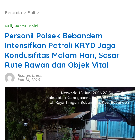
Beranda
Bali
Bali
,
Berita
,
Polri
Personil Polsek Bebandem
Intensifkan Patroli KRYD Jaga
Kondusifitas Malam Hari, Sasar
Rute Rawan dan Objek Vital
Budi Jembrana
Juni 14, 2026