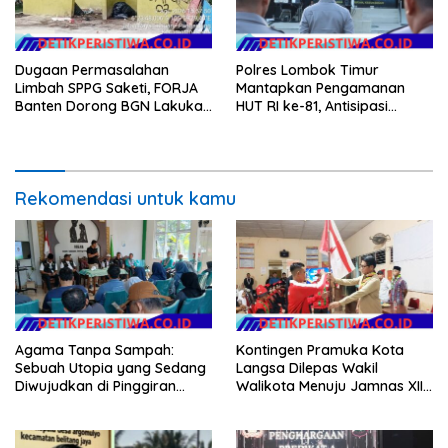
Dugaan Permasalahan
Polres Lombok Timur
Limbah SPPG Saketi, FORJA
Mantapkan Pengamanan
Banten Dorong BGN Lakukan
HUT RI ke-81, Antisipasi
Audit dan Evaluasi Korcam
Kerawanan hingga Sambut
Agenda Kapolri
Rekomendasi untuk kamu
Agama Tanpa Sampah:
Kontingen Pramuka Kota
Sebuah Utopia yang Sedang
Langsa Dilepas Wakil
Diwujudkan di Pinggiran
Walikota Menuju Jamnas XII
Semarang
2026