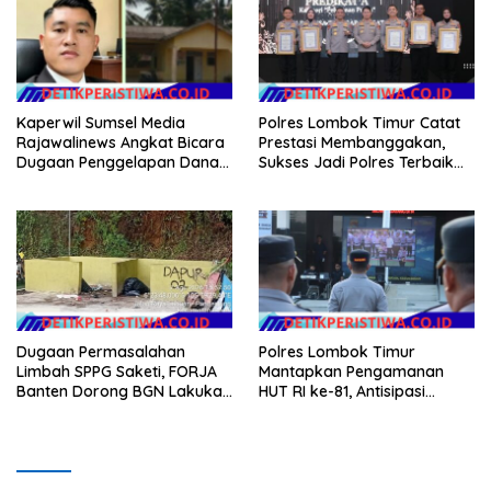
Kaperwil Sumsel Media
Polres Lombok Timur Catat
Rajawalinews Angkat Bicara
Prestasi Membanggakan,
Dugaan Penggelapan Dana
Sukses Jadi Polres Terbaik
Desa Rp 84 Juta, Kades
dalam Pelayanan Publik di
Argomulyo Belitang Jaya
NTB
Hilang 3 Bulan Bawa
Anggaran Pembangunan
Dugaan Permasalahan
Polres Lombok Timur
Limbah SPPG Saketi, FORJA
Mantapkan Pengamanan
Banten Dorong BGN Lakukan
HUT RI ke-81, Antisipasi
Audit dan Evaluasi Korcam
Kerawanan hingga Sambut
Agenda Kapolri