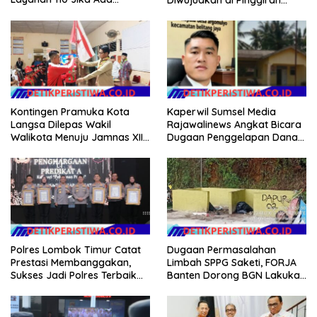
Gangguan Keamanan
Semarang
Kontingen Pramuka Kota
Kaperwil Sumsel Media
Langsa Dilepas Wakil
Rajawalinews Angkat Bicara
Walikota Menuju Jamnas XII
Dugaan Penggelapan Dana
2026
Desa Rp 84 Juta, Kades
Argomulyo Belitang Jaya
Hilang 3 Bulan Bawa
Anggaran Pembangunan
Polres Lombok Timur Catat
Dugaan Permasalahan
Prestasi Membanggakan,
Limbah SPPG Saketi, FORJA
Sukses Jadi Polres Terbaik
Banten Dorong BGN Lakukan
dalam Pelayanan Publik di
Audit dan Evaluasi Korcam
NTB