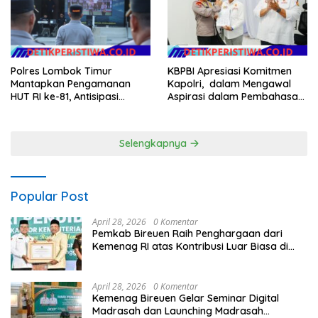
KBPBI Apresiasi Komitmen
Polres Lombok Timur
Kapolri, dalam Mengawal
Mantapkan Pengamanan
Aspirasi dalam Pembahasan
HUT RI ke-81, Antisipasi
RUU Ketenagakerjaan
Kerawanan hingga Sambut
Agenda Kapolri
Selengkapnya
Popular Post
April 28, 2026
0 Komentar
Pemkab Bireuen Raih Penghargaan dari
Kemenag RI atas Kontribusi Luar Biasa di
Sektor Keagamaan dan Pendidikan
April 28, 2026
0 Komentar
Kemenag Bireuen Gelar Seminar Digital
Madrasah dan Launching Madrasah