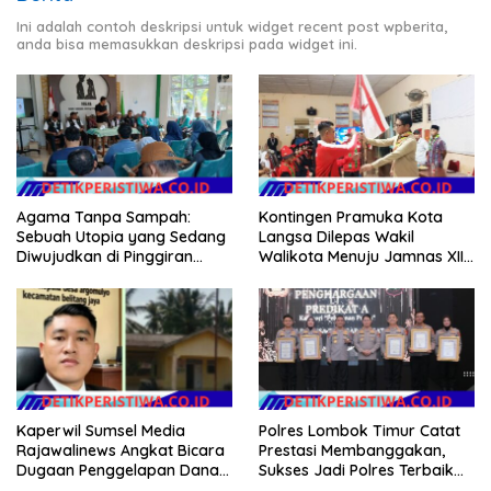
Ini adalah contoh deskripsi untuk widget recent post wpberita,
anda bisa memasukkan deskripsi pada widget ini.
Agama Tanpa Sampah:
Kontingen Pramuka Kota
Sebuah Utopia yang Sedang
Langsa Dilepas Wakil
Diwujudkan di Pinggiran
Walikota Menuju Jamnas XII
Semarang
2026
Kaperwil Sumsel Media
Polres Lombok Timur Catat
Rajawalinews Angkat Bicara
Prestasi Membanggakan,
Dugaan Penggelapan Dana
Sukses Jadi Polres Terbaik
Desa Rp 84 Juta, Kades
dalam Pelayanan Publik di