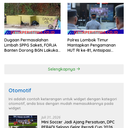
Argomulyo Belitang Jaya
NTB
Hilang 3 Bulan Bawa
Anggaran Pembangunan
Dugaan Permasalahan
Polres Lombok Timur
Limbah SPPG Saketi, FORJA
Mantapkan Pengamanan
Banten Dorong BGN Lakukan
HUT RI ke-81, Antisipasi
Audit dan Evaluasi Korcam
Kerawanan hingga Sambut
Agenda Kapolri
Selengkapnya
Otomotif
Ini adalah contoh keterangan untuk widget dengan kategori
otomotif, anda bisa dengan mudah memasukkannya pada
widget.
Juli 31, 2026
Mini Soccer Jadi Ajang Persatuan, DPC
PERADI Selong Gelar Peradi Cup 2026