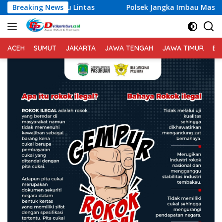
Langsung
u Lintas
Breaking News
Polsek Jangka Imbau Masyarakat Gunakan La
ke
konten
ACEH
SUMUT
JAKARTA
JAWA TENGAH
JAWA TIMUR
BA