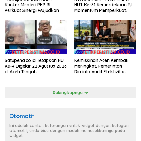
Kunker Menteri PKP RI,
HUT Ke-81 Kemerdekaan RI
Perkuat Sinergi Wujudkan
Momentum Memperkuat
Hunian Layak bagi
Kedaulatan Digital, Inovasi
Masyarakat
Teknologi, dan Kepastian
Hukum Menuju Indonesia
Emas 2045
Satupena.co.id Tetapkan HUT
Kemiskinan Aceh Kembali
Ke-4 Digelar 22 Agustus 2026
Meningkat, Pemerintah
di Aceh Tengah
Diminta Audit Efektivitas
Program Pertanian
Selengkapnya
Otomotif
Ini adalah contoh keterangan untuk widget dengan kategori
otomotif, anda bisa dengan mudah memasukkannya pada
widget.