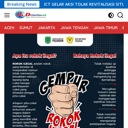
Langsung
CT GELAR AKSI TOLAK REVITALISASI SITU CIKEDAL, 150 PESERTA S
Breaking News
ke
konten
ACEH
SUMUT
JAKARTA
JAWA TENGAH
JAWA TIMUR
BA