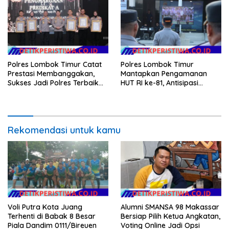
Polres Lombok Timur Catat
Polres Lombok Timur
Prestasi Membanggakan,
Mantapkan Pengamanan
Sukses Jadi Polres Terbaik
HUT RI ke-81, Antisipasi
dalam Pelayanan Publik di
Kerawanan hingga Sambut
NTB
Agenda Kapolri
Rekomendasi untuk kamu
Voli Putra Kota Juang
Alumni SMANSA 98 Makassar
Terhenti di Babak 8 Besar
Bersiap Pilih Ketua Angkatan,
Piala Dandim 0111/Bireuen
Voting Online Jadi Opsi