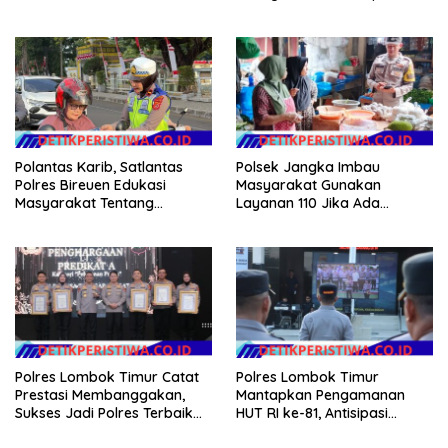
Polantas Karib, Satlantas
Polsek Jangka Imbau
Polres Bireuen Edukasi
Masyarakat Gunakan
Masyarakat Tentang
Layanan 110 Jika Ada
Ketertiban Berlalu Lintas
Gangguan Keamanan
Polres Lombok Timur Catat
Polres Lombok Timur
Prestasi Membanggakan,
Mantapkan Pengamanan
Sukses Jadi Polres Terbaik
HUT RI ke-81, Antisipasi
dalam Pelayanan Publik di
Kerawanan hingga Sambut