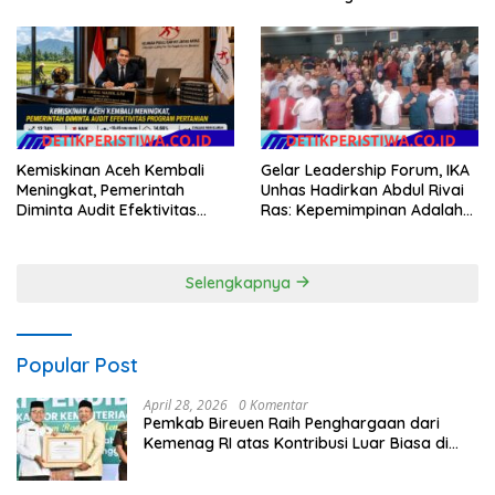
Pantan Nangka
Kemiskinan Aceh Kembali
Gelar Leadership Forum, IKA
Meningkat, Pemerintah
Unhas Hadirkan Abdul Rivai
Diminta Audit Efektivitas
Ras: Kepemimpinan Adalah
Program Pertanian
Talenta yang Bisa Diasah
Selengkapnya
Popular Post
April 28, 2026
0 Komentar
Pemkab Bireuen Raih Penghargaan dari
Kemenag RI atas Kontribusi Luar Biasa di
Sektor Keagamaan dan Pendidikan