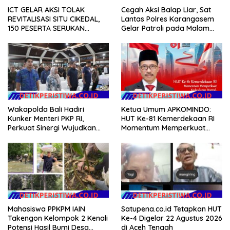
ICT GELAR AKSI TOLAK
Cegah Aksi Balap Liar, Sat
REVITALISASI SITU CIKEDAL,
Lantas Polres Karangasem
150 PESERTA SERUKAN
Gelar Patroli pada Malam
EVALUASI APBD Rp9,49 MILIAR
Minggu
Wakapolda Bali Hadiri
Ketua Umum APKOMINDO:
Kunker Menteri PKP RI,
HUT Ke-81 Kemerdekaan RI
Perkuat Sinergi Wujudkan
Momentum Memperkuat
Hunian Layak bagi
Kedaulatan Digital, Inovasi
Masyarakat
Teknologi, dan Kepastian
Hukum Menuju Indonesia
Emas 2045
Mahasiswa PPKPM IAIN
Satupena.co.id Tetapkan HUT
Takengon Kelompok 2 Kenali
Ke-4 Digelar 22 Agustus 2026
Potensi Hasil Bumi Desa
di Aceh Tengah