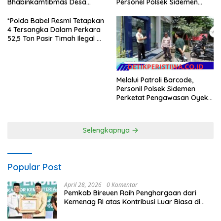
Bhabinkamtibmas Desa
Personel Polsek Sidemen
Sangkan Gunung Ajak
Gelar Patroli Dialogis
Warganya Kibarkan Bendera
*Polda Babel Resmi Tetapkan
Merah Putih
4 Tersangka Dalam Perkara
52,5 Ton Pasir Timah Ilegal Di
Belitung*
Melalui Patroli Barcode,
Personil Polsek Sidemen
Perketat Pengawasan Oyek
Vital dan Pusat Keramaian
Selengkapnya
Popular Post
April 28, 2026
0 Komentar
Pemkab Bireuen Raih Penghargaan dari
Kemenag RI atas Kontribusi Luar Biasa di
Sektor Keagamaan dan Pendidikan