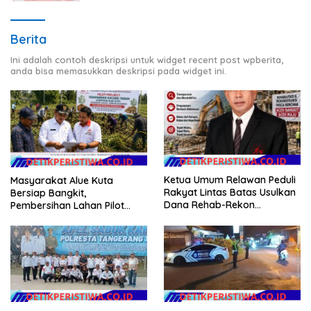
Berita
Ini adalah contoh deskripsi untuk widget recent post wpberita,
anda bisa memasukkan deskripsi pada widget ini.
Ketua Umum Relawan Peduli
Masyarakat Alue Kuta
Rakyat Lintas Batas Usulkan
Bersiap Bangkit,
Dana Rehab-Rekon
Pembersihan Lahan Pilot
Pascabencana di Aceh
Project Penanaman Kacang
Dikelola Langsung
Tanah Dimulai Sabtu
Pemerintah Pusat