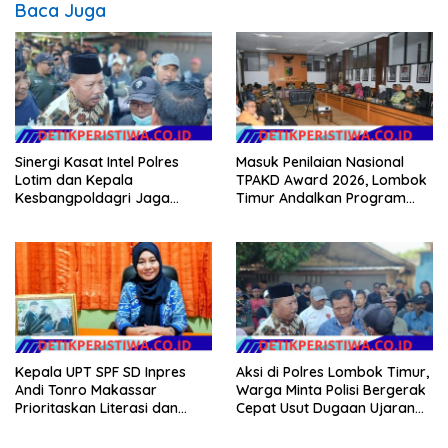
Baca Juga
Sinergi Kasat Intel Polres
Masuk Penilaian Nasional
Lotim dan Kepala
TPAKD Award 2026, Lombok
Kesbangpoldagri Jaga
Timur Andalkan Program
Kondusivitas Aksi Damai
Inklusi Keuangan untuk
Masyarakat
Dongkrak Kesejahteraan
Warga
Kepala UPT SPF SD Inpres
Aksi di Polres Lombok Timur,
Andi Tonro Makassar
Warga Minta Polisi Bergerak
Prioritaskan Literasi dan
Cepat Usut Dugaan Ujaran
Pembenahan Fasilitas
Kebencian terhadap Bupati
Sekolah