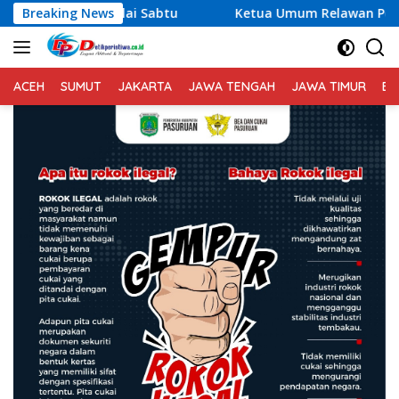
Langsung
u
Breaking News
Ketua Umum Relawan Peduli Rakyat Lintas Batas Usu
ke
konten
ACEH
SUMUT
JAKARTA
JAWA TENGAH
JAWA TIMUR
BA