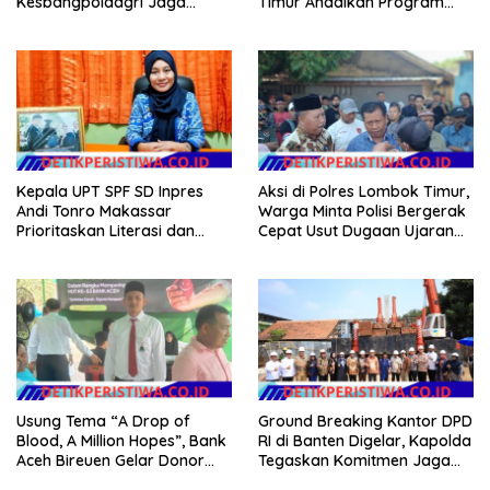
Kesbangpoldagri Jaga
Timur Andalkan Program
Kondusivitas Aksi Damai
Inklusi Keuangan untuk
Masyarakat
Dongkrak Kesejahteraan
Warga
Kepala UPT SPF SD Inpres
Aksi di Polres Lombok Timur,
Andi Tonro Makassar
Warga Minta Polisi Bergerak
Prioritaskan Literasi dan
Cepat Usut Dugaan Ujaran
Pembenahan Fasilitas
Kebencian terhadap Bupati
Sekolah
Usung Tema “A Drop of
Ground Breaking Kantor DPD
Blood, A Million Hopes”, Bank
RI di Banten Digelar, Kapolda
Aceh Bireuen Gelar Donor
Tegaskan Komitmen Jaga
Darah dan Skrining
Kondusivitas Proyek