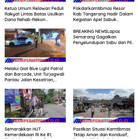
Ketua Umum Relawan Peduli
Pokdarkamtibmas Resor
Rakyat Lintas Batas Usulkan
Kab Tangerang Hadir Dalam
Dana Rehab-Rekon
Kegiatan Apel Sabuk
Pascabencana di Aceh
Kamtibmas Polresta
Dikelola Langsung
Tangerang Tahun 2026
BREAKING NEWSLapas
Pemerintah Pusat
Semarang Gagalkan
Penyelundupan Sabu dan Pil
Koplo Lewat Modus Lempar
Paket, DPD GERAM Jateng
Beri Dukungan Penuh
Melalui Giat Blue Light Patrol
dan Barcode, Unit Turjagwali
Pantau Jalan Kesatrian,
Diponogoro dan Kartini
Semarakkan HUT
Pastikan Situasi Kamtibmas
Kemerdekaan RI Ke 81,
Tetap Aman dan Kondusif,