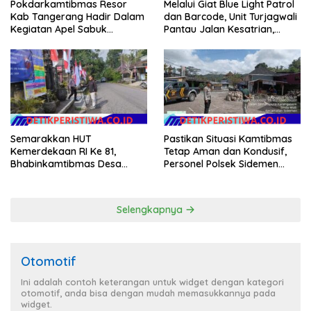
Pokdarkamtibmas Resor
Melalui Giat Blue Light Patrol
Kab Tangerang Hadir Dalam
dan Barcode, Unit Turjagwali
Kegiatan Apel Sabuk
Pantau Jalan Kesatrian,
Kamtibmas Polresta
Diponogoro dan Kartini
Tangerang Tahun 2026
Semarakkan HUT
Pastikan Situasi Kamtibmas
Kemerdekaan RI Ke 81,
Tetap Aman dan Kondusif,
Bhabinkamtibmas Desa
Personel Polsek Sidemen
Sangkan Gunung Ajak
Gelar Patroli Dialogis
Warganya Kibarkan Bendera
Merah Putih
Selengkapnya
Otomotif
Ini adalah contoh keterangan untuk widget dengan kategori
otomotif, anda bisa dengan mudah memasukkannya pada
widget.