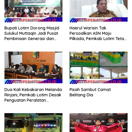
Bupati Lotim Dorong Masjid
Haerul Warisin Tak
Sulukul Muttaqin Jadi Pusat
Persoalkan ASN Maju
Pembinaan Generasi dan
Pilkada, Pemkab Lotim Tetap
Perekat Warga
Genjot Jalan dan Investasi
Dua Kali Kebakaran Melanda
Pisah Sambut Camat
Rinjani, Pemkab Lotim Desak
Belitang Dia
Penguatan Peralatan
Karhutla