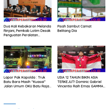
Dua Kali Kebakaran Melanda
Pisah Sambut Camat
Rinjani, Pemkab Lotim Desak
Belitang Dia
Penguatan Peralatan
Karhutla
Lapor Pak Kapolda : Truk
USIA 12 TAHUN BIKIN ASIA
Batu Bara Masih “Kuasai”
TERKEJUT! Dominic Gabriel
Jalan Umum OKU Batu Raja
Vincentio Raih Emas GAMMA
OKU Timur Martapura!!
2026, Bukti Atlet Muda
Indonesia Tidak Takut
Siapapun