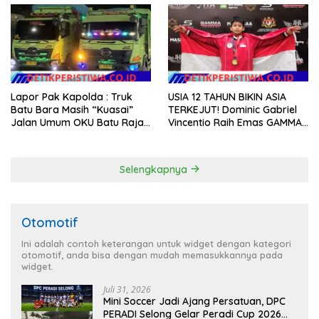
Lapor Pak Kapolda : Truk
USIA 12 TAHUN BIKIN ASIA
Batu Bara Masih “Kuasai”
TERKEJUT! Dominic Gabriel
Jalan Umum OKU Batu Raja
Vincentio Raih Emas GAMMA
OKU Timur Martapura!!
2026, Bukti Atlet Muda
Indonesia Tidak Takut
Siapapun
Selengkapnya
Otomotif
Ini adalah contoh keterangan untuk widget dengan kategori
otomotif, anda bisa dengan mudah memasukkannya pada
widget.
Juli 31, 2026
Mini Soccer Jadi Ajang Persatuan, DPC
PERADI Selong Gelar Peradi Cup 2026