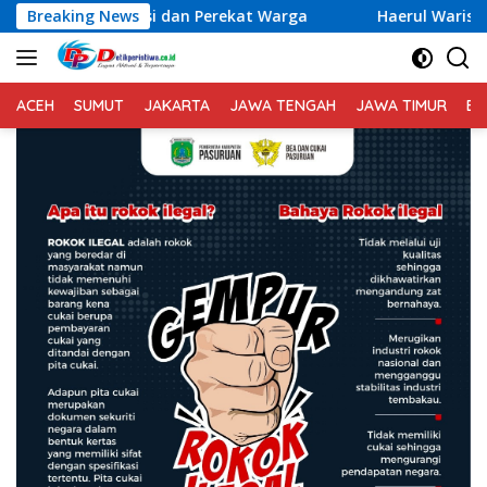
Langsung
an Perekat Warga
Breaking News
Haerul Warisin Tak Persoalkan ASN Ma
ke
konten
ACEH
SUMUT
JAKARTA
JAWA TENGAH
JAWA TIMUR
BA