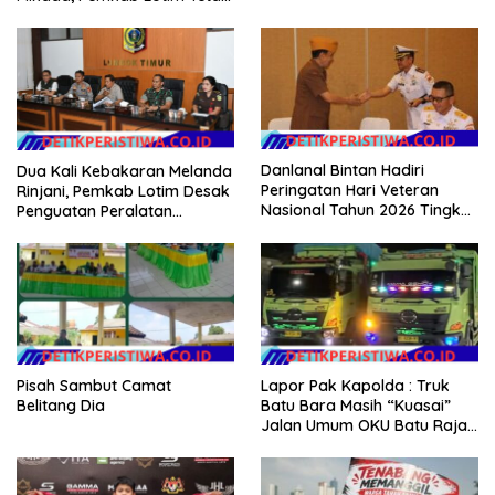
Genjot Jalan dan Investasi
Danlanal Bintan Hadiri
Dua Kali Kebakaran Melanda
Peringatan Hari Veteran
Rinjani, Pemkab Lotim Desak
Nasional Tahun 2026 Tingkat
Penguatan Peralatan
Provinsi Kepulauan Riau
Karhutla
Pisah Sambut Camat
Lapor Pak Kapolda : Truk
Belitang Dia
Batu Bara Masih “Kuasai”
Jalan Umum OKU Batu Raja
OKU Timur Martapura!!