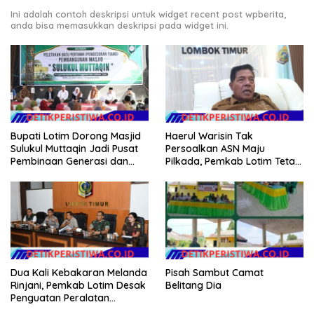
Ini adalah contoh deskripsi untuk widget recent post wpberita,
anda bisa memasukkan deskripsi pada widget ini.
Bupati Lotim Dorong Masjid
Haerul Warisin Tak
Sulukul Muttaqin Jadi Pusat
Persoalkan ASN Maju
Pembinaan Generasi dan
Pilkada, Pemkab Lotim Tetap
Perekat Warga
Genjot Jalan dan Investasi
Dua Kali Kebakaran Melanda
Pisah Sambut Camat
Rinjani, Pemkab Lotim Desak
Belitang Dia
Penguatan Peralatan
Karhutla