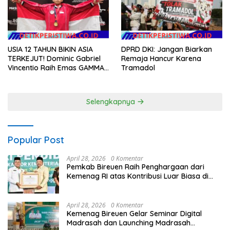
DPRD DKI: Jangan Biarkan
USIA 12 TAHUN BIKIN ASIA
Remaja Hancur Karena
TERKEJUT! Dominic Gabriel
Tramadol
Vincentio Raih Emas GAMMA
2026, Bukti Atlet Muda
Indonesia Tidak Takut
Siapapun
Selengkapnya
Popular Post
April 28, 2026
0 Komentar
Pemkab Bireuen Raih Penghargaan dari
Kemenag RI atas Kontribusi Luar Biasa di
Sektor Keagamaan dan Pendidikan
April 28, 2026
0 Komentar
Kemenag Bireuen Gelar Seminar Digital
Madrasah dan Launching Madrasah