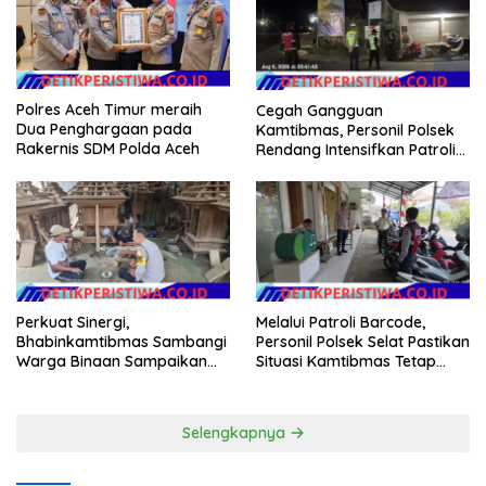
Polres Aceh Timur meraih
Cegah Gangguan
Dua Penghargaan pada
Kamtibmas, Personil Polsek
Rakernis SDM Polda Aceh
Rendang Intensifkan Patroli
di Wilayah Kec. Rendang
Perkuat Sinergi,
Melalui Patroli Barcode,
Bhabinkamtibmas Sambangi
Personil Polsek Selat Pastikan
Warga Binaan Sampaikan
Situasi Kamtibmas Tetap
Pesan Kamtibmas
Aman dan Kondusif
Selengkapnya