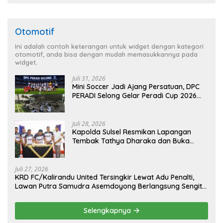
Otomotif
Ini adalah contoh keterangan untuk widget dengan kategori
otomotif, anda bisa dengan mudah memasukkannya pada
widget.
Juli 31, 2026
Mini Soccer Jadi Ajang Persatuan, DPC
PERADI Selong Gelar Peradi Cup 2026
Sambut Hari Kemerdekaan
Juli 28, 2026
Kapolda Sulsel Resmikan Lapangan
Tembak Tathya Dharaka dan Buka
Kejuaraan Menembak Bupati Sidrap Cup
II Tahun 2026
Juli 27, 2026
KRD FC/Kalirandu United Tersingkir Lewat Adu Penalti,
Lawan Putra Samudra Asemdoyong Berlangsung Sengit
namun Tetap Kondusif
Selengkapnya