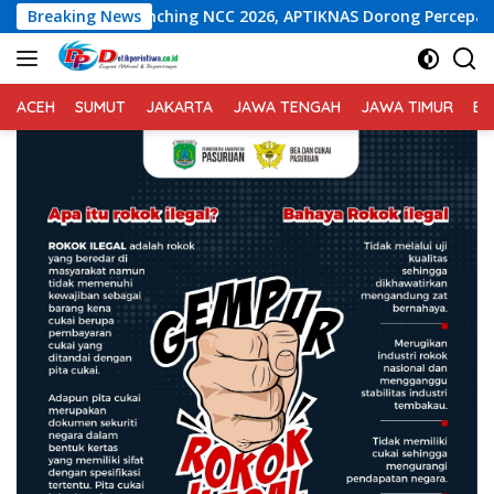
Langsung
 NCC 2026, APTIKNAS Dorong Percepatan RUU KKS untuk Memper
Breaking News
ke
konten
ACEH
SUMUT
JAKARTA
JAWA TENGAH
JAWA TIMUR
BA