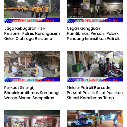
Jaga Kebugaran Fisik
Cegah Gangguan
Personel, Polres Karangasem
Kamtibmas, Personil Polsek
Gelar Olahraga Bersama
Rendang Intensifkan Patroli
di Wilayah Kec. Rendang
Perkuat Sinergi,
Melalui Patroli Barcode,
Bhabinkamtibmas Sambangi
Personil Polsek Selat Pastikan
Warga Binaan Sampaikan
Situasi Kamtibmas Tetap
Pesan Kamtibmas
Aman dan Kondusif