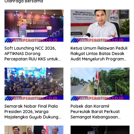
Olahraga Bersama
Soft Launching NCC 2026,
Ketua Umum Relawan Peduli
APTIKNAS Dorong
Rakyat Lintas Batas Desak
Percepatan RUU KKS untuk
Audit Menyeluruh Program
Memperkuat Kedaulatan
Pemulihan Pertanian Bireuen,
Digital Indonesia
Pertanyakan Efektivitas
Kinerja Dinas Pertanian
Semarak Nobar Final Piala
Polsek dan Koramil
Presiden 2026, Warga
Peureulak Barat Perkuat
Majalengka Guyub Dukung
Semangat Kebangsaan
Persib di Saung Nganteur
Lewat Pemasangan Bendera
Kahayang
Merah Putih