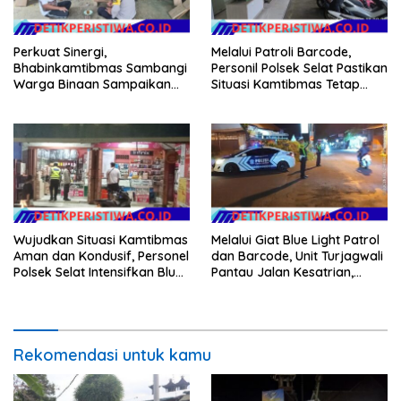
Perkuat Sinergi,
Melalui Patroli Barcode,
Bhabinkamtibmas Sambangi
Personil Polsek Selat Pastikan
Warga Binaan Sampaikan
Situasi Kamtibmas Tetap
Pesan Kamtibmas
Aman dan Kondusif
Wujudkan Situasi Kamtibmas
Melalui Giat Blue Light Patrol
Aman dan Kondusif, Personel
dan Barcode, Unit Turjagwali
Polsek Selat Intensifkan Blue
Pantau Jalan Kesatrian,
Light Patrol di Wilayah Desa
Diponogoro dan Kartini
Duda
Rekomendasi untuk kamu