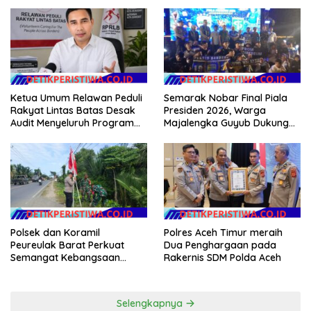
Memperkuat Kedaulatan
Digital Indonesia
Ketua Umum Relawan Peduli
Semarak Nobar Final Piala
Rakyat Lintas Batas Desak
Presiden 2026, Warga
Audit Menyeluruh Program
Majalengka Guyub Dukung
Pemulihan Pertanian Bireuen,
Persib di Saung Nganteur
Pertanyakan Efektivitas
Kahayang
Kinerja Dinas Pertanian
Polsek dan Koramil
Polres Aceh Timur meraih
Peureulak Barat Perkuat
Dua Penghargaan pada
Semangat Kebangsaan
Rakernis SDM Polda Aceh
Lewat Pemasangan Bendera
Merah Putih
Selengkapnya