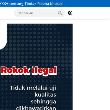
us.
*Kebakaran Kompleks Pasar Jagong, 96 Bangunan, 