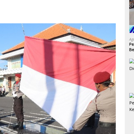
Ag
Pe
Be
XX