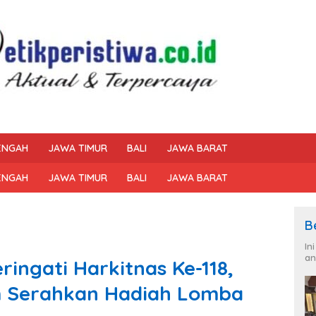
ENGAH
JAWA TIMUR
BALI
JAWA BARAT
ENGAH
JAWA TIMUR
BALI
JAWA BARAT
B
In
an
ingati Harkitnas Ke-118,
m Serahkan Hadiah Lomba