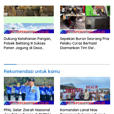
Kapal Karam di Perairan
Mengkikip Kepulauan Meranti
Dukung Ketahanan Pangan,
Sepekan Buron Seorang Pria
Polsek Belitang III Sukses
Pelaku Curas Berhasil
Panen Jagung di Desa
Diamankan Tim SW
Karang Jadi
Satreskrim Polres OKU Timur
Rekomendasi untuk kamu
PPAL Gelar Ziarah Nasional
Komandan Lanal Nias