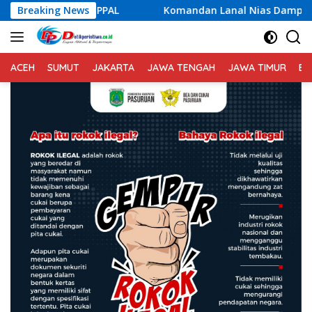
Langsung
Breaking News
Komandan Lanal Nias Dampingi Gubernur Sumut Bobby N
ke
konten
ACEH
SUMUT
JAKARTA
JAWA TENGAH
JAWA TIMUR
BA