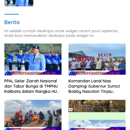
PPAL
Berita
Ini adalah contoh deskripsi untuk widget recent post wpberita,
anda bisa memasukkan deskripsi pada widget ini.
PPAL Gelar Ziarah Nasional
Komandan Lanal Nias
dan Tabur Bunga di TMPNU
Dampingi Gubernur Sumut
Kalibata dalam Rangka HUT
Bobby Nasution Tinjau
Ke-40 PPAL
Fasilitas Kesehatan dan
Budidaya Rumput Laut di
Nias Utara