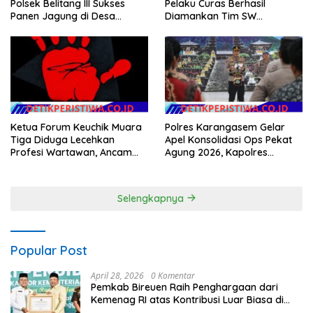
Polsek Belitang III Sukses
Pelaku Curas Berhasil
Panen Jagung di Desa
Diamankan Tim SW
Karang Jadi
Satreskrim Polres OKU Timur
Ketua Forum Keuchik Muara
Polres Karangasem Gelar
Tiga Diduga Lecehkan
Apel Konsolidasi Ops Pekat
Profesi Wartawan, Ancam
Agung 2026, Kapolres
Kebebasan Pers
Berikan Apresiasi Capaian
Target Selama Operasi
Selengkapnya
Popular Post
April 28, 2026
0 Komentar
Pemkab Bireuen Raih Penghargaan dari
Kemenag RI atas Kontribusi Luar Biasa di
Sektor Keagamaan dan Pendidikan