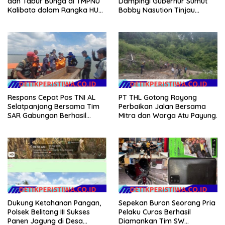
dan Tabur Bunga di TMPNU
Dampingi Gubernur Sumut
Kalibata dalam Rangka HUT
Bobby Nasution Tinjau
Ke-40 PPAL
Fasilitas Kesehatan dan
Budidaya Rumput Laut di
Nias Utara
Respons Cepat Pos TNI AL
PT THL Gotong Royong
Selatpanjang Bersama Tim
Perbaikan Jalan Bersama
SAR Gabungan Berhasil
Mitra dan Warga Atu Payung.
Temukan Korban Terakhir
Kapal Karam di Perairan
Mengkikip Kepulauan Meranti
Dukung Ketahanan Pangan,
Sepekan Buron Seorang Pria
Polsek Belitang III Sukses
Pelaku Curas Berhasil
Panen Jagung di Desa
Diamankan Tim SW