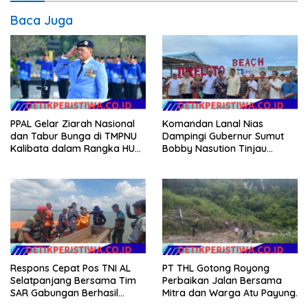
Baca Juga
PPAL Gelar Ziarah Nasional
Komandan Lanal Nias
dan Tabur Bunga di TMPNU
Dampingi Gubernur Sumut
Kalibata dalam Rangka HUT
Bobby Nasution Tinjau
Ke-40 PPAL
Fasilitas Kesehatan dan
Budidaya Rumput Laut di
Nias Utara
Respons Cepat Pos TNI AL
PT THL Gotong Royong
Selatpanjang Bersama Tim
Perbaikan Jalan Bersama
SAR Gabungan Berhasil
Mitra dan Warga Atu Payung.
Temukan Korban Terakhir