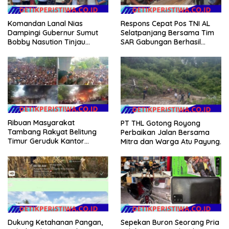
Komandan Lanal Nias
Respons Cepat Pos TNI AL
Dampingi Gubernur Sumut
Selatpanjang Bersama Tim
Bobby Nasution Tinjau
SAR Gabungan Berhasil
Fasilitas Kesehatan dan
Temukan Korban Terakhir
Budidaya Rumput Laut di
Kapal Karam di Perairan
Nias Utara
Mengkikip Kepulauan Meranti
Ribuan Masyarakat
PT THL Gotong Royong
Tambang Rakyat Belitung
Perbaikan Jalan Bersama
Timur Geruduk Kantor
Mitra dan Warga Atu Payung.
PT.Timah Beltim Spontan
Membakarnya
Dukung Ketahanan Pangan,
Sepekan Buron Seorang Pria