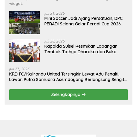
widget.
Juli 31, 2026
Mini Soccer Jadi Ajang Persatuan, DPC
PERADI Selong Gelar Peradi Cup 2026
Sambut Hari Kemerdekaan
Juli 28, 2026
Kapolda Sulsel Resmikan Lapangan
Tembak Tathya Dharaka dan Buka
Kejuaraan Menembak Bupati Sidrap Cup
II Tahun 2026
Juli 27, 2026
KRD FC/Kalirandu United Tersingkir Lewat Adu Penalti,
Lawan Putra Samudra Asemdoyong Berlangsung Sengit
namun Tetap Kondusif
Selengkapnya