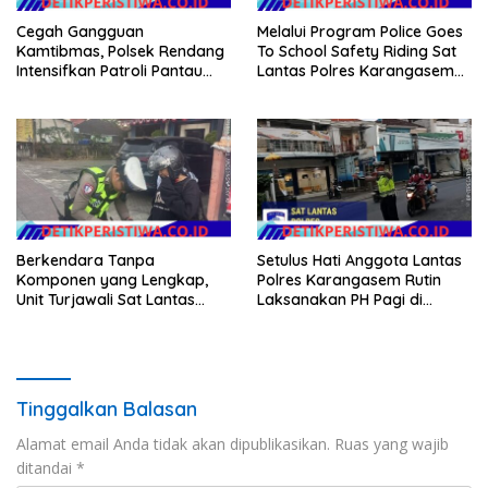
Cegah Gangguan
Melalui Program Police Goes
Kamtibmas, Polsek Rendang
To School Safety Riding Sat
Intensifkan Patroli Pantau
Lantas Polres Karangasem
Situasi Wilkumnya
Sosialisasikan Etika
Berkendara kepada Siswa
Siswi SMP N 6 Abang
Berkendara Tanpa
Setulus Hati Anggota Lantas
Komponen yang Lengkap,
Polres Karangasem Rutin
Unit Turjawali Sat Lantas
Laksanakan PH Pagi di
Polres Karangasem Berikan
Depan MAN Amlapura
Tilang Manual
Tinggalkan Balasan
Alamat email Anda tidak akan dipublikasikan.
Ruas yang wajib
ditandai
*