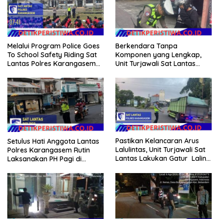
Melalui Program Police Goes
Berkendara Tanpa
To School Safety Riding Sat
Komponen yang Lengkap,
Lantas Polres Karangasem
Unit Turjawali Sat Lantas
Sosialisasikan Etika
Polres Karangasem Berikan
Berkendara kepada Siswa
Tilang Manual
Siswi SMP N 6 Abang
Pastikan Kelancaran Arus
Setulus Hati Anggota Lantas
Lalulintas, Unit Turjawali Sat
Polres Karangasem Rutin
Lantas Lakukan Gatur Lalin
Laksanakan PH Pagi di
di Pos 3 Patung Salak Jasri
Depan MAN Amlapura