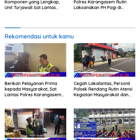
Komponen yang Lengkap,
Polres Karangasem Rutin
Unit Turjawali Sat Lantas
Laksanakan PH Pagi di
Polres Karangasem Berikan
Depan MAN Amlapura
Tilang Manual
Rekomendasi untuk kamu
Berikan Pelayanan Prima
Cegah Lakalantas, Personil
kepada Masyarakat, Sat
Polsek Rendang Rutin Atensi
Lantas Polres Karangasem
Kegiatan Masyarakat dan
Komit Berikan Kemudahan
Bantu Sebrangkan Siswa
Kepengurusan BPKB
Siswi Sekolah