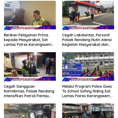
Berikan Pelayanan Prima
Cegah Lakalantas, Personil
kepada Masyarakat, Sat
Polsek Rendang Rutin Atensi
Lantas Polres Karangasem
Kegiatan Masyarakat dan
Komit Berikan Kemudahan
Bantu Sebrangkan Siswa
Kepengurusan BPKB
Siswi Sekolah
Cegah Gangguan
Melalui Program Police Goes
Kamtibmas, Polsek Rendang
To School Safety Riding Sat
Intensifkan Patroli Pantau
Lantas Polres Karangasem
Situasi Wilkumnya
Sosialisasikan Etika
Berkendara kepada Siswa
Siswi SMP N 6 Abang