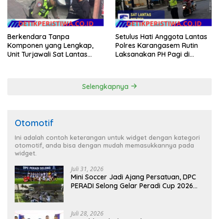
Berkendara Tanpa
Setulus Hati Anggota Lantas
Komponen yang Lengkap,
Polres Karangasem Rutin
Unit Turjawali Sat Lantas
Laksanakan PH Pagi di
Polres Karangasem Berikan
Depan MAN Amlapura
Tilang Manual
Selengkapnya
Otomotif
Ini adalah contoh keterangan untuk widget dengan kategori
otomotif, anda bisa dengan mudah memasukkannya pada
widget.
Juli 31, 2026
Mini Soccer Jadi Ajang Persatuan, DPC
PERADI Selong Gelar Peradi Cup 2026
Sambut Hari Kemerdekaan
Juli 28, 2026