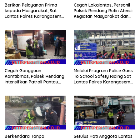
Berikan Pelayanan Prima
Cegah Lakalantas, Personil
kepada Masyarakat, Sat
Polsek Rendang Rutin Atensi
Lantas Polres Karangasem
Kegiatan Masyarakat dan
Komit Berikan Kemudahan
Bantu Sebrangkan Siswa
Kepengurusan BPKB
Siswi Sekolah
Cegah Gangguan
Melalui Program Police Goes
Kamtibmas, Polsek Rendang
To School Safety Riding Sat
Intensifkan Patroli Pantau
Lantas Polres Karangasem
Situasi Wilkumnya
Sosialisasikan Etika
Berkendara kepada Siswa
Siswi SMP N 6 Abang
Berkendara Tanpa
Setulus Hati Anggota Lantas