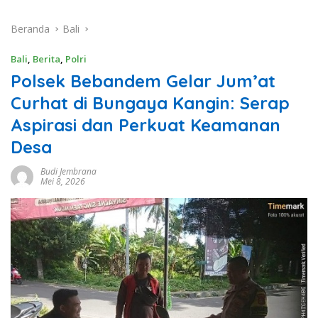
Beranda
Bali
Bali
,
Berita
,
Polri
Polsek Bebandem Gelar Jum’at
Curhat di Bungaya Kangin: Serap
Aspirasi dan Perkuat Keamanan
Desa
Budi Jembrana
Mei 8, 2026