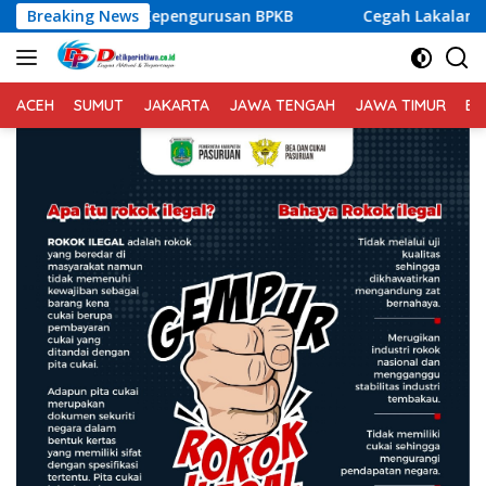
Langsung
rusan BPKB
Breaking News
Cegah Lakalantas, Personil Polsek Rendang
ke
konten
ACEH
SUMUT
JAKARTA
JAWA TENGAH
JAWA TIMUR
BA