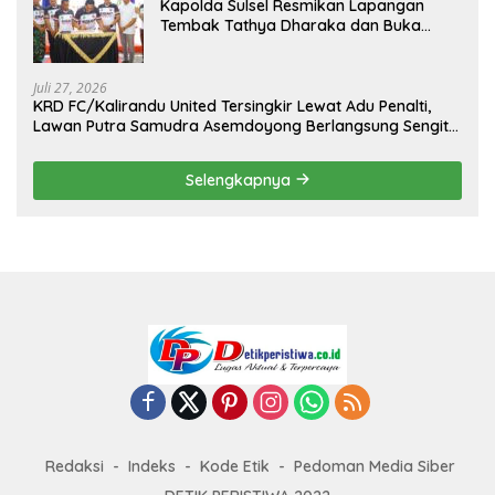
Kapolda Sulsel Resmikan Lapangan
Tembak Tathya Dharaka dan Buka
Kejuaraan Menembak Bupati Sidrap Cup
II Tahun 2026
Juli 27, 2026
KRD FC/Kalirandu United Tersingkir Lewat Adu Penalti,
Lawan Putra Samudra Asemdoyong Berlangsung Sengit
namun Tetap Kondusif
Selengkapnya
Redaksi
Indeks
Kode Etik
Pedoman Media Siber