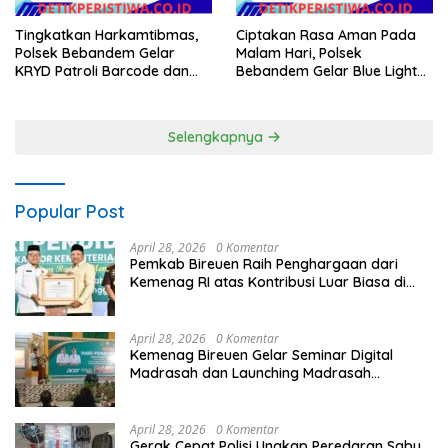
Tingkatkan Harkamtibmas,
Ciptakan Rasa Aman Pada
Polsek Bebandem Gelar
Malam Hari, Polsek
KRYD Patroli Barcode dan
Bebandem Gelar Blue Light
Pengawasan Objek Vital
Patrol di Wilayah Hukumnya
Selengkapnya
Popular Post
April 28, 2026
0 Komentar
Pemkab Bireuen Raih Penghargaan dari
Kemenag RI atas Kontribusi Luar Biasa di
Sektor Keagamaan dan Pendidikan
April 28, 2026
0 Komentar
Kemenag Bireuen Gelar Seminar Digital
Madrasah dan Launching Madrasah
Unggulan Peringati Hardiknas 2026
April 28, 2026
0 Komentar
Gerak Cepat Polisi Ungkap Peredaran Sabu