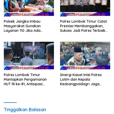
Polsek Jangka Imbau
Polres Lombok Timur Catat
Masyarakat Gunakan
Prestasi Membanggakan,
Layanan 110 Jika Ada
Sukses Jadi Polres Terbaik
Gangguan Keamanan
dalam Pelayanan Publik di
NTB
Polres Lombok Timur
Sinergi Kasat Intel Polres
Mantapkan Pengamanan
Lotim dan Kepala
HUT RI ke-81, Antisipasi
Kesbangpoldagri Jaga
Kerawanan hingga Sambut
Kondusivitas Aksi Damai
Agenda Kapolri
Masyarakat
Tinggalkan Balasan