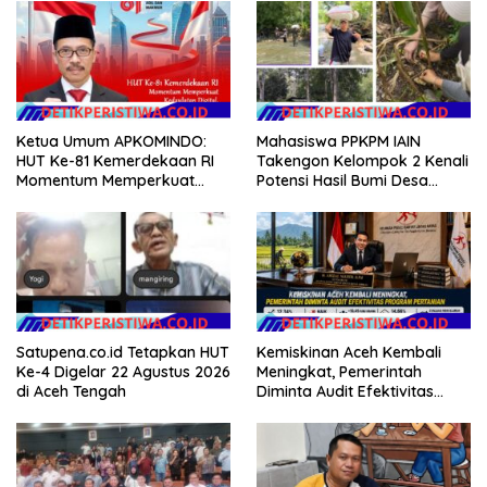
Masyarakat
Ketua Umum APKOMINDO:
Mahasiswa PPKPM IAIN
HUT Ke-81 Kemerdekaan RI
Takengon Kelompok 2 Kenali
Momentum Memperkuat
Potensi Hasil Bumi Desa
Kedaulatan Digital, Inovasi
Pantan Nangka
Teknologi, dan Kepastian
Hukum Menuju Indonesia
Emas 2045
Satupena.co.id Tetapkan HUT
Kemiskinan Aceh Kembali
Ke-4 Digelar 22 Agustus 2026
Meningkat, Pemerintah
di Aceh Tengah
Diminta Audit Efektivitas
Program Pertanian