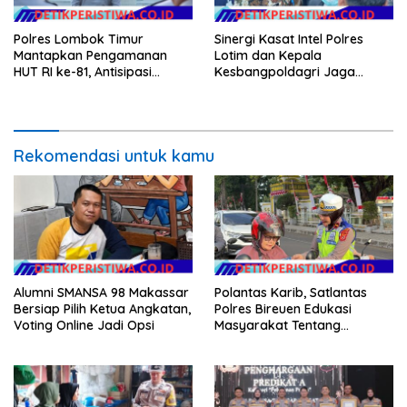
Polres Lombok Timur
Sinergi Kasat Intel Polres
Mantapkan Pengamanan
Lotim dan Kepala
HUT RI ke-81, Antisipasi
Kesbangpoldagri Jaga
Kerawanan hingga Sambut
Kondusivitas Aksi Damai
Agenda Kapolri
Masyarakat
Rekomendasi untuk kamu
Alumni SMANSA 98 Makassar
Polantas Karib, Satlantas
Bersiap Pilih Ketua Angkatan,
Polres Bireuen Edukasi
Voting Online Jadi Opsi
Masyarakat Tentang
Ketertiban Berlalu Lintas