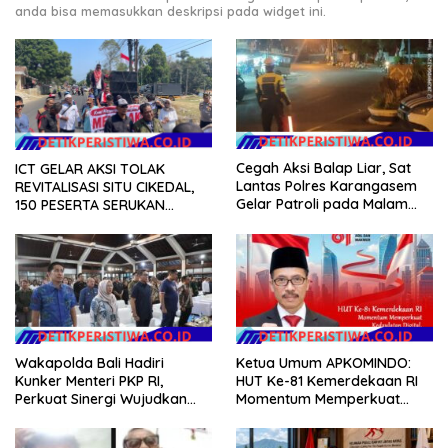
anda bisa memasukkan deskripsi pada widget ini.
Cegah Aksi Balap Liar, Sat
ICT GELAR AKSI TOLAK
Lantas Polres Karangasem
REVITALISASI SITU CIKEDAL,
Gelar Patroli pada Malam
150 PESERTA SERUKAN
Minggu
EVALUASI APBD Rp9,49 MILIAR
Wakapolda Bali Hadiri
Ketua Umum APKOMINDO:
Kunker Menteri PKP RI,
HUT Ke-81 Kemerdekaan RI
Perkuat Sinergi Wujudkan
Momentum Memperkuat
Hunian Layak bagi
Kedaulatan Digital, Inovasi
Masyarakat
Teknologi, dan Kepastian