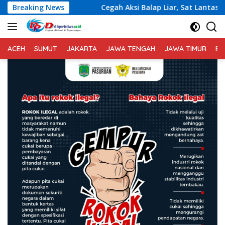
Langsung
Breaking News
Cegah Aksi Balap Liar, Sat Lantas Polres Karangasem Gela
ke
konten
ACEH
SUMUT
JAKARTA
JAWA TENGAH
JAWA TIMUR
BA