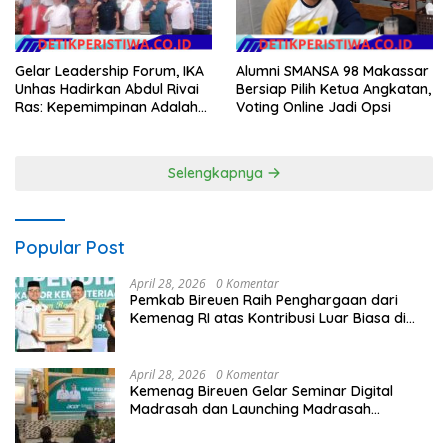
Gelar Leadership Forum, IKA
Alumni SMANSA 98 Makassar
Unhas Hadirkan Abdul Rivai
Bersiap Pilih Ketua Angkatan,
Ras: Kepemimpinan Adalah
Voting Online Jadi Opsi
Talenta yang Bisa Diasah
Selengkapnya
Popular Post
April 28, 2026
0 Komentar
Pemkab Bireuen Raih Penghargaan dari
Kemenag RI atas Kontribusi Luar Biasa di
Sektor Keagamaan dan Pendidikan
April 28, 2026
0 Komentar
Kemenag Bireuen Gelar Seminar Digital
Madrasah dan Launching Madrasah
Unggulan Peringati Hardiknas 2026