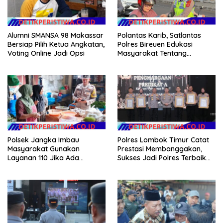
Alumni SMANSA 98 Makassar
Polantas Karib, Satlantas
Bersiap Pilih Ketua Angkatan,
Polres Bireuen Edukasi
Voting Online Jadi Opsi
Masyarakat Tentang
Ketertiban Berlalu Lintas
Polsek Jangka Imbau
Polres Lombok Timur Catat
Masyarakat Gunakan
Prestasi Membanggakan,
Layanan 110 Jika Ada
Sukses Jadi Polres Terbaik
Gangguan Keamanan
dalam Pelayanan Publik di
NTB