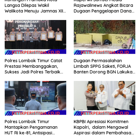
Langsa Dilepas Wakil
Rajawalinews Angkat Bicara
Walikota Menuju Jamnas XII
Dugaan Penggelapan Dana
2026
Desa Rp 84 Juta, Kades
Argomulyo Belitang Jaya
Hilang 3 Bulan Bawa
Anggaran Pembangunan
Polres Lombok Timur Catat
Dugaan Permasalahan
Prestasi Membanggakan,
Limbah SPPG Saketi, FORJA
Sukses Jadi Polres Terbaik
Banten Dorong BGN Lakukan
dalam Pelayanan Publik di
Audit dan Evaluasi Korcam
NTB
Polres Lombok Timur
KBPBI Apresiasi Komitmen
Mantapkan Pengamanan
Kapolri, dalam Mengawal
HUT RI ke-81, Antisipasi
Aspirasi dalam Pembahasan
Kerawanan hingga Sambut
RUU Ketenagakerjaan