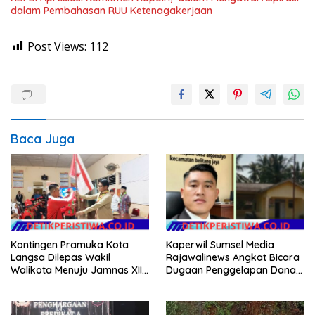
dalam Pembahasan RUU Ketenagakerjaan
Post Views:
112
Baca Juga
Kontingen Pramuka Kota
Kaperwil Sumsel Media
Langsa Dilepas Wakil
Rajawalinews Angkat Bicara
Walikota Menuju Jamnas XII
Dugaan Penggelapan Dana
2026
Desa Rp 84 Juta, Kades
Argomulyo Belitang Jaya
Hilang 3 Bulan Bawa