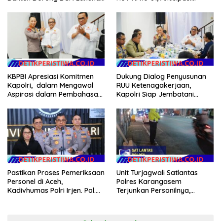
Audit dan Evaluasi Korcam
Kerawanan hingga Sambut
Agenda Kapolri
Dukung Dialog Penyusunan
KBPBI Apresiasi Komitmen
RUU Ketenagakerjaan,
Kapolri, dalam Mengawal
Kapolri Siap Jembatani
Aspirasi dalam Pembahasan
Aspirasi Buruh
RUU Ketenagakerjaan
Pastikan Proses Pemeriksaan
Unit Turjagwali Satlantas
Personel di Aceh,
Polres Karangasem
Kadivhumas Polri Irjen. Pol.
Terjunkan Personilnya,
Jhonny Edison Isir Tekankan
Laksanakan Patroli Barcode
Dilaksanakan Secara
dan Blue Light Patrol
Profesional dan Transparan