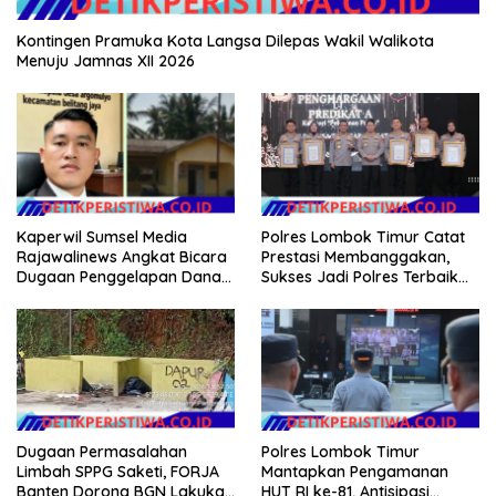
Kontingen Pramuka Kota Langsa Dilepas Wakil Walikota
Menuju Jamnas XII 2026
Kaperwil Sumsel Media
Polres Lombok Timur Catat
Rajawalinews Angkat Bicara
Prestasi Membanggakan,
Dugaan Penggelapan Dana
Sukses Jadi Polres Terbaik
Desa Rp 84 Juta, Kades
dalam Pelayanan Publik di
Argomulyo Belitang Jaya
NTB
Hilang 3 Bulan Bawa
Anggaran Pembangunan
Dugaan Permasalahan
Polres Lombok Timur
Limbah SPPG Saketi, FORJA
Mantapkan Pengamanan
Banten Dorong BGN Lakukan
HUT RI ke-81, Antisipasi