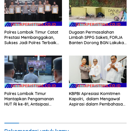
Anggaran Pembangunan
Polres Lombok Timur Catat
Dugaan Permasalahan
Prestasi Membanggakan,
Limbah SPPG Saketi, FORJA
Sukses Jadi Polres Terbaik
Banten Dorong BGN Lakukan
dalam Pelayanan Publik di
Audit dan Evaluasi Korcam
NTB
Polres Lombok Timur
KBPBI Apresiasi Komitmen
Mantapkan Pengamanan
Kapolri, dalam Mengawal
HUT RI ke-81, Antisipasi
Aspirasi dalam Pembahasan
Kerawanan hingga Sambut
RUU Ketenagakerjaan
Agenda Kapolri