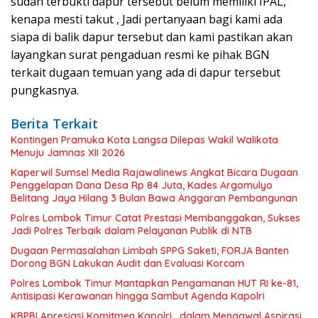
sudah terbukti dapur tersebut belum memiliki IPAL,
kenapa mesti takut , Jadi pertanyaan bagi kami ada
siapa di balik dapur tersebut dan kami pastikan akan
layangkan surat pengaduan resmi ke pihak BGN
terkait dugaan temuan yang ada di dapur tersebut
pungkasnya.
Berita Terkait
Kontingen Pramuka Kota Langsa Dilepas Wakil Walikota
Menuju Jamnas XII 2026
Kaperwil Sumsel Media Rajawalinews Angkat Bicara Dugaan
Penggelapan Dana Desa Rp 84 Juta, Kades Argomulyo
Belitang Jaya Hilang 3 Bulan Bawa Anggaran Pembangunan
Polres Lombok Timur Catat Prestasi Membanggakan, Sukses
Jadi Polres Terbaik dalam Pelayanan Publik di NTB
Dugaan Permasalahan Limbah SPPG Saketi, FORJA Banten
Dorong BGN Lakukan Audit dan Evaluasi Korcam
Polres Lombok Timur Mantapkan Pengamanan HUT RI ke-81,
Antisipasi Kerawanan hingga Sambut Agenda Kapolri
KBPBI Apresiasi Komitmen Kapolri, dalam Mengawal Aspirasi