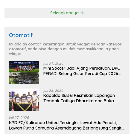
Agenda Kapolri
Selengkapnya
Otomotif
Ini adalah contoh keterangan untuk widget dengan kategori
otomotif, anda bisa dengan mudah memasukkannya pada
widget.
Juli 31, 2026
Mini Soccer Jadi Ajang Persatuan, DPC
PERADI Selong Gelar Peradi Cup 2026
Sambut Hari Kemerdekaan
Juli 28, 2026
Kapolda Sulsel Resmikan Lapangan
Tembak Tathya Dharaka dan Buka
Kejuaraan Menembak Bupati Sidrap Cup
II Tahun 2026
Juli 27, 2026
KRD FC/Kalirandu United Tersingkir Lewat Adu Penalti,
Lawan Putra Samudra Asemdoyong Berlangsung Sengit
namun Tetap Kondusif