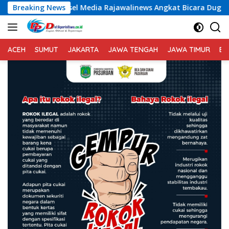
Langsung
el Media Rajawalinews Angkat Bicara Dugaan Penggelapan Dana
Breaking News
ke
konten
ACEH
SUMUT
JAKARTA
JAWA TENGAH
JAWA TIMUR
BA