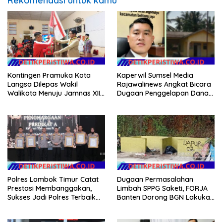
Rekomendasi untuk kamu
Kontingen Pramuka Kota
Kaperwil Sumsel Media
Langsa Dilepas Wakil
Rajawalinews Angkat Bicara
Walikota Menuju Jamnas XII
Dugaan Penggelapan Dana
2026
Desa Rp 84 Juta, Kades
Argomulyo Belitang Jaya
Hilang 3 Bulan Bawa
Anggaran Pembangunan
Polres Lombok Timur Catat
Dugaan Permasalahan
Prestasi Membanggakan,
Limbah SPPG Saketi, FORJA
Sukses Jadi Polres Terbaik
Banten Dorong BGN Lakukan
dalam Pelayanan Publik di
Audit dan Evaluasi Korcam
NTB