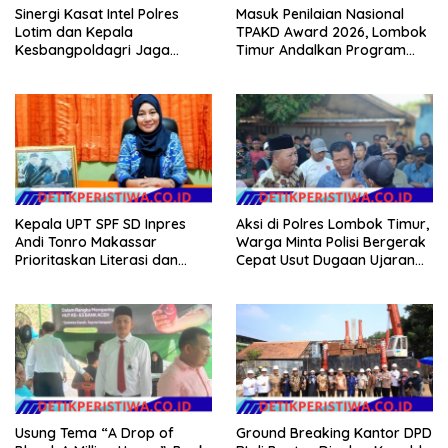
Sinergi Kasat Intel Polres
Masuk Penilaian Nasional
Lotim dan Kepala
TPAKD Award 2026, Lombok
Kesbangpoldagri Jaga
Timur Andalkan Program
Kondusivitas Aksi Damai
Inklusi Keuangan untuk
Masyarakat
Dongkrak Kesejahteraan
Warga
Kepala UPT SPF SD Inpres
Aksi di Polres Lombok Timur,
Andi Tonro Makassar
Warga Minta Polisi Bergerak
Prioritaskan Literasi dan
Cepat Usut Dugaan Ujaran
Pembenahan Fasilitas
Kebencian terhadap Bupati
Sekolah
Usung Tema “A Drop of
Ground Breaking Kantor DPD