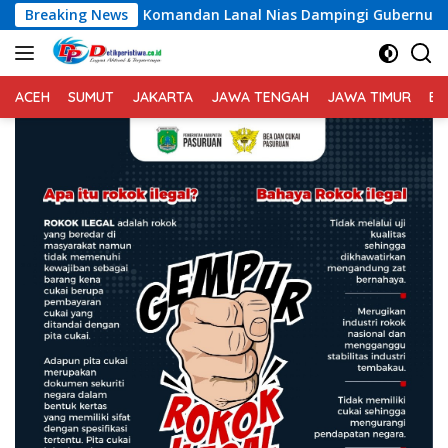
Langsung
ndan Lanal Nias Dampingi Gubernur Sumut Bobby Nasution Tin
Breaking News
ke
konten
ACEH
SUMUT
JAKARTA
JAWA TENGAH
JAWA TIMUR
BA