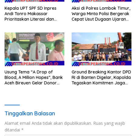
Kepala UPT SPF SD Inpres
Aksi di Polres Lombok Timur,
Andi Tonro Makassar
Warga Minta Polisi Bergerak
Prioritaskan Literasi dan
Cepat Usut Dugaan Ujaran
Pembenahan Fasilitas
Kebencian terhadap Bupati
Sekolah
Usung Tema “A Drop of
Ground Breaking Kantor DPD
Blood, A Million Hopes”, Bank
RI di Banten Digelar, Kapolda
Aceh Bireuen Gelar Donor
Tegaskan Komitmen Jaga
Darah dan Skrining
Kondusivitas Proyek
Kesehatan Gratis
Tinggalkan Balasan
Alamat email Anda tidak akan dipublikasikan.
Ruas yang wajib
ditandai
*