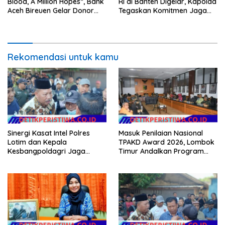
Blood, A Million Hopes”, Bank
RI di Banten Digelar, Kapolda
Aceh Bireuen Gelar Donor
Tegaskan Komitmen Jaga
Darah dan Skrining
Kondusivitas Proyek
Kesehatan Gratis
Rekomendasi untuk kamu
Sinergi Kasat Intel Polres
Masuk Penilaian Nasional
Lotim dan Kepala
TPAKD Award 2026, Lombok
Kesbangpoldagri Jaga
Timur Andalkan Program
Kondusivitas Aksi Damai
Inklusi Keuangan untuk
Masyarakat
Dongkrak Kesejahteraan
Warga