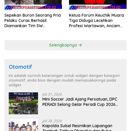
Sepekan Buron Seorang Pria
Ketua Forum Keuchik Muara
Pelaku Curas Berhasil
Tiga Diduga Lecehkan
Diamankan Tim SW
Profesi Wartawan, Ancam
Satreskrim Polres OKU Timur
Kebebasan Pers
Selengkapnya
Otomotif
Ini adalah contoh keterangan untuk widget dengan kategori
otomotif, anda bisa dengan mudah memasukkannya pada
widget.
Juli 31, 2026
Mini Soccer Jadi Ajang Persatuan, DPC
PERADI Selong Gelar Peradi Cup 2026
Sambut Hari Kemerdekaan
Juli 28, 2026
Kapolda Sulsel Resmikan Lapangan
Tembak Tathya Dharaka dan Buka