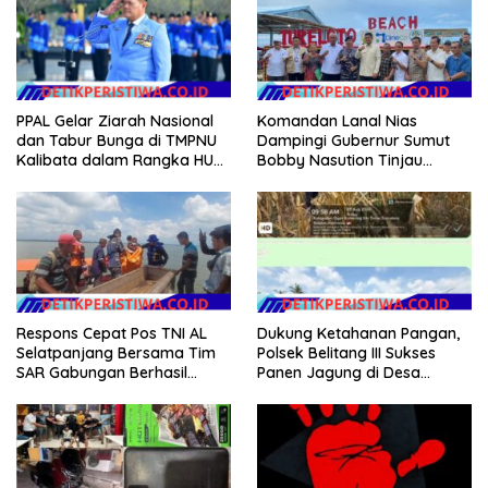
Komandan Lanal Nias
PPAL Gelar Ziarah Nasional
Dampingi Gubernur Sumut
dan Tabur Bunga di TMPNU
Bobby Nasution Tinjau
Kalibata dalam Rangka HUT
Fasilitas Kesehatan dan
Ke-40 PPAL
Budidaya Rumput Laut di
Nias Utara
Respons Cepat Pos TNI AL
Dukung Ketahanan Pangan,
Selatpanjang Bersama Tim
Polsek Belitang III Sukses
SAR Gabungan Berhasil
Panen Jagung di Desa
Temukan Korban Terakhir
Karang Jadi
Kapal Karam di Perairan
Mengkikip Kepulauan Meranti