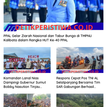
PPAL Gelar Ziarah Nasional dan Tabur Bunga di TMPNU
Kalibata dalam Rangka HUT Ke-40 PPAL
Komandan Lanal Nias
Respons Cepat Pos TNI AL
Dampingi Gubernur Sumut
Selatpanjang Bersama Tim
Bobby Nasution Tinjau
SAR Gabungan Berhasil
Fasilitas Kesehatan dan
Temukan Korban Terakhir
Budidaya Rumput Laut di
Kapal Karam di Perairan
Nias Utara
Mengkikip Kepulauan Meranti