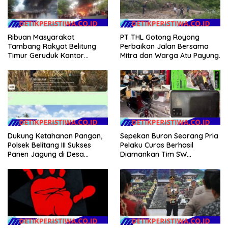
Ribuan Masyarakat
PT THL Gotong Royong
Tambang Rakyat Belitung
Perbaikan Jalan Bersama
Timur Geruduk Kantor
Mitra dan Warga Atu Payung.
PT.Timah Beltim Spontan
Membakarnya
Dukung Ketahanan Pangan,
Sepekan Buron Seorang Pria
Polsek Belitang III Sukses
Pelaku Curas Berhasil
Panen Jagung di Desa
Diamankan Tim SW
Karang Jadi
Satreskrim Polres OKU Timur