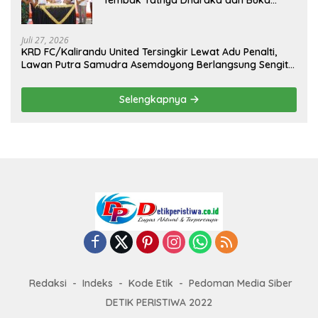
Kejuaraan Menembak Bupati Sidrap Cup
II Tahun 2026
Juli 27, 2026
KRD FC/Kalirandu United Tersingkir Lewat Adu Penalti,
Lawan Putra Samudra Asemdoyong Berlangsung Sengit
namun Tetap Kondusif
Selengkapnya
Redaksi
Indeks
Kode Etik
Pedoman Media Siber
DETIK PERISTIWA 2022