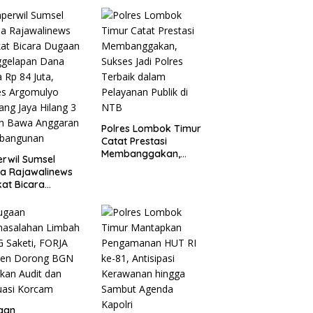
Polres Lombok Timur
Catat Prestasi
Membanggakan,
rwil Sumsel
Sukses Jadi Polres
a Rajawalinews
Terbaik dalam
at Bicara
Pelayanan Publik di
aan Penggelapan
NTB
a Desa Rp 84
, Kades
mulyo Belitang
 Hilang 3 Bulan
a Anggaran
bangunan
aan