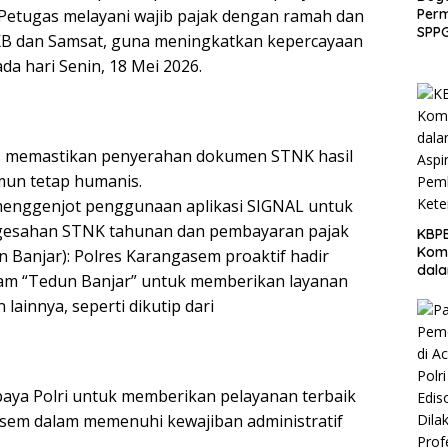
Per
 Petugas melayani wajib pajak dengan ramah dan
SPPG
PKB dan Samsat, guna meningkatkan kepercayaan
Ban
da hari Senin, 18 Mei 2026.
Laku
Eval
s memastikan penyerahan dokumen STNK hasil
mun tetap humanis.
s menggenjot penggunaan aplikasi SIGNAL untuk
esahan STNK tahunan dan pembayaran pajak
KBPB
Komi
n Banjar): Polres Karangasem proaktif hadir
dal
ram “Tedun Banjar” untuk memberikan layanan
Aspi
ainnya, seperti dikutip dari
Pem
Ket
paya Polri untuk memberikan pelayanan terbaik
em dalam memenuhi kewajiban administratif