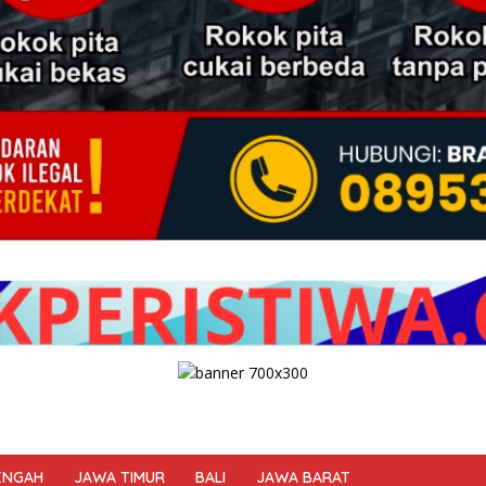
ENGAH
JAWA TIMUR
BALI
JAWA BARAT