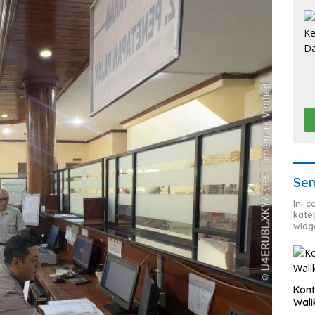
Sem
Ini 
kate
widg
Kont
Wali