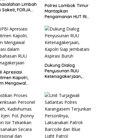
masalahan Limbah
Polres Lombok Timur
 Saketi, FORJA
Mantapkan
ten Dorong BGN
Pengamanan HUT RI
kan Audit dan
ke-81, Antisipasi
uasi Korcam
Kerawanan hingga
Sambut Agenda
Kapolri
Dukung Dialog
Penyusunan RUU
I Apresiasi
Ketenagakerjaan,
tmen Kapolri,
Kapolri Siap
am Mengawal
Jembatani Aspirasi
rasi dalam
Buruh
bahasan RUU
enagakerjaan