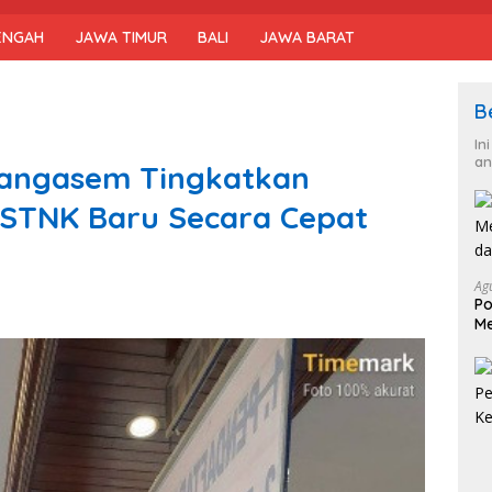
ENGAH
JAWA TIMUR
BALI
JAWA BARAT
B
In
an
arangasem Tingkatkan
 STNK Baru Secara Cepat
Ag
Po
Me
da