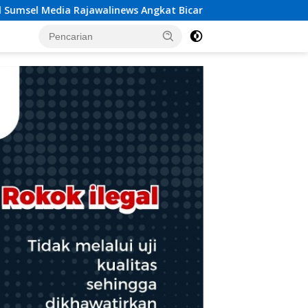
icara Dugaan Penggelapan Dana Desa Rp 84 Juta, Kades Argom