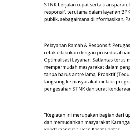
STNK berjalan cepat serta transparan.
responsif, terutama dalam layanan B
publik, sebagaimana diinformasikan. Pa
Pelayanan Ramah & Responsif: Petuga
cetak dilakukan dengan prosedural na
Optimalisasi Layanan: Satlantas teru
mempermudah masyarakat dalam peng
tanpa harus antre lama, Proaktif (Tedu
langsung ke masyarakat melalui prog
pengesahan STNK dan surat kendaraan l
“Kegiatan ini merupakan bagian dari u
dan memudahkan masyarakat Karangas
kendaraannya “ Ucap Kasat Lantas.