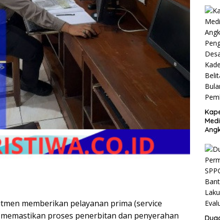
Kape
Medi
Angk
Dug
Dan
Juta
Argo
Jaya
Baw
Pem
itmen memberikan pelayanan prima (service
n memastikan proses penerbitan dan penyerahan
Dug