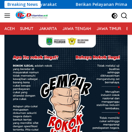
Langsung
t
Breaking News
Berikan Pelayanan Prima kepada Masyarakat, Sat L
ke
konten
ACEH
SUMUT
JAKARTA
JAWA TENGAH
JAWA TIMUR
BA