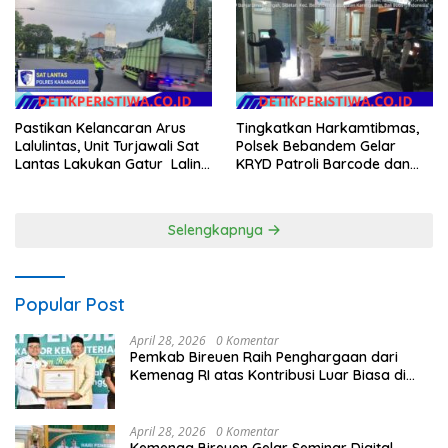
Tilang Manual
Pastikan Kelancaran Arus
Tingkatkan Harkamtibmas,
Lalulintas, Unit Turjawali Sat
Polsek Bebandem Gelar
Lantas Lakukan Gatur Lalin
KRYD Patroli Barcode dan
di Pos 3 Patung Salak Jasri
Pengawasan Objek Vital
Selengkapnya
Popular Post
April 28, 2026
0 Komentar
Pemkab Bireuen Raih Penghargaan dari
Kemenag RI atas Kontribusi Luar Biasa di
Sektor Keagamaan dan Pendidikan
April 28, 2026
0 Komentar
Kemenag Bireuen Gelar Seminar Digital