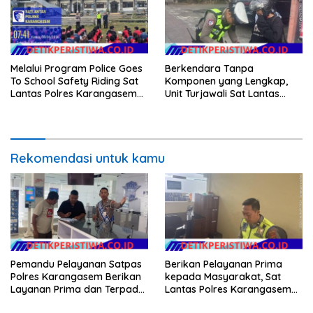
Melalui Program Police Goes
Berkendara Tanpa
To School Safety Riding Sat
Komponen yang Lengkap,
Lantas Polres Karangasem
Unit Turjawali Sat Lantas
Sosialisasikan Etika
Polres Karangasem Berikan
Berkendara kepada Siswa
Tilang Manual
Siswi SMP N 6 Abang
Rekomendasi untuk kamu
Pemandu Pelayanan Satpas
Berikan Pelayanan Prima
Polres Karangasem Berikan
kepada Masyarakat, Sat
Layanan Prima dan Terpadu
Lantas Polres Karangasem
kepada Masyarakat
Komit Berikan Kemudahan