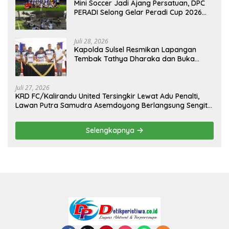
Mini Soccer Jadi Ajang Persatuan, DPC
PERADI Selong Gelar Peradi Cup 2026
Sambut Hari Kemerdekaan
Juli 28, 2026
Kapolda Sulsel Resmikan Lapangan
Tembak Tathya Dharaka dan Buka
Kejuaraan Menembak Bupati Sidrap Cup
II Tahun 2026
Juli 27, 2026
KRD FC/Kalirandu United Tersingkir Lewat Adu Penalti,
Lawan Putra Samudra Asemdoyong Berlangsung Sengit
namun Tetap Kondusif
Selengkapnya