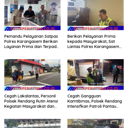
Pemandu Pelayanan Satpas
Berikan Pelayanan Prima
Polres Karangasem Berikan
kepada Masyarakat, Sat
Layanan Prima dan Terpadu
Lantas Polres Karangasem
kepada Masyarakat
Komit Berikan Kemudahan
Kepengurusan BPKB
Cegah Lakalantas, Personil
Cegah Gangguan
Polsek Rendang Rutin Atensi
Kamtibmas, Polsek Rendang
Kegiatan Masyarakat dan
Intensifkan Patroli Pantau
Bantu Sebrangkan Siswa
Situasi Wilkumnya
Siswi Sekolah