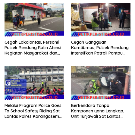
Kepengurusan BPKB
Cegah Lakalantas, Personil
Cegah Gangguan
Polsek Rendang Rutin Atensi
Kamtibmas, Polsek Rendang
Kegiatan Masyarakat dan
Intensifkan Patroli Pantau
Bantu Sebrangkan Siswa
Situasi Wilkumnya
Siswi Sekolah
Melalui Program Police Goes
Berkendara Tanpa
To School Safety Riding Sat
Komponen yang Lengkap,
Lantas Polres Karangasem
Unit Turjawali Sat Lantas
Sosialisasikan Etika
Polres Karangasem Berikan
Berkendara kepada Siswa
Tilang Manual
Siswi SMP N 6 Abang