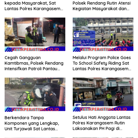
kepada Masyarakat, Sat
Polsek Rendang Rutin Atensi
Lantas Polres Karangasem
Kegiatan Masyarakat dan
Komit Berikan Kemudahan
Bantu Sebrangkan Siswa
Kepengurusan BPKB
Siswi Sekolah
Cegah Gangguan
Melalui Program Police Goes
Kamtibmas, Polsek Rendang
To School Safety Riding Sat
Intensifkan Patroli Pantau
Lantas Polres Karangasem
Situasi Wilkumnya
Sosialisasikan Etika
Berkendara kepada Siswa
Siswi SMP N 6 Abang
Setulus Hati Anggota Lantas
Berkendara Tanpa
Polres Karangasem Rutin
Komponen yang Lengkap,
Laksanakan PH Pagi di
Unit Turjawali Sat Lantas
Depan MAN Amlapura
Polres Karangasem Berikan