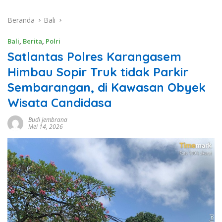
Beranda
Bali
Bali
,
Berita
,
Polri
Satlantas Polres Karangasem
Himbau Sopir Truk tidak Parkir
Sembarangan, di Kawasan Obyek
Wisata Candidasa
Budi Jembrana
Mei 14, 2026