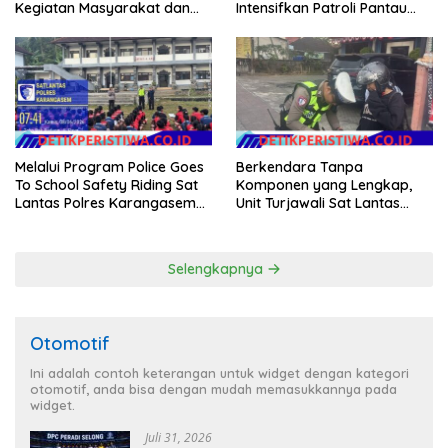
Kegiatan Masyarakat dan
Intensifkan Patroli Pantau
Bantu Sebrangkan Siswa
Situasi Wilkumnya
Siswi Sekolah
Melalui Program Police Goes
Berkendara Tanpa
To School Safety Riding Sat
Komponen yang Lengkap,
Lantas Polres Karangasem
Unit Turjawali Sat Lantas
Sosialisasikan Etika
Polres Karangasem Berikan
Berkendara kepada Siswa
Tilang Manual
Siswi SMP N 6 Abang
Selengkapnya
Otomotif
Ini adalah contoh keterangan untuk widget dengan kategori
otomotif, anda bisa dengan mudah memasukkannya pada
widget.
Juli 31, 2026