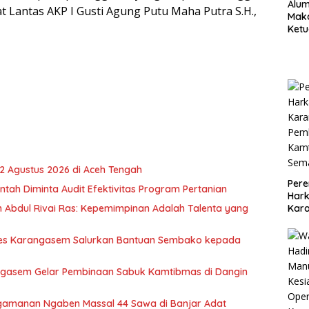
Alu
sat Lantas AKP I Gusti Agung Putu Maha Putra S.H.,
Maka
Ketu
Voti
Opsi
22 Agustus 2026 di Aceh Tengah
Pere
tah Diminta Audit Efektivitas Program Pertanian
Hark
n Abdul Rivai Ras: Kepemimpinan Adalah Talenta yang
Kar
Pem
Kamt
res Karangasem Salurkan Bantuan Sembako kepada
Sema
angasem Gelar Pembinaan Sabuk Kamtibmas di Dangin
engamanan Ngaben Massal 44 Sawa di Banjar Adat