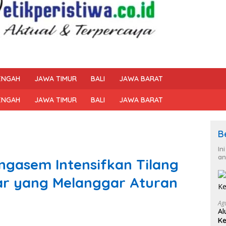
ENGAH
JAWA TIMUR
BALI
JAWA BARAT
ENGAH
JAWA TIMUR
BALI
JAWA BARAT
B
In
an
angasem Intensifkan Tilang
ar yang Melanggar Aturan
Ag
Al
Ke