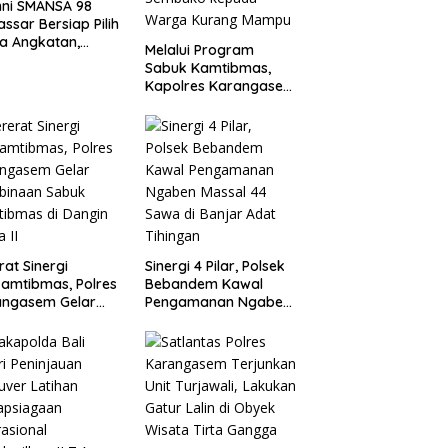
mni SMANSA 98
ssar Bersiap Pilih
a Angkatan,
Melalui Program
ng Online Jadi
Sabuk Kamtibmas,
Kapolres Karangasem
Salurkan Bantuan
Sembako kepada
Warga Kurang
Mampu
rat Sinergi
Sinergi 4 Pilar, Polsek
amtibmas, Polres
Bebandem Kawal
angasem Gelar
Pengamanan Ngaben
binaan Sabuk
Massal 44 Sawa di
ibmas di Dangin
Banjar Adat Tihingan
 II