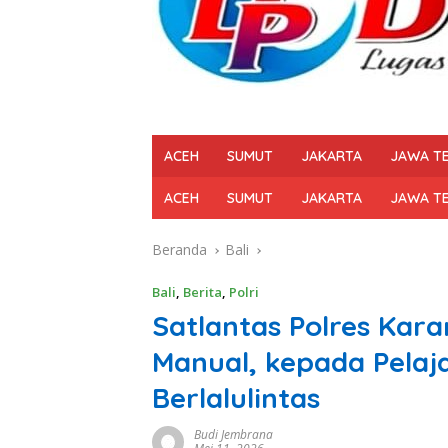
ACEH
SUMUT
JAKARTA
JAWA T
ACEH
SUMUT
JAKARTA
JAWA T
Beranda
Bali
Bali
,
Berita
,
Polri
Satlantas Polres Kar
Manual, kepada Pelaj
Berlalulintas
Budi Jembrana