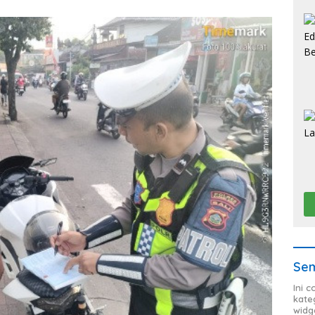
Sem
Ini 
kate
widg