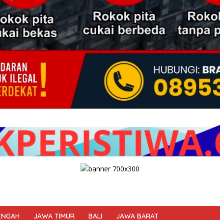
ENGAH
JAWA TIMUR
BALI
JAWA BARAT