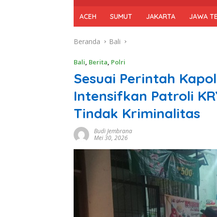
ACEH
SUMUT
JAKARTA
JAWA T
Beranda
Bali
Bali
,
Berita
,
Polri
Sesuai Perintah Kapo
Intensifkan Patroli K
Tindak Kriminalitas
Budi Jembrana
Mei 30, 2026