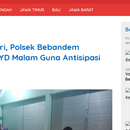
ENGAH
JAWA TIMUR
BALI
JAWA BARAT
B
In
an
lri, Polsek Bebandem
RYD Malam Guna Antisipasi
Ag
Vo
Be