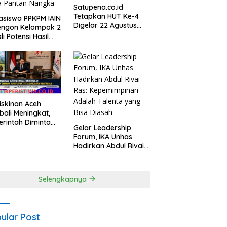
Satupena.co.id
Tetapkan HUT Ke-4
siswa PPKPM IAIN
Digelar 22 Agustus
engon Kelompok 2
2026 di Aceh Tengah
li Potensi Hasil
 Desa Pantan
gka
skinan Aceh
ali Meningkat,
rintah Diminta
Gelar Leadership
t Efektivitas
Forum, IKA Unhas
ram Pertanian
Hadirkan Abdul Rivai
Ras: Kepemimpinan
Adalah Talenta yang
Bisa Diasah
Selengkapnya
ular Post