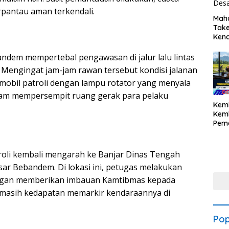
erpantau aman terkendali.
Maha
Tak
Kena
Bumi
Nan
andem mempertebal pengawasan di jalur lalu lintas
 Mengingat jam-jam rawan tersebut kondisi jalanan
mobil patroli dengan lampu rotator yang menyala
alam mempersempit ruang gerak para pelaku
Kemi
Kemb
Peme
Audi
Prog
atroli kembali mengarah ke Banjar Dinas Tengah
sar Bebandem. Di lokasi ini, petugas melakukan
engan memberikan imbauan Kamtibmas kepada
 masih kedapatan memarkir kendaraannya di
Pop