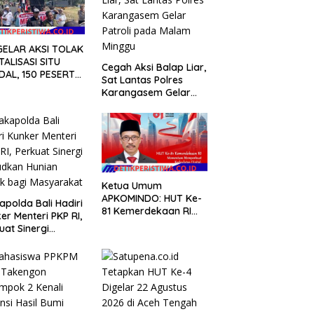
GELAR AKSI TOLAK
TALISASI SITU
Cegah Aksi Balap Liar,
DAL, 150 PESERTA
Sat Lantas Polres
UKAN EVALUASI
Karangasem Gelar
 Rp9,49 MILIAR
Patroli pada Malam
Minggu
Ketua Umum
APKOMINDO: HUT Ke-
polda Bali Hadiri
81 Kemerdekaan RI
er Menteri PKP RI,
Momentum
uat Sinergi
Memperkuat
udkan Hunian
Kedaulatan Digital,
k bagi
Inovasi Teknologi, dan
yarakat
Kepastian Hukum
Menuju Indonesia
Emas 2045