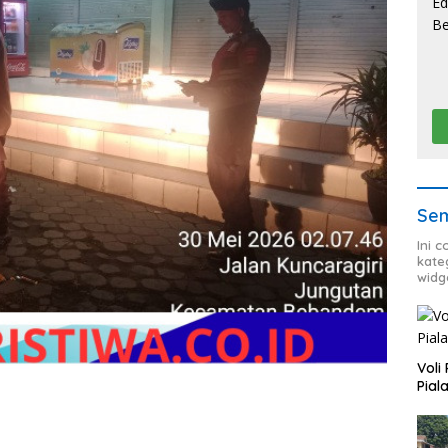
Sem
Ini 
kate
widg
Voli
Pial