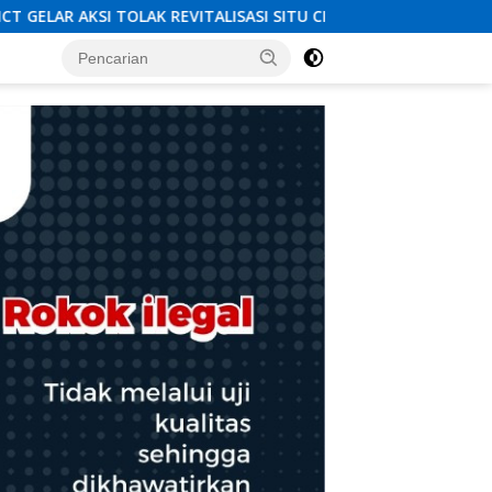
SI SITU CIKEDAL, 150 PESERTA SERUKAN EVALUASI APBD Rp9,49 MI