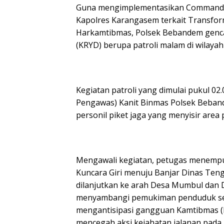
​Guna mengimplementasikan Commander
Kapolres Karangasem terkait Transfo
Harkamtibmas, Polsek Bebandem genca
(KRYD) berupa patroli malam di wilayah
​Kegiatan patroli yang dimulai pukul 02
Pengawas) Kanit Binmas Polsek Beban
personil piket jaga yang menyisir area
​Mengawali kegiatan, petugas menemp
Kuncara Giri menuju Banjar Dinas Ten
dilanjutkan ke arah Desa Mumbul dan D
menyambangi pemukiman penduduk serta
mengantisipasi gangguan Kamtibmas (
mencegah aksi kejahatan jalanan pada 