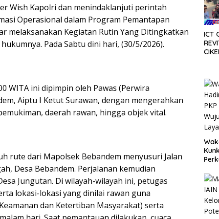
 Wish Kapolri dan menindaklanjuti perintah
rmasi Operasional dalam Program Pemantapan
r melaksanakan Kegiatan Rutin Yang Ditingkatkan
ICT 
 hukumnya. Pada Sabtu dini hari, (30/5/2026).
REVI
CIKE
SER
APBD
.00 WITA ini dipimpin oleh Pawas (Perwira
dem, Aiptu I Ketut Surawan, dengan mengerahkan
 pemukiman, daerah rawan, hingga objek vital.
Waka
Kunk
uh rute dari Mapolsek Bebandem menyusuri Jalan
Perk
gah, Desa Bebandem. Perjalanan kemudian
Wuj
Laya
esa Jungutan. Di wilayah-wilayah ini, petugas
Mas
 lokasi-lokasi yang dinilai rawan guna
Keamanan dan Ketertiban Masyarakat) serta
malam hari. Saat pemantauan dilakukan, cuaca