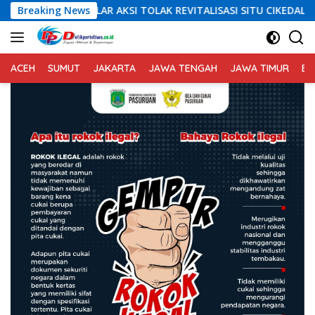
Langsung
 AKSI TOLAK REVITALISASI SITU CIKEDAL, 150 PESERTA SERUKAN E
Breaking News
ke
konten
ACEH
SUMUT
JAKARTA
JAWA TENGAH
JAWA TIMUR
BA