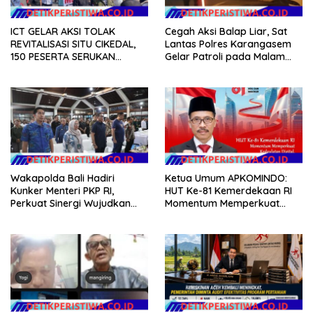
ICT GELAR AKSI TOLAK
Cegah Aksi Balap Liar, Sat
REVITALISASI SITU CIKEDAL,
Lantas Polres Karangasem
150 PESERTA SERUKAN
Gelar Patroli pada Malam
EVALUASI APBD Rp9,49 MILIAR
Minggu
Wakapolda Bali Hadiri
Ketua Umum APKOMINDO:
Kunker Menteri PKP RI,
HUT Ke-81 Kemerdekaan RI
Perkuat Sinergi Wujudkan
Momentum Memperkuat
Hunian Layak bagi
Kedaulatan Digital, Inovasi
Masyarakat
Teknologi, dan Kepastian
Hukum Menuju Indonesia
Emas 2045