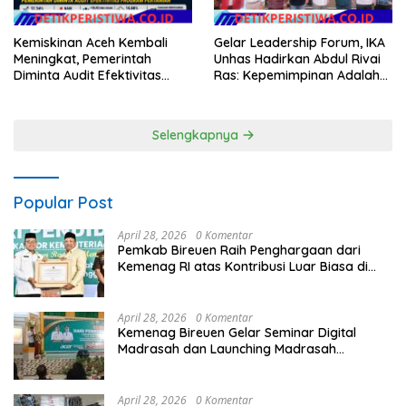
Gelar Leadership Forum, IKA
Kemiskinan Aceh Kembali
Unhas Hadirkan Abdul Rivai
Meningkat, Pemerintah
Ras: Kepemimpinan Adalah
Diminta Audit Efektivitas
Talenta yang Bisa Diasah
Program Pertanian
Selengkapnya
Popular Post
April 28, 2026
0 Komentar
Pemkab Bireuen Raih Penghargaan dari
Kemenag RI atas Kontribusi Luar Biasa di
Sektor Keagamaan dan Pendidikan
April 28, 2026
0 Komentar
Kemenag Bireuen Gelar Seminar Digital
Madrasah dan Launching Madrasah
Unggulan Peringati Hardiknas 2026
April 28, 2026
0 Komentar