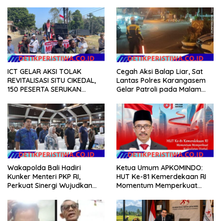
ICT GELAR AKSI TOLAK
Cegah Aksi Balap Liar, Sat
REVITALISASI SITU CIKEDAL,
Lantas Polres Karangasem
150 PESERTA SERUKAN
Gelar Patroli pada Malam
EVALUASI APBD Rp9,49 MILIAR
Minggu
Wakapolda Bali Hadiri
Ketua Umum APKOMINDO:
Kunker Menteri PKP RI,
HUT Ke-81 Kemerdekaan RI
Perkuat Sinergi Wujudkan
Momentum Memperkuat
Hunian Layak bagi
Kedaulatan Digital, Inovasi
Masyarakat
Teknologi, dan Kepastian
Hukum Menuju Indonesia
Emas 2045