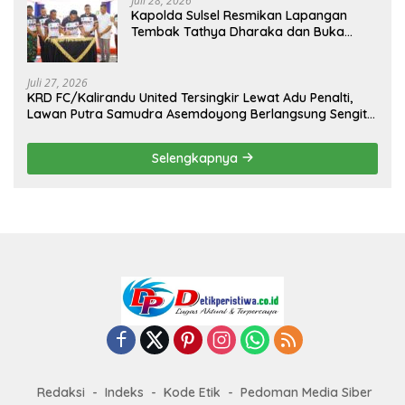
Juli 28, 2026
Kapolda Sulsel Resmikan Lapangan
Tembak Tathya Dharaka dan Buka
Kejuaraan Menembak Bupati Sidrap Cup
II Tahun 2026
Juli 27, 2026
KRD FC/Kalirandu United Tersingkir Lewat Adu Penalti,
Lawan Putra Samudra Asemdoyong Berlangsung Sengit
namun Tetap Kondusif
Selengkapnya
Redaksi
Indeks
Kode Etik
Pedoman Media Siber