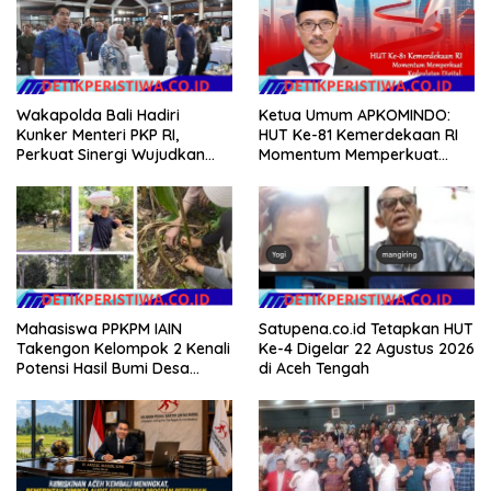
Wakapolda Bali Hadiri
Ketua Umum APKOMINDO:
Kunker Menteri PKP RI,
HUT Ke-81 Kemerdekaan RI
Perkuat Sinergi Wujudkan
Momentum Memperkuat
Hunian Layak bagi
Kedaulatan Digital, Inovasi
Masyarakat
Teknologi, dan Kepastian
Hukum Menuju Indonesia
Emas 2045
Mahasiswa PPKPM IAIN
Satupena.co.id Tetapkan HUT
Takengon Kelompok 2 Kenali
Ke-4 Digelar 22 Agustus 2026
Potensi Hasil Bumi Desa
di Aceh Tengah
Pantan Nangka