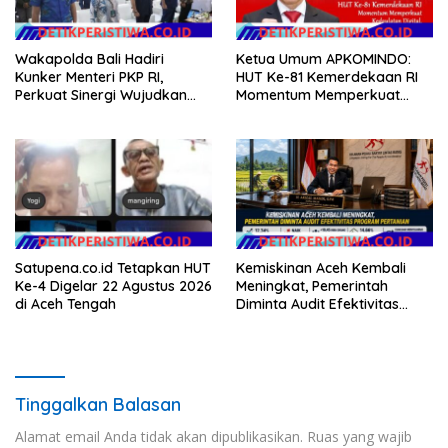
Wakapolda Bali Hadiri
Ketua Umum APKOMINDO:
Kunker Menteri PKP RI,
HUT Ke-81 Kemerdekaan RI
Perkuat Sinergi Wujudkan
Momentum Memperkuat
Hunian Layak bagi
Kedaulatan Digital, Inovasi
Masyarakat
Teknologi, dan Kepastian
Hukum Menuju Indonesia
Emas 2045
Satupena.co.id Tetapkan HUT
Kemiskinan Aceh Kembali
Ke-4 Digelar 22 Agustus 2026
Meningkat, Pemerintah
di Aceh Tengah
Diminta Audit Efektivitas
Program Pertanian
Tinggalkan Balasan
Alamat email Anda tidak akan dipublikasikan.
Ruas yang wajib