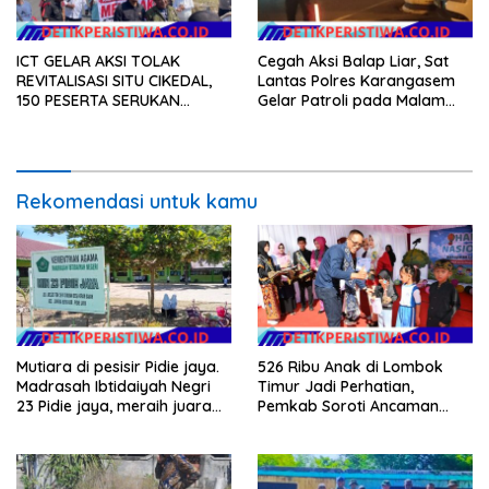
ICT GELAR AKSI TOLAK
Cegah Aksi Balap Liar, Sat
REVITALISASI SITU CIKEDAL,
Lantas Polres Karangasem
150 PESERTA SERUKAN
Gelar Patroli pada Malam
EVALUASI APBD Rp9,49 MILIAR
Minggu
Rekomendasi untuk kamu
Mutiara di pesisir Pidie jaya.
526 Ribu Anak di Lombok
Madrasah Ibtidaiyah Negri
Timur Jadi Perhatian,
23 Pidie jaya, meraih juara
Pemkab Soroti Ancaman
tingkat propinsi dan nasional
Kekerasan hingga
Pernikahan Dini