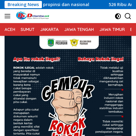
Langsung
pinsi dan nasional
Breaking News
526 Ribu Anak di Lombok Timur Jadi 
ke
konten
ACEH
SUMUT
JAKARTA
JAWA TENGAH
JAWA TIMUR
BA