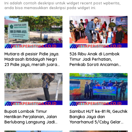
Ini adalah contoh deskripsi untuk widget recent post wpberita,
anda bisa memasukkan deskripsi pada widget ini.
Mutiara di pesisir Pidie jaya.
526 Ribu Anak di Lombok
Madrasah Ibtidaiyah Negri
Timur Jadi Perhatian,
23 Pidie jaya, meraih juara
Pemkab Soroti Ancaman
tingkat propinsi dan nasional
Kekerasan hingga
Pernikahan Dini
Bupati Lombok Timur
Sambut HUT ke-81 RI, Geuchik
Hentikan Perjalanan, Jalan
Bangka Jaya dan
Berlubang Langsung Jadi
Yonarhanud 5/Csby Gelar
Perhatian
Gotong Royong dalam