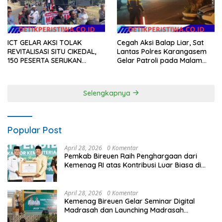
ICT GELAR AKSI TOLAK
Cegah Aksi Balap Liar, Sat
REVITALISASI SITU CIKEDAL,
Lantas Polres Karangasem
150 PESERTA SERUKAN
Gelar Patroli pada Malam
EVALUASI APBD Rp9,49 MILIAR
Minggu
Selengkapnya
Popular Post
April 28, 2026
0 Komentar
Pemkab Bireuen Raih Penghargaan dari
Kemenag RI atas Kontribusi Luar Biasa di
Sektor Keagamaan dan Pendidikan
April 28, 2026
0 Komentar
Kemenag Bireuen Gelar Seminar Digital
Madrasah dan Launching Madrasah
Unggulan Peringati Hardiknas 2026