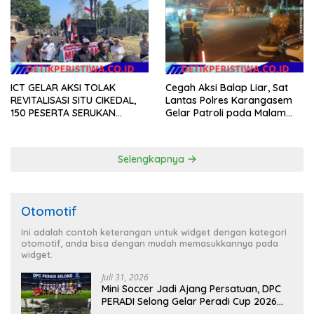
Gerakan Indonesia Asri
ICT GELAR AKSI TOLAK
Cegah Aksi Balap Liar, Sat
REVITALISASI SITU CIKEDAL,
Lantas Polres Karangasem
150 PESERTA SERUKAN
Gelar Patroli pada Malam
EVALUASI APBD Rp9,49 MILIAR
Minggu
Selengkapnya
Otomotif
Ini adalah contoh keterangan untuk widget dengan kategori
otomotif, anda bisa dengan mudah memasukkannya pada
widget.
Juli 31, 2026
Mini Soccer Jadi Ajang Persatuan, DPC
PERADI Selong Gelar Peradi Cup 2026
Sambut Hari Kemerdekaan