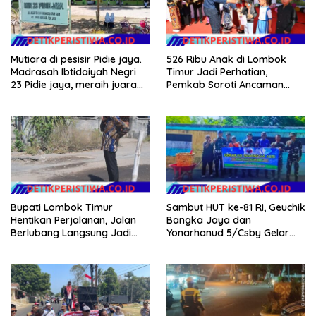
Mutiara di pesisir Pidie jaya.
526 Ribu Anak di Lombok
Madrasah Ibtidaiyah Negri
Timur Jadi Perhatian,
23 Pidie jaya, meraih juara
Pemkab Soroti Ancaman
tingkat propinsi dan nasional
Kekerasan hingga
Pernikahan Dini
Bupati Lombok Timur
Sambut HUT ke-81 RI, Geuchik
Hentikan Perjalanan, Jalan
Bangka Jaya dan
Berlubang Langsung Jadi
Yonarhanud 5/Csby Gelar
Perhatian
Gotong Royong dalam
Gerakan Indonesia Asri