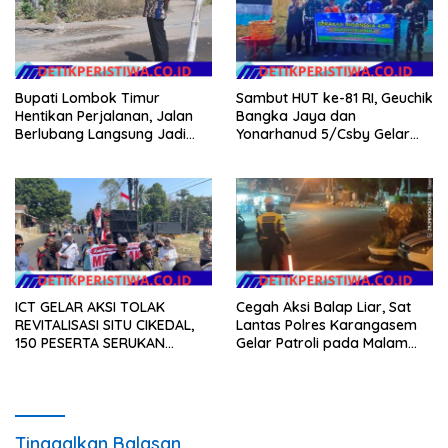
Bupati Lombok Timur
Sambut HUT ke-81 RI, Geuchik
Hentikan Perjalanan, Jalan
Bangka Jaya dan
Berlubang Langsung Jadi
Yonarhanud 5/Csby Gelar
Perhatian
Gotong Royong dalam
Gerakan Indonesia Asri
ICT GELAR AKSI TOLAK
Cegah Aksi Balap Liar, Sat
REVITALISASI SITU CIKEDAL,
Lantas Polres Karangasem
150 PESERTA SERUKAN
Gelar Patroli pada Malam
EVALUASI APBD Rp9,49 MILIAR
Minggu
Tinggalkan Balasan