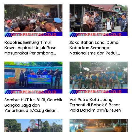
Kekerasan hingga
Perhatian
Pernikahan Dini
Kapolres Belitung Timur
Saka Bahari Lanal Dumai
Kawal Aspirasi Unjuk Rasa
Kobarkan Semangat
Masyarakat Penambang
Nasionalisme dan Peduli
Timah di lokasi Halaman
Pesisir di Kampung Nelayan
Kantor Operasional PT.Timah
Kecamatan Gantung.
Voli Putra Kota Juang
Sambut HUT ke-81 RI, Geuchik
Terhenti di Babak 8 Besar
Bangka Jaya dan
Piala Dandim 0111/Bireuen
Yonarhanud 5/Csby Gelar
Gotong Royong dalam
Gerakan Indonesia Asri