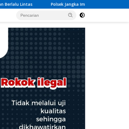
gka Imbau Masyarakat Gunakan Layanan 110 Jika Ada Ganggu