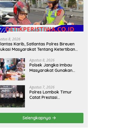
ustus 8, 2026
lantas Karib, Satlantas Polres Bireuen
ukasi Masyarakat Tentang Ketertiban
rlalu Lintas
Agustus 8, 2026
Polsek Jangka Imbau
Masyarakat Gunakan
Layanan 110 Jika Ada
Gangguan Keamanan
Agustus 7, 2026
Polres Lombok Timur
Catat Prestasi
Membanggakan, Sukses
Jadi Polres Terbaik dalam
Pelayanan Publik di NTB
Selengkapnya