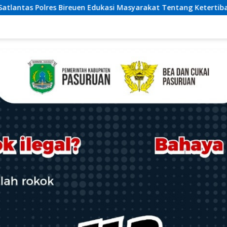
syarakat Tentang Ketertiban Berlalu Lintas
Polsek Jan