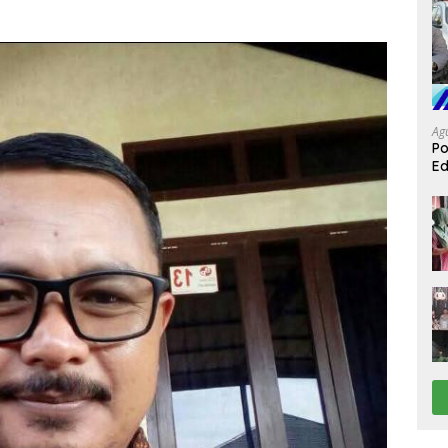
Ag
Po
Ed
Be