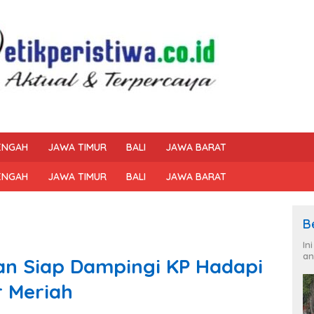
ENGAH
JAWA TIMUR
BALI
JAWA BARAT
ENGAH
JAWA TIMUR
BALI
JAWA BARAT
B
In
an
kan Siap Dampingi KP Hadapi
r Meriah