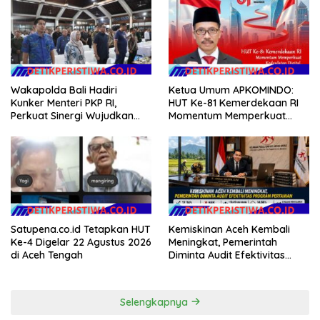
Wakapolda Bali Hadiri
Ketua Umum APKOMINDO:
Kunker Menteri PKP RI,
HUT Ke-81 Kemerdekaan RI
Perkuat Sinergi Wujudkan
Momentum Memperkuat
Hunian Layak bagi
Kedaulatan Digital, Inovasi
Masyarakat
Teknologi, dan Kepastian
Hukum Menuju Indonesia
Emas 2045
Satupena.co.id Tetapkan HUT
Kemiskinan Aceh Kembali
Ke-4 Digelar 22 Agustus 2026
Meningkat, Pemerintah
di Aceh Tengah
Diminta Audit Efektivitas
Program Pertanian
Selengkapnya