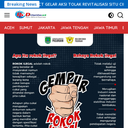
Langsung
ICT GELAR AKSI TOLAK REVITALISASI SITU CIKEDAL, 150 PESER
Breaking News
ke
konten
ACEH
SUMUT
JAKARTA
JAWA TENGAH
JAWA TIMUR
BA