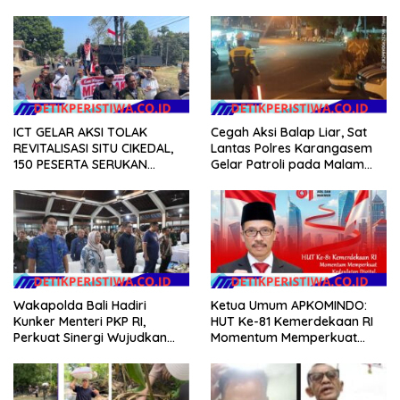
ICT GELAR AKSI TOLAK
Cegah Aksi Balap Liar, Sat
REVITALISASI SITU CIKEDAL,
Lantas Polres Karangasem
150 PESERTA SERUKAN
Gelar Patroli pada Malam
EVALUASI APBD Rp9,49 MILIAR
Minggu
Wakapolda Bali Hadiri
Ketua Umum APKOMINDO:
Kunker Menteri PKP RI,
HUT Ke-81 Kemerdekaan RI
Perkuat Sinergi Wujudkan
Momentum Memperkuat
Hunian Layak bagi
Kedaulatan Digital, Inovasi
Masyarakat
Teknologi, dan Kepastian
Hukum Menuju Indonesia