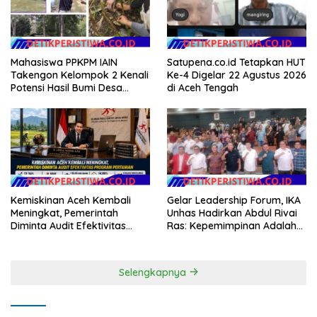
Emas 2045
Mahasiswa PPKPM IAIN
Satupena.co.id Tetapkan HUT
Takengon Kelompok 2 Kenali
Ke-4 Digelar 22 Agustus 2026
Potensi Hasil Bumi Desa
di Aceh Tengah
Pantan Nangka
Kemiskinan Aceh Kembali
Gelar Leadership Forum, IKA
Meningkat, Pemerintah
Unhas Hadirkan Abdul Rivai
Diminta Audit Efektivitas
Ras: Kepemimpinan Adalah
Program Pertanian
Talenta yang Bisa Diasah
Selengkapnya