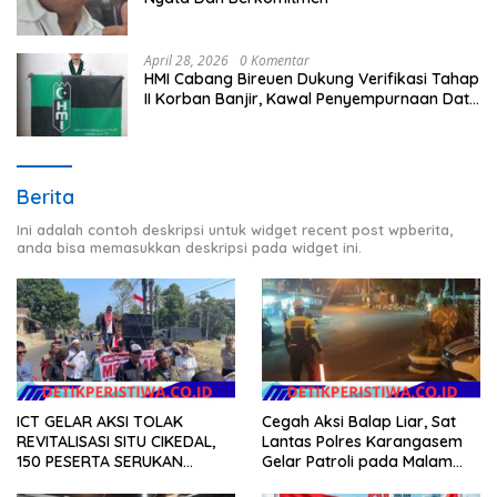
April 28, 2026
0 Komentar
HMI Cabang Bireuen Dukung Verifikasi Tahap
II Korban Banjir, Kawal Penyempurnaan Data
Berdasarkan BPBD
Berita
Ini adalah contoh deskripsi untuk widget recent post wpberita,
anda bisa memasukkan deskripsi pada widget ini.
ICT GELAR AKSI TOLAK
Cegah Aksi Balap Liar, Sat
REVITALISASI SITU CIKEDAL,
Lantas Polres Karangasem
150 PESERTA SERUKAN
Gelar Patroli pada Malam
EVALUASI APBD Rp9,49 MILIAR
Minggu