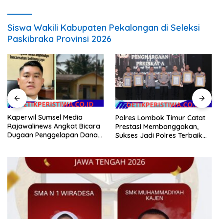
Siswa Wakili Kabupaten Pekalongan di Seleksi
Paskibraka Provinsi 2026
Kaperwil Sumsel Media
Polres Lombok Timur Catat
Rajawalinews Angkat Bicara
Prestasi Membanggakan,
Dugaan Penggelapan Dana
Sukses Jadi Polres Terbaik
Desa Rp 84 Juta, Kades
dalam Pelayanan Publik di
Argomulyo Belitang Jaya
NTB
Hilang 3 Bulan Bawa
Anggaran Pembangunan