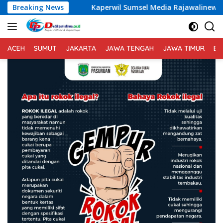
Langsung
Breaking News
Kaperwil Sumsel Media Rajawalinews Angkat Bicara D
ke
konten
ACEH
SUMUT
JAKARTA
JAWA TENGAH
JAWA TIMUR
BA