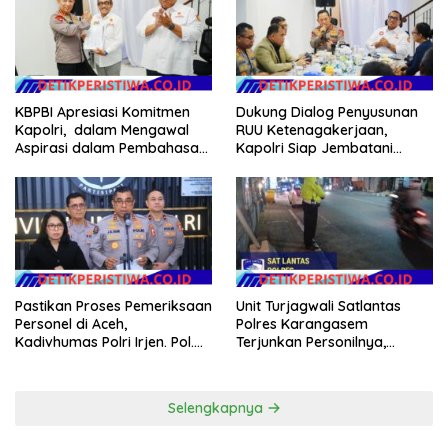
KBPBI Apresiasi Komitmen
Dukung Dialog Penyusunan
Kapolri, dalam Mengawal
RUU Ketenagakerjaan,
Aspirasi dalam Pembahasan
Kapolri Siap Jembatani
RUU Ketenagakerjaan
Aspirasi Buruh
Pastikan Proses Pemeriksaan
Unit Turjagwali Satlantas
Personel di Aceh,
Polres Karangasem
Kadivhumas Polri Irjen. Pol.
Terjunkan Personilnya,
Jhonny Edison Isir Tekankan
Laksanakan Patroli Barcode
Dilaksanakan Secara
dan Blue Light Patrol
Profesional dan Transparan
Selengkapnya