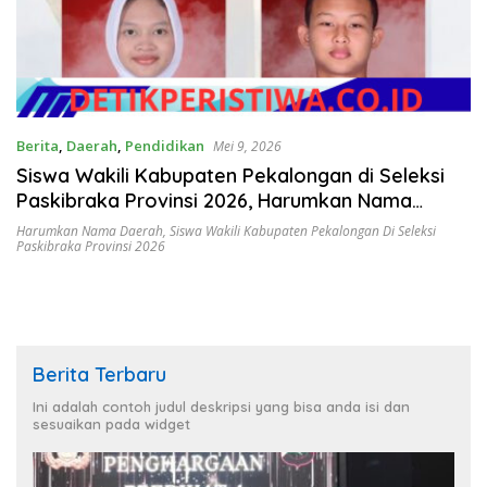
Berita
,
Daerah
,
Pendidikan
Mei 9, 2026
Siswa Wakili Kabupaten Pekalongan di Seleksi
Paskibraka Provinsi 2026, Harumkan Nama
Daerah
Harumkan Nama Daerah
,
Siswa Wakili Kabupaten Pekalongan Di Seleksi
Paskibraka Provinsi 2026
Berita Terbaru
Ini adalah contoh judul deskripsi yang bisa anda isi dan
sesuaikan pada widget