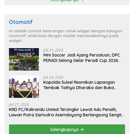
Otomotif
Ini adalah contoh keterangan untuk widget dengan kategori
otomotif, anda bisa dengan mudah memasukkannya pada
widget.
Juli 31, 2026
Mini Soccer Jadi Ajang Persatuan, DPC
PERADI Selong Gelar Peradi Cup 2026
Sambut Hari Kemerdekaan
Juli 28, 2026
Kapolda Sulsel Resmikan Lapangan
Tembak Tathya Dharaka dan Buka
Kejuaraan Menembak Bupati Sidrap Cup
II Tahun 2026
Juli 27, 2026
KRD FC/Kalirandu United Tersingkir Lewat Adu Penalti,
Lawan Putra Samudra Asemdoyong Berlangsung Sengit
namun Tetap Kondusif
Selengkapnya