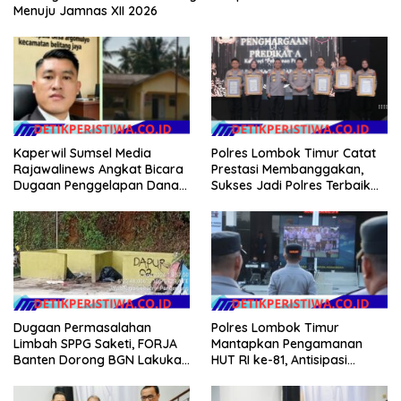
Menuju Jamnas XII 2026
Kaperwil Sumsel Media
Polres Lombok Timur Catat
Rajawalinews Angkat Bicara
Prestasi Membanggakan,
Dugaan Penggelapan Dana
Sukses Jadi Polres Terbaik
Desa Rp 84 Juta, Kades
dalam Pelayanan Publik di
Argomulyo Belitang Jaya
NTB
Hilang 3 Bulan Bawa
Anggaran Pembangunan
Dugaan Permasalahan
Polres Lombok Timur
Limbah SPPG Saketi, FORJA
Mantapkan Pengamanan
Banten Dorong BGN Lakukan
HUT RI ke-81, Antisipasi
Audit dan Evaluasi Korcam
Kerawanan hingga Sambut
Agenda Kapolri