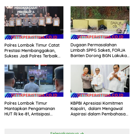
Desa Rp 84 Juta, Kades
2026
Argomulyo Belitang Jaya
Hilang 3 Bulan Bawa
Anggaran Pembangunan
Dugaan Permasalahan
Polres Lombok Timur Catat
Limbah SPPG Saketi, FORJA
Prestasi Membanggakan,
Banten Dorong BGN Lakukan
Sukses Jadi Polres Terbaik
Audit dan Evaluasi Korcam
dalam Pelayanan Publik di
NTB
Polres Lombok Timur
KBPBI Apresiasi Komitmen
Mantapkan Pengamanan
Kapolri, dalam Mengawal
HUT RI ke-81, Antisipasi
Aspirasi dalam Pembahasan
Kerawanan hingga Sambut
RUU Ketenagakerjaan
Agenda Kapolri
Selengkapnya