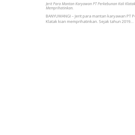
memprihatinkan.
Jerit Para Mantan Karyawan PT Perkebunan Kali Klatak
Memprihatinkan.
BANYUWANGI – Jerit para mantan karyawan PT P
Klatak kian memprihatinkan. Sejak tahun 2019…