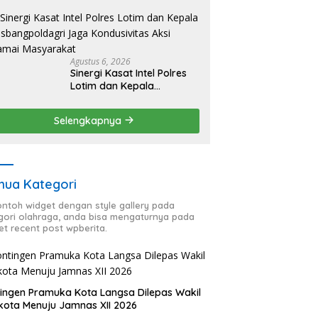
HUT RI ke-81, Antisipasi
Kerawanan hingga
Sambut Agenda Kapolri
Agustus 6, 2026
Sinergi Kasat Intel Polres
Lotim dan Kepala
Kesbangpoldagri Jaga
Kondusivitas Aksi Damai
Selengkapnya
Masyarakat
ua Kategori
contoh widget dengan style gallery pada
gori olahraga, anda bisa mengaturnya pada
et recent post wpberita.
ingen Pramuka Kota Langsa Dilepas Wakil
kota Menuju Jamnas XII 2026