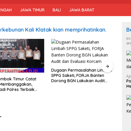
ENGAH
JAWA TIMUR
BALI
JAWA BARAT
rkebunan Kali Klatak kian memprihatinkan.
B
In
an
Dugaan Permasalahan Limbah
Polr
SPPG Saketi, FORJA Banten
Mant
Ag
ombok Timur Catat
Dorong BGN Lakukan Audit
RI ke
Po
i Membanggakan,
dan Evaluasi Korcam
hing
Me
adi Polres Terbaik
da
layanan Publik di NTB
T