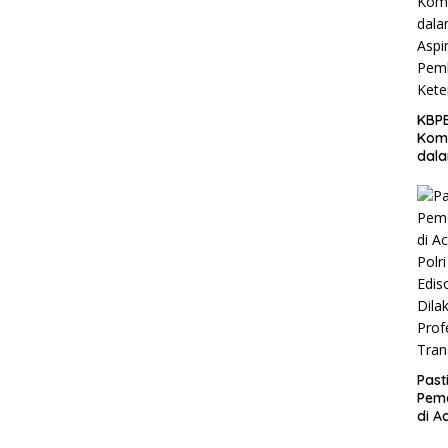
KBPB
Komi
dal
Aspi
Pem
Ket
Past
Peme
di A
Polri