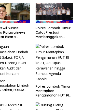
rwil Sumsel
Polres Lombok Timur
a Rajawalinews
Catat Prestasi
at Bicara
Membanggakan,
aan Penggelapan
Sukses Jadi Polres
a Desa Rp 84
Terbaik dalam
, Kades
Pelayanan Publik di
mulyo Belitang
NTB
 Hilang 3 Bulan
a Anggaran
bangunan
aan
masalahan Limbah
Polres Lombok Timur
 Saketi, FORJA
Mantapkan
ten Dorong BGN
Pengamanan HUT RI
kan Audit dan
ke-81, Antisipasi
uasi Korcam
Kerawanan hingga
Sambut Agenda