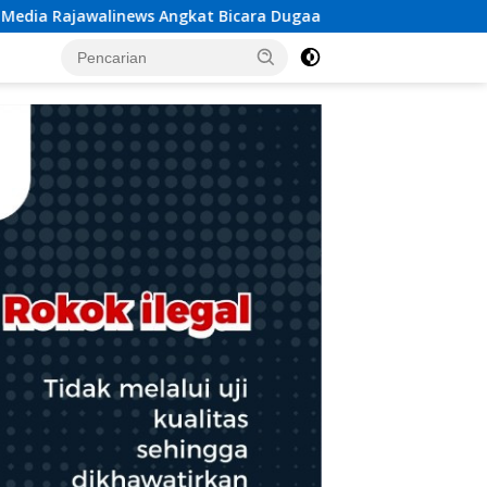
gkat Bicara Dugaan Penggelapan Dana Desa Rp 84 Juta, Kades 