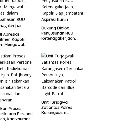
Kapolri
Dukung Dialog
Penyusunan RUU
I Apresiasi
Ketenagakerjaan,
tmen Kapolri,
Kapolri Siap
am Mengawal
Jembatani Aspirasi
rasi dalam
Buruh
bahasan RUU
enagakerjaan
Unit Turjagwali
Satlantas Polres
ikan Proses
Karangasem
riksaan Personel
Terjunkan Personilnya,
ceh, Kadivhumas
Laksanakan Patroli
 Irjen. Pol. Jhonny