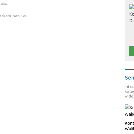
 Kian
erkebunan Kali
Sem
Ini 
kate
widg
Kont
Wali