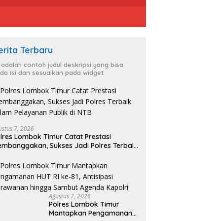
erita Terbaru
i adalah contoh judul deskripsi yang bisa
da isi dan sesuaikan pada widget
D
R
es Lombok Timur
KBPBI Apresiasi Komitmen
S
apkan Pengamanan HUT
Kapolri, dalam Mengawal
ustus 7, 2026
-81, Antisipasi Kerawanan
Aspirasi dalam Pembahasan
lres Lombok Timur Catat Prestasi
ga Sambut Agenda Kapolri
RUU Ketenagakerjaan
mbanggakan, Sukses Jadi Polres Terbaik
lam Pelayanan Publik di NTB
Agustus 7, 2026
Polres Lombok Timur
Mantapkan Pengamanan