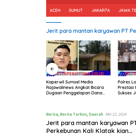
ACEH
SUMUT
JAKARTA
JAWA T
Jerit para mantan karyawan PT Pe
Pramuka Kota
Kaperwil Sumsel Media
Polres L
pas Wakil Walikota
Rajawalinews Angkat Bicara
Prestas
as XII 2026
Dugaan Penggelapan Dana
Sukses J
Desa Rp 84 Juta, Kades
dalam Pe
Argomulyo Belitang Jaya
Hilang 3 Bulan Bawa Anggaran
Berita
,
Berita Terkini
,
Daerah
Mei 23, 2026
Pembangunan
Jerit para mantan karyawan P
Perkebunan Kali Klatak kian