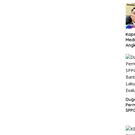
Kape
Medi
Angk
Dug
Dan
Juta
Argo
Jaya
Baw
Pem
Dug
Per
SPPG
Ban
Laku
Eval