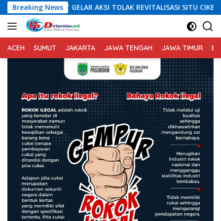
Langsung
AR AKSI TOLAK REVITALISASI SITU CIKEDAL, 150 PESERTA SERUKAN
Breaking News
ke
konten
ACEH
SUMUT
JAKARTA
JAWA TENGAH
JAWA TIMUR
BA