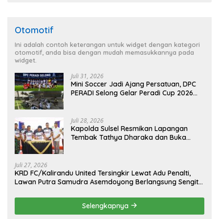
Otomotif
Ini adalah contoh keterangan untuk widget dengan kategori
otomotif, anda bisa dengan mudah memasukkannya pada
widget.
Juli 31, 2026
Mini Soccer Jadi Ajang Persatuan, DPC
PERADI Selong Gelar Peradi Cup 2026
Sambut Hari Kemerdekaan
Juli 28, 2026
Kapolda Sulsel Resmikan Lapangan
Tembak Tathya Dharaka dan Buka
Kejuaraan Menembak Bupati Sidrap Cup
II Tahun 2026
Juli 27, 2026
KRD FC/Kalirandu United Tersingkir Lewat Adu Penalti,
Lawan Putra Samudra Asemdoyong Berlangsung Sengit
namun Tetap Kondusif
Selengkapnya