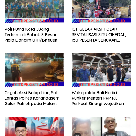
Voli Putra Kota Juang
ICT GELAR AKSI TOLAK
Terhenti di Babak 8 Besar
REVITALISASI SITU CIKEDAL,
Piala Dandim 0111/Bireuen
150 PESERTA SERUKAN
EVALUASI APBD Rp9,49 MILIAR
Cegah Aksi Balap Liar, Sat
Wakapolda Bali Hadiri
Lantas Polres Karangasem
Kunker Menteri PKP RI,
Gelar Patroli pada Malam
Perkuat Sinergi Wujudkan
Minggu
Hunian Layak bagi
Masyarakat