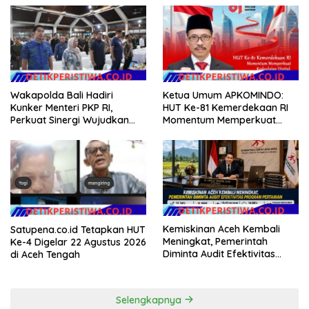
Wakapolda Bali Hadiri
Ketua Umum APKOMINDO:
Kunker Menteri PKP RI,
HUT Ke-81 Kemerdekaan RI
Perkuat Sinergi Wujudkan
Momentum Memperkuat
Hunian Layak bagi
Kedaulatan Digital, Inovasi
Masyarakat
Teknologi, dan Kepastian
Hukum Menuju Indonesia
Emas 2045
Kemiskinan Aceh Kembali
Satupena.co.id Tetapkan HUT
Meningkat, Pemerintah
Ke-4 Digelar 22 Agustus 2026
Diminta Audit Efektivitas
di Aceh Tengah
Program Pertanian
Selengkapnya