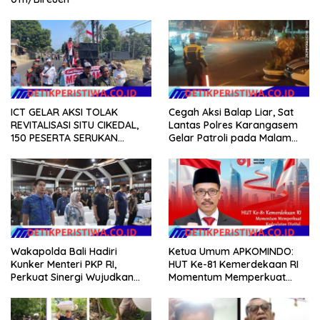
ICT GELAR AKSI TOLAK
Cegah Aksi Balap Liar, Sat
REVITALISASI SITU CIKEDAL,
Lantas Polres Karangasem
150 PESERTA SERUKAN
Gelar Patroli pada Malam
EVALUASI APBD Rp9,49 MILIAR
Minggu
Wakapolda Bali Hadiri
Ketua Umum APKOMINDO:
Kunker Menteri PKP RI,
HUT Ke-81 Kemerdekaan RI
Perkuat Sinergi Wujudkan
Momentum Memperkuat
Hunian Layak bagi
Kedaulatan Digital, Inovasi
Masyarakat
Teknologi, dan Kepastian
Hukum Menuju Indonesia