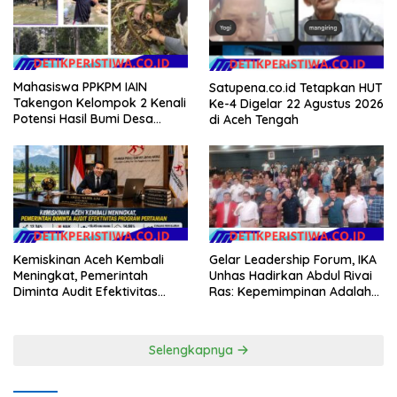
Emas 2045
Mahasiswa PPKPM IAIN
Satupena.co.id Tetapkan HUT
Takengon Kelompok 2 Kenali
Ke-4 Digelar 22 Agustus 2026
Potensi Hasil Bumi Desa
di Aceh Tengah
Pantan Nangka
Kemiskinan Aceh Kembali
Gelar Leadership Forum, IKA
Meningkat, Pemerintah
Unhas Hadirkan Abdul Rivai
Diminta Audit Efektivitas
Ras: Kepemimpinan Adalah
Program Pertanian
Talenta yang Bisa Diasah
Selengkapnya