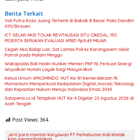
Berita Terkait
Voli Putra Kota Juang Terhenti di Babak 8 Besar Piala Dandim
0111/Bireuen
ICT GELAR AKSI TOLAK REVITALISASI SITU CIKEDAL, 150
PESERTA SERUKAN EVALUASI APBD Rp9,49 MILIAR
Cegah Aksi Balap Liar, Sat Lantas Polres Karangasem Gelar
Patroli pada Malam Minggu
Wakapolda Bali Hadiri Kunker Menteri PKP RI, Perkuat Sinergi
Wujudkan Hunian Layak bagi Masyarakat
Ketua Umum APKOMINDO: HUT Ke-81 Kemerdekaan RI
Momentum Memperkuat Kedaulatan Digital, Inovasi Teknologi,
dan Kepastian Hukum Menuju Indonesia Emas 2045
Satupena.co.id Tetapkan HUT Ke-4 Digelar 22 Agustus 2026 di
Aceh Tengah
Post Views:
364
Jerit para mantan karyawan PT Perkebunan Kali Klatak
kian memprihatinkan.