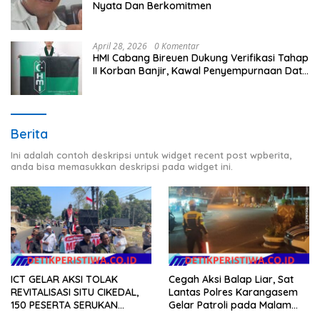
Nyata Dan Berkomitmen
April 28, 2026
0 Komentar
HMI Cabang Bireuen Dukung Verifikasi Tahap
II Korban Banjir, Kawal Penyempurnaan Data
Berdasarkan BPBD
Berita
Ini adalah contoh deskripsi untuk widget recent post wpberita,
anda bisa memasukkan deskripsi pada widget ini.
ICT GELAR AKSI TOLAK
Cegah Aksi Balap Liar, Sat
REVITALISASI SITU CIKEDAL,
Lantas Polres Karangasem
150 PESERTA SERUKAN
Gelar Patroli pada Malam
EVALUASI APBD Rp9,49 MILIAR
Minggu