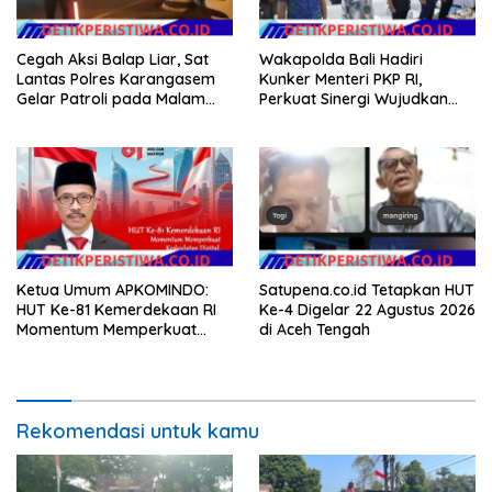
Cegah Aksi Balap Liar, Sat
Wakapolda Bali Hadiri
Lantas Polres Karangasem
Kunker Menteri PKP RI,
Gelar Patroli pada Malam
Perkuat Sinergi Wujudkan
Minggu
Hunian Layak bagi
Masyarakat
Ketua Umum APKOMINDO:
Satupena.co.id Tetapkan HUT
HUT Ke-81 Kemerdekaan RI
Ke-4 Digelar 22 Agustus 2026
Momentum Memperkuat
di Aceh Tengah
Kedaulatan Digital, Inovasi
Teknologi, dan Kepastian
Hukum Menuju Indonesia
Emas 2045
Rekomendasi untuk kamu