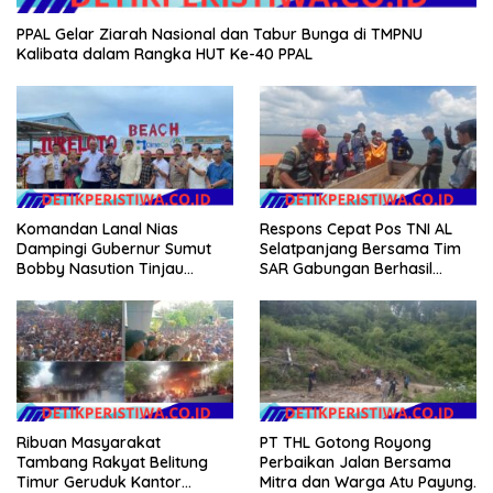
PPAL Gelar Ziarah Nasional dan Tabur Bunga di TMPNU
Kalibata dalam Rangka HUT Ke-40 PPAL
Komandan Lanal Nias
Respons Cepat Pos TNI AL
Dampingi Gubernur Sumut
Selatpanjang Bersama Tim
Bobby Nasution Tinjau
SAR Gabungan Berhasil
Fasilitas Kesehatan dan
Temukan Korban Terakhir
Budidaya Rumput Laut di
Kapal Karam di Perairan
Nias Utara
Mengkikip Kepulauan Meranti
Ribuan Masyarakat
PT THL Gotong Royong
Tambang Rakyat Belitung
Perbaikan Jalan Bersama
Timur Geruduk Kantor
Mitra dan Warga Atu Payung.