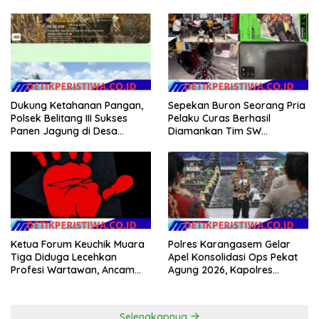
PT.Timah Beltim Spontan
Membakarnya
Dukung Ketahanan Pangan,
Sepekan Buron Seorang Pria
Polsek Belitang III Sukses
Pelaku Curas Berhasil
Panen Jagung di Desa
Diamankan Tim SW
Karang Jadi
Satreskrim Polres OKU Timur
Ketua Forum Keuchik Muara
Polres Karangasem Gelar
Tiga Diduga Lecehkan
Apel Konsolidasi Ops Pekat
Profesi Wartawan, Ancam
Agung 2026, Kapolres
Kebebasan Pers
Berikan Apresiasi Capaian
Target Selama Operasi
Selengkapnya