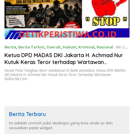
Berita
,
Berita Terkini
,
Daerah
,
Hukum
,
Kriminal
,
Nasional
Mei 27,
2026
Ketua DPD MADAS DKI Jakarta H. Achmad Nur
Kutuk Keras Teror terhadap Wartawan
KabarSBI.com, Desak Polisi Tangkap Aktor
Desak Polisi Tangkap Aktor Intelektual Di Balik Intimidasi
,
Ketua DPD MADAS
DKI Jakarta H. Achmad Nur Kutuk Keras Teror Terhadap Wartawan
Intelektual di Balik Intimidasi
KabarSBI.com
Berita Terbaru
Ini adalah contoh judul deskripsi yang bisa anda isi dan
sesuaikan pada widget