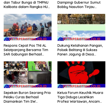
Dampingi Gubernur Sumut
dan Tabur Bunga di TMPNU
Bobby Nasution Tinjau
Kalibata dalam Rangka HUT
Fasilitas Kesehatan dan
Ke-40 PPAL
Budidaya Rumput Laut di
Nias Utara
Respons Cepat Pos TNI AL
Dukung Ketahanan Pangan,
Selatpanjang Bersama Tim
Polsek Belitang III Sukses
SAR Gabungan Berhasil
Panen Jagung di Desa
Temukan Korban Terakhir
Karang Jadi
Kapal Karam di Perairan
Mengkikip Kepulauan Meranti
Sepekan Buron Seorang Pria
Ketua Forum Keuchik Muara
Pelaku Curas Berhasil
Tiga Diduga Lecehkan
Diamankan Tim SW
Profesi Wartawan, Ancam
Satreskrim Polres OKU Timur
Kebebasan Pers