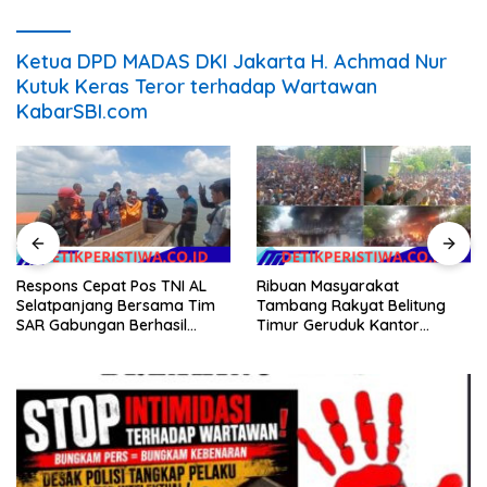
Ketua DPD MADAS DKI Jakarta H. Achmad Nur
Kutuk Keras Teror terhadap Wartawan
KabarSBI.com
Respons Cepat Pos TNI AL
Ribuan Masyarakat
Selatpanjang Bersama Tim
Tambang Rakyat Belitung
SAR Gabungan Berhasil
Timur Geruduk Kantor
Temukan Korban Terakhir
PT.Timah Beltim Spontan
Kapal Karam di Perairan
Membakarnya
Mengkikip Kepulauan Meranti