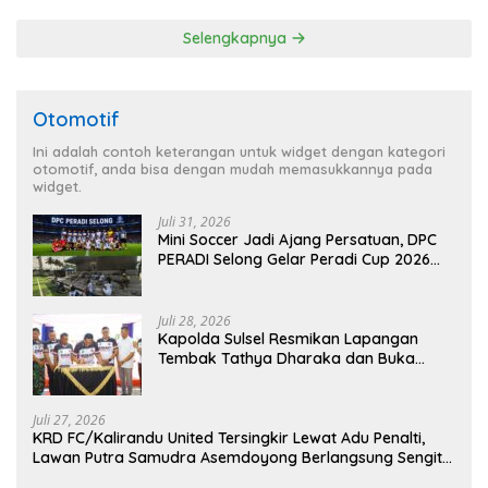
Selengkapnya
Otomotif
Ini adalah contoh keterangan untuk widget dengan kategori
otomotif, anda bisa dengan mudah memasukkannya pada
widget.
Juli 31, 2026
Mini Soccer Jadi Ajang Persatuan, DPC
PERADI Selong Gelar Peradi Cup 2026
Sambut Hari Kemerdekaan
Juli 28, 2026
Kapolda Sulsel Resmikan Lapangan
Tembak Tathya Dharaka dan Buka
Kejuaraan Menembak Bupati Sidrap Cup
II Tahun 2026
Juli 27, 2026
KRD FC/Kalirandu United Tersingkir Lewat Adu Penalti,
Lawan Putra Samudra Asemdoyong Berlangsung Sengit
namun Tetap Kondusif