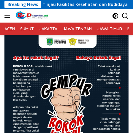
Langsung
 Tinjau Fasilitas Kesehatan dan Budidaya Rumput Laut di Ni
Breaking News
ke
konten
ACEH
SUMUT
JAKARTA
JAWA TENGAH
JAWA TIMUR
BA