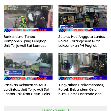
Situasi Wilkumnya
Sosialisasikan Etika
Berkendara kepada Siswa
Siswi SMP N 6 Abang
Berkendara Tanpa
Setulus Hati Anggota Lantas
Komponen yang Lengkap,
Polres Karangasem Rutin
Unit Turjawali Sat Lantas
Laksanakan PH Pagi di
Polres Karangasem Berikan
Depan MAN Amlapura
Tilang Manual
Pastikan Kelancaran Arus
Tingkatkan Harkamtibmas,
Lalulintas, Unit Turjawali Sat
Polsek Bebandem Gelar
Lantas Lakukan Gatur Lalin
KRYD Patroli Barcode dan
di Pos 3 Patung Salak Jasri
Pengawasan Objek Vital
Selengkapnya