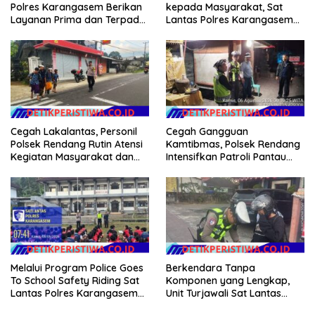
kepada Masyarakat, Sat
Polres Karangasem Berikan
Lantas Polres Karangasem
Layanan Prima dan Terpadu
Komit Berikan Kemudahan
kepada Masyarakat
Kepengurusan BPKB
Cegah Lakalantas, Personil
Cegah Gangguan
Polsek Rendang Rutin Atensi
Kamtibmas, Polsek Rendang
Kegiatan Masyarakat dan
Intensifkan Patroli Pantau
Bantu Sebrangkan Siswa
Situasi Wilkumnya
Siswi Sekolah
Melalui Program Police Goes
Berkendara Tanpa
To School Safety Riding Sat
Komponen yang Lengkap,
Lantas Polres Karangasem
Unit Turjawali Sat Lantas
Sosialisasikan Etika
Polres Karangasem Berikan