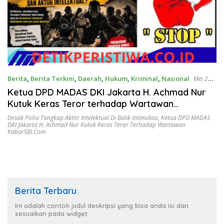
Berita
,
Berita Terkini
,
Daerah
,
Hukum
,
Kriminal
,
Nasional
Mei 27,
2026
Ketua DPD MADAS DKI Jakarta H. Achmad Nur
Kutuk Keras Teror terhadap Wartawan
KabarSBI.com, Desak Polisi Tangkap Aktor
Desak Polisi Tangkap Aktor Intelektual Di Balik Intimidasi
,
Ketua DPD MADAS
DKI Jakarta H. Achmad Nur Kutuk Keras Teror Terhadap Wartawan
Intelektual di Balik Intimidasi
KabarSBI.com
Berita Terbaru
Ini adalah contoh judul deskripsi yang bisa anda isi dan
sesuaikan pada widget