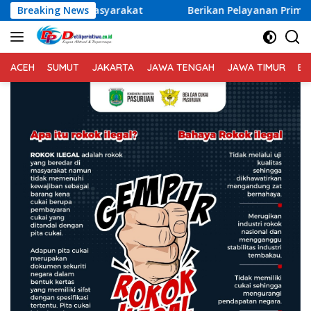
Langsung
da Masyarakat
Breaking News
Berikan Pelayanan Prima kepada Masya
ke
konten
ACEH
SUMUT
JAKARTA
JAWA TENGAH
JAWA TIMUR
BA