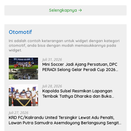
Berkendara kepada Siswa
Tilang Manual
Siswi SMP N 6 Abang
Selengkapnya
Otomotif
Ini adalah contoh keterangan untuk widget dengan kategori
otomotif, anda bisa dengan mudah memasukkannya pada
widget.
Juli 31, 2026
Mini Soccer Jadi Ajang Persatuan, DPC
PERADI Selong Gelar Peradi Cup 2026
Sambut Hari Kemerdekaan
Juli 28, 2026
Kapolda Sulsel Resmikan Lapangan
Tembak Tathya Dharaka dan Buka
Kejuaraan Menembak Bupati Sidrap Cup
II Tahun 2026
Juli 27, 2026
KRD FC/Kalirandu United Tersingkir Lewat Adu Penalti,
Lawan Putra Samudra Asemdoyong Berlangsung Sengit
namun Tetap Kondusif