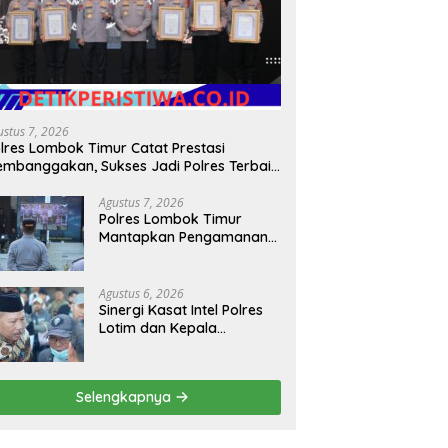
es Lombok Timur
KBPBI Apresiasi Komitmen
D
apkan Pengamanan HUT
Kapolri, dalam Mengawal
R
-81, Antisipasi Kerawanan
Aspirasi dalam Pembahasan
S
ga Sambut Agenda Kapolri
RUU Ketenagakerjaan
ustus 7, 2026
lres Lombok Timur Catat Prestasi
mbanggakan, Sukses Jadi Polres Terbaik
lam Pelayanan Publik di NTB
Agustus 7, 2026
Polres Lombok Timur
Mantapkan Pengamanan
HUT RI ke-81, Antisipasi
Kerawanan hingga
Sambut Agenda Kapolri
Agustus 6, 2026
Sinergi Kasat Intel Polres
Lotim dan Kepala
Kesbangpoldagri Jaga
Kondusivitas Aksi Damai
Masyarakat
Selengkapnya