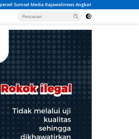
ngkat Bicara Dugaan Penggelapan Dana Desa Rp 84 Juta, Kades