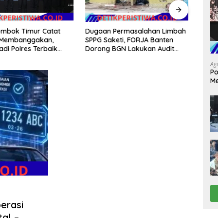
Dugaan Permasalahan Limbah
Polr
ombok Timur Catat
SPPG Saketi, FORJA Banten
Mant
i Membanggakan,
Dorong BGN Lakukan Audit
RI ke
adi Polres Terbaik
dan Evaluasi Korcam
hing
layanan Publik di NTB
Ag
Po
Me
da
erasi
al –