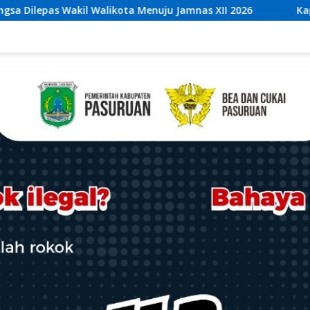
amnas XII 2026
Kaperwil Sumsel Media Rajawalinews A