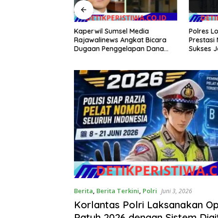
Kaperwil Sumsel Media
Pramuka Kota
Polres L
Rajawalinews Angkat Bicara
pas Wakil Walikota
Prestas
Dugaan Penggelapan Dana
as XII 2026
Sukses J
Desa Rp 84 Juta, Kades
dalam Pe
Argomulyo Belitang Jaya
Hilang 3 Bulan Bawa Anggaran
Pembangunan
Berita
,
Berita Terkini
,
Polri
Juni 3, 2026
Korlantas Polri Laksanakan Op
Patuh 2026 dengan Sistem Digit