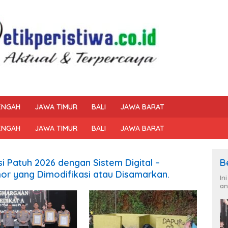
ENGAH
JAWA TIMUR
BALI
JAWA BARAT
ENGAH
JAWA TIMUR
BALI
JAWA BARAT
i Patuh 2026 dengan Sistem Digital –
B
r yang Dimodifikasi atau Disamarkan.
In
an