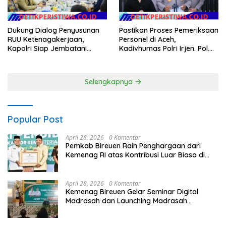
Dukung Dialog Penyusunan
Pastikan Proses Pemeriksaan
RUU Ketenagakerjaan,
Personel di Aceh,
Kapolri Siap Jembatani
Kadivhumas Polri Irjen. Pol.
Aspirasi Buruh
Jhonny Edison Isir Tekankan
Dilaksanakan Secara
Profesional dan Transparan
Selengkapnya
Popular Post
April 28, 2026
0 Komentar
Pemkab Bireuen Raih Penghargaan dari
Kemenag RI atas Kontribusi Luar Biasa di
Sektor Keagamaan dan Pendidikan
April 28, 2026
0 Komentar
Kemenag Bireuen Gelar Seminar Digital
Madrasah dan Launching Madrasah
Unggulan Peringati Hardiknas 2026