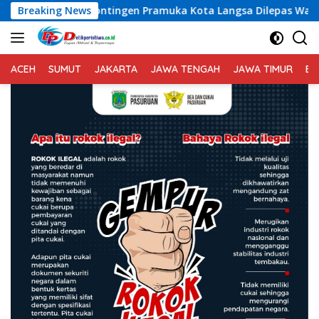
Langsung
n Pramuka Kota Langsa Dilepas Wakil Walikota Menuju Jamnas X
Breaking News
ke
konten
ACEH
SUMUT
JAKARTA
JAWA TENGAH
JAWA TIMUR
BA