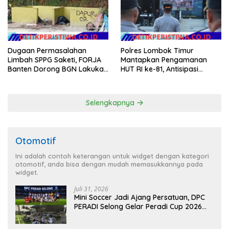
Anggaran Pembangunan
Dugaan Permasalahan
Polres Lombok Timur
Limbah SPPG Saketi, FORJA
Mantapkan Pengamanan
Banten Dorong BGN Lakukan
HUT RI ke-81, Antisipasi
Audit dan Evaluasi Korcam
Kerawanan hingga Sambut
Agenda Kapolri
Selengkapnya
Otomotif
Ini adalah contoh keterangan untuk widget dengan kategori
otomotif, anda bisa dengan mudah memasukkannya pada
widget.
Juli 31, 2026
Mini Soccer Jadi Ajang Persatuan, DPC
PERADI Selong Gelar Peradi Cup 2026
Sambut Hari Kemerdekaan