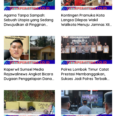
Agama Tanpa Sampah:
Kontingen Pramuka Kota
Sebuah Utopia yang Sedang
Langsa Dilepas Wakil
Diwujudkan di Pinggiran
Walikota Menuju Jamnas XII
Semarang
2026
Kaperwil Sumsel Media
Polres Lombok Timur Catat
Rajawalinews Angkat Bicara
Prestasi Membanggakan,
Dugaan Penggelapan Dana
Sukses Jadi Polres Terbaik
Desa Rp 84 Juta, Kades
dalam Pelayanan Publik di
Argomulyo Belitang Jaya
NTB
Hilang 3 Bulan Bawa
Anggaran Pembangunan