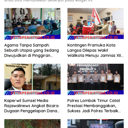
Agama Tanpa Sampah:
Kontingen Pramuka Kota
Sebuah Utopia yang Sedang
Langsa Dilepas Wakil
Diwujudkan di Pinggiran
Walikota Menuju Jamnas XII
Semarang
2026
Kaperwil Sumsel Media
Polres Lombok Timur Catat
Rajawalinews Angkat Bicara
Prestasi Membanggakan,
Dugaan Penggelapan Dana
Sukses Jadi Polres Terbaik
Desa Rp 84 Juta, Kades
dalam Pelayanan Publik di
Argomulyo Belitang Jaya
NTB
Hilang 3 Bulan Bawa