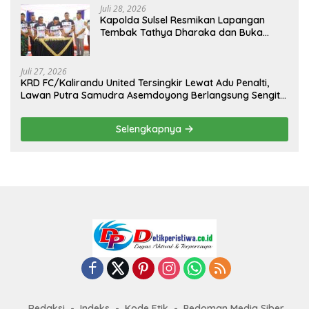
Juli 28, 2026
Kapolda Sulsel Resmikan Lapangan
Tembak Tathya Dharaka dan Buka
Kejuaraan Menembak Bupati Sidrap Cup
II Tahun 2026
Juli 27, 2026
KRD FC/Kalirandu United Tersingkir Lewat Adu Penalti,
Lawan Putra Samudra Asemdoyong Berlangsung Sengit
namun Tetap Kondusif
Selengkapnya
Redaksi
Indeks
Kode Etik
Pedoman Media Siber