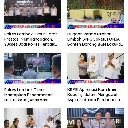
Hilang 3 Bulan Bawa
Anggaran Pembangunan
Polres Lombok Timur Catat
Dugaan Permasalahan
Prestasi Membanggakan,
Limbah SPPG Saketi, FORJA
Sukses Jadi Polres Terbaik
Banten Dorong BGN Lakukan
dalam Pelayanan Publik di
Audit dan Evaluasi Korcam
NTB
KBPBI Apresiasi Komitmen
Polres Lombok Timur
Kapolri, dalam Mengawal
Mantapkan Pengamanan
Aspirasi dalam Pembahasan
HUT RI ke-81, Antisipasi
RUU Ketenagakerjaan
Kerawanan hingga Sambut
Agenda Kapolri