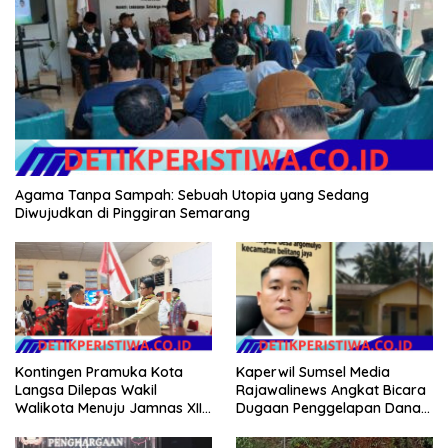
Agama Tanpa Sampah: Sebuah Utopia yang Sedang
Diwujudkan di Pinggiran Semarang
Kontingen Pramuka Kota
Kaperwil Sumsel Media
Langsa Dilepas Wakil
Rajawalinews Angkat Bicara
Walikota Menuju Jamnas XII
Dugaan Penggelapan Dana
2026
Desa Rp 84 Juta, Kades
Argomulyo Belitang Jaya