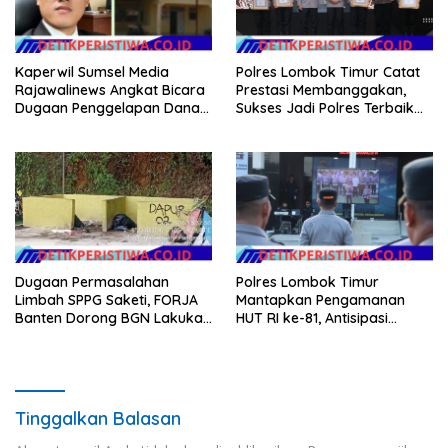
Kaperwil Sumsel Media
Polres Lombok Timur Catat
Rajawalinews Angkat Bicara
Prestasi Membanggakan,
Dugaan Penggelapan Dana
Sukses Jadi Polres Terbaik
Desa Rp 84 Juta, Kades
dalam Pelayanan Publik di
Argomulyo Belitang Jaya
NTB
Hilang 3 Bulan Bawa
Anggaran Pembangunan
Dugaan Permasalahan
Polres Lombok Timur
Limbah SPPG Saketi, FORJA
Mantapkan Pengamanan
Banten Dorong BGN Lakukan
HUT RI ke-81, Antisipasi
Audit dan Evaluasi Korcam
Kerawanan hingga Sambut
Agenda Kapolri
Tinggalkan Balasan