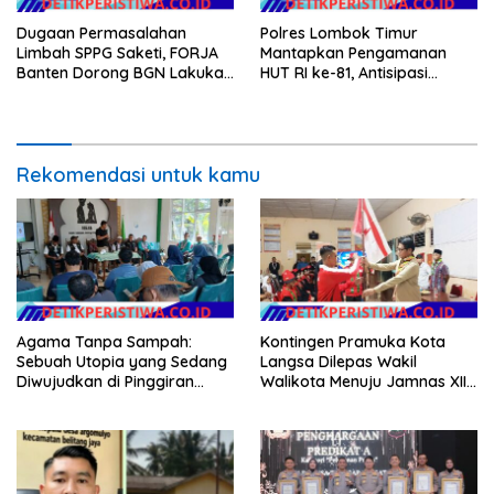
Dugaan Permasalahan
Polres Lombok Timur
Limbah SPPG Saketi, FORJA
Mantapkan Pengamanan
Banten Dorong BGN Lakukan
HUT RI ke-81, Antisipasi
Audit dan Evaluasi Korcam
Kerawanan hingga Sambut
Agenda Kapolri
Rekomendasi untuk kamu
Agama Tanpa Sampah:
Kontingen Pramuka Kota
Sebuah Utopia yang Sedang
Langsa Dilepas Wakil
Diwujudkan di Pinggiran
Walikota Menuju Jamnas XII
Semarang
2026