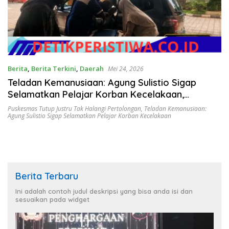
Berita
,
Berita Terkini
,
Daerah
Mei 24, 2026
Teladan Kemanusiaan: Agung Sulistio Sigap
Selamatkan Pelajar Korban Kecelakaan,
Puskesmas Tutup Justru Tak Halangi
Puskesmas Tutup Justru Tak Halangi Pertolongan
,
Teladan Kemanusiaan:
Agung Sulistio Sigap Selamatkan Pelajar Korban Kecelakaan
Pertolongan
Berita Terbaru
Ini adalah contoh judul deskripsi yang bisa anda isi dan
sesuaikan pada widget