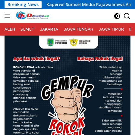
Langsung
Breaking News
Kaperwil Sumsel Media Rajawalinews Angkat Bicara Dugaa
ke
konten
ACEH
SUMUT
JAKARTA
JAWA TENGAH
JAWA TIMUR
BA