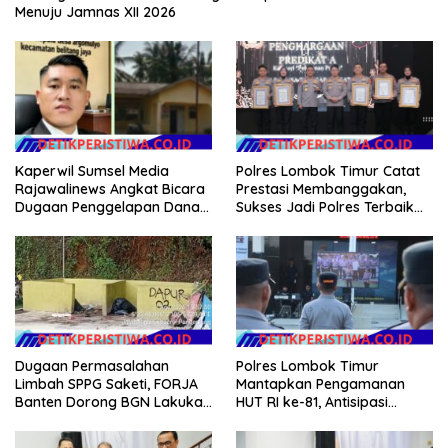
Menuju Jamnas XII 2026
Kaperwil Sumsel Media
Polres Lombok Timur Catat
Rajawalinews Angkat Bicara
Prestasi Membanggakan,
Dugaan Penggelapan Dana
Sukses Jadi Polres Terbaik
Desa Rp 84 Juta, Kades
dalam Pelayanan Publik di
Argomulyo Belitang Jaya
NTB
Hilang 3 Bulan Bawa
Anggaran Pembangunan
Dugaan Permasalahan
Polres Lombok Timur
Limbah SPPG Saketi, FORJA
Mantapkan Pengamanan
Banten Dorong BGN Lakukan
HUT RI ke-81, Antisipasi
Audit dan Evaluasi Korcam
Kerawanan hingga Sambut
Agenda Kapolri