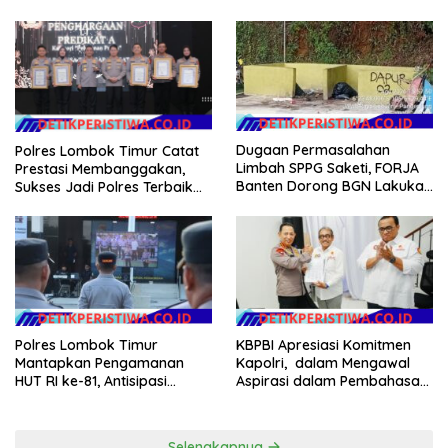
Desa Rp 84 Juta, Kades
2026
Argomulyo Belitang Jaya
Hilang 3 Bulan Bawa
Anggaran Pembangunan
Dugaan Permasalahan
Polres Lombok Timur Catat
Limbah SPPG Saketi, FORJA
Prestasi Membanggakan,
Banten Dorong BGN Lakukan
Sukses Jadi Polres Terbaik
Audit dan Evaluasi Korcam
dalam Pelayanan Publik di
NTB
Polres Lombok Timur
KBPBI Apresiasi Komitmen
Mantapkan Pengamanan
Kapolri, dalam Mengawal
HUT RI ke-81, Antisipasi
Aspirasi dalam Pembahasan
Kerawanan hingga Sambut
RUU Ketenagakerjaan
Agenda Kapolri
Selengkapnya