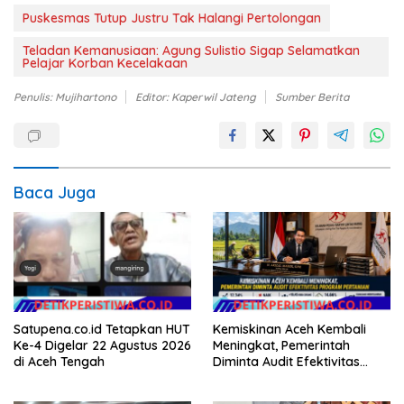
Puskesmas Tutup Justru Tak Halangi Pertolongan
Teladan Kemanusiaan: Agung Sulistio Sigap Selamatkan
Pelajar Korban Kecelakaan
Penulis: Mujihartono
Editor: Kaperwil Jateng
Sumber Berita
Baca Juga
Satupena.co.id Tetapkan HUT
Kemiskinan Aceh Kembali
Ke-4 Digelar 22 Agustus 2026
Meningkat, Pemerintah
di Aceh Tengah
Diminta Audit Efektivitas
Program Pertanian