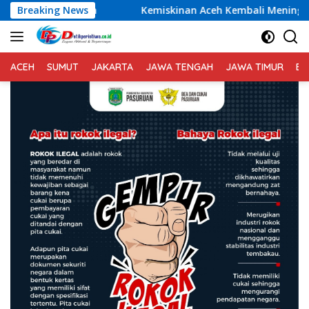
Langsung
Breaking News
Kemiskinan Aceh Kembali Meningkat, Pemerintah Diminta
ke
konten
ACEH
SUMUT
JAKARTA
JAWA TENGAH
JAWA TIMUR
BA