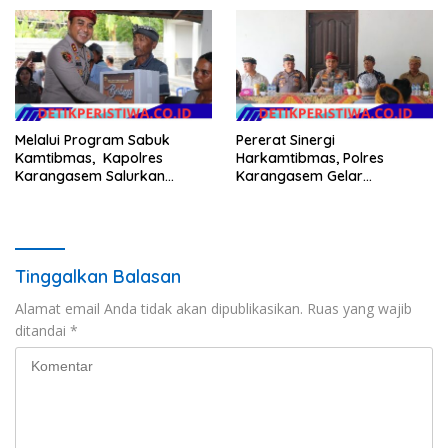
Melalui Program Sabuk
Pererat Sinergi
Kamtibmas, Kapolres
Harkamtibmas, Polres
Karangasem Salurkan
Karangasem Gelar
Bantuan Sembako kepada
Pembinaan Sabuk
Warga Kurang Mampu
Kamtibmas di Dangin Sema II
Tinggalkan Balasan
Alamat email Anda tidak akan dipublikasikan.
Ruas yang wajib
ditandai
*