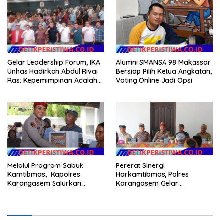
Gelar Leadership Forum, IKA
Alumni SMANSA 98 Makassar
Unhas Hadirkan Abdul Rivai
Bersiap Pilih Ketua Angkatan,
Ras: Kepemimpinan Adalah
Voting Online Jadi Opsi
Talenta yang Bisa Diasah
Melalui Program Sabuk
Pererat Sinergi
Kamtibmas, Kapolres
Harkamtibmas, Polres
Karangasem Salurkan
Karangasem Gelar
Bantuan Sembako kepada
Pembinaan Sabuk
Warga Kurang Mampu
Kamtibmas di Dangin Sema II