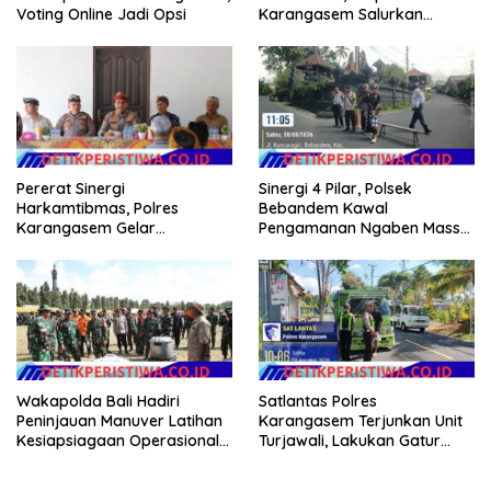
Voting Online Jadi Opsi
Karangasem Salurkan
Bantuan Sembako kepada
Warga Kurang Mampu
Sinergi 4 Pilar, Polsek
Pererat Sinergi
Bebandem Kawal
Harkamtibmas, Polres
Pengamanan Ngaben Massal
Karangasem Gelar
44 Sawa di Banjar Adat
Pembinaan Sabuk
Tihingan
Kamtibmas di Dangin Sema II
Wakapolda Bali Hadiri
Satlantas Polres
Peninjauan Manuver Latihan
Karangasem Terjunkan Unit
Kesiapsiagaan Operasional
Turjawali, Lakukan Gatur
Kogabwilhan II T.A. 2026
Lalin di Obyek Wisata Tirta
Gangga