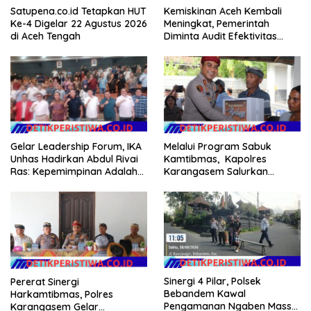
Satupena.co.id Tetapkan HUT
Kemiskinan Aceh Kembali
Ke-4 Digelar 22 Agustus 2026
Meningkat, Pemerintah
di Aceh Tengah
Diminta Audit Efektivitas
Program Pertanian
Gelar Leadership Forum, IKA
Melalui Program Sabuk
Unhas Hadirkan Abdul Rivai
Kamtibmas, Kapolres
Ras: Kepemimpinan Adalah
Karangasem Salurkan
Talenta yang Bisa Diasah
Bantuan Sembako kepada
Warga Kurang Mampu
Sinergi 4 Pilar, Polsek
Pererat Sinergi
Bebandem Kawal
Harkamtibmas, Polres
Pengamanan Ngaben Massal
Karangasem Gelar