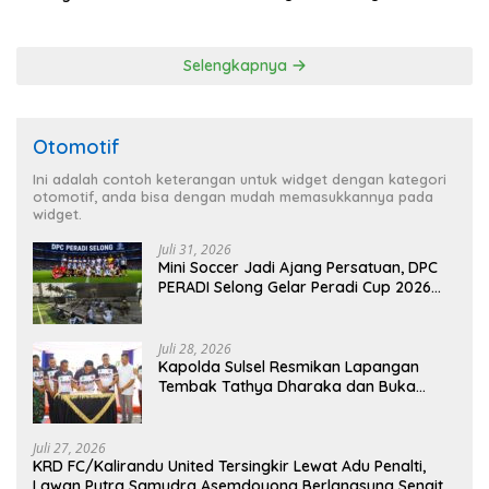
44 Sawa di Banjar Adat
Pembinaan Sabuk
Tihingan
Kamtibmas di Dangin Sema II
Selengkapnya
Otomotif
Ini adalah contoh keterangan untuk widget dengan kategori
otomotif, anda bisa dengan mudah memasukkannya pada
widget.
Juli 31, 2026
Mini Soccer Jadi Ajang Persatuan, DPC
PERADI Selong Gelar Peradi Cup 2026
Sambut Hari Kemerdekaan
Juli 28, 2026
Kapolda Sulsel Resmikan Lapangan
Tembak Tathya Dharaka dan Buka
Kejuaraan Menembak Bupati Sidrap Cup
II Tahun 2026
Juli 27, 2026
KRD FC/Kalirandu United Tersingkir Lewat Adu Penalti,
Lawan Putra Samudra Asemdoyong Berlangsung Sengit