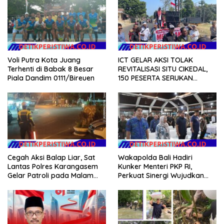
ICT GELAR AKSI TOLAK
Voli Putra Kota Juang
REVITALISASI SITU CIKEDAL,
Terhenti di Babak 8 Besar
150 PESERTA SERUKAN
Piala Dandim 0111/Bireuen
EVALUASI APBD Rp9,49 MILIAR
Cegah Aksi Balap Liar, Sat
Wakapolda Bali Hadiri
Lantas Polres Karangasem
Kunker Menteri PKP RI,
Gelar Patroli pada Malam
Perkuat Sinergi Wujudkan
Minggu
Hunian Layak bagi
Masyarakat