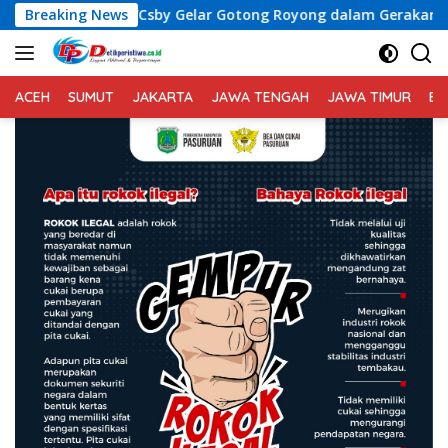
Langsung
d 5/Csby Gelar Gotong Royong dalam Gerakan Indonesia Asri
Breaking News
ke
konten
ACEH
SUMUT
JAKARTA
JAWA TENGAH
JAWA TIMUR
BA