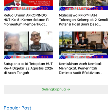
Ketua Umum APKOMINDO:
Mahasiswa PPKPM IAIN
HUT Ke-81 Kemerdekaan RI
Takengon Kelompok 2 Kenali
Momentum Memperkuat
Potensi Hasil Bumi Desa
Kedaulatan Digital, Inovasi
Pantan Nangka
Teknologi, dan Kepastian
Hukum Menuju Indonesia
Emas 2045
Satupena.co.id Tetapkan HUT
Kemiskinan Aceh Kembali
Ke-4 Digelar 22 Agustus 2026
Meningkat, Pemerintah
di Aceh Tengah
Diminta Audit Efektivitas
Program Pertanian
Selengkapnya
Popular Post