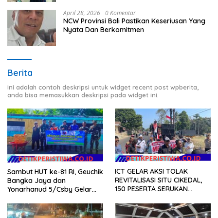
April 28, 2026
0 Komentar
NCW Provinsi Bali Pastikan Keseriusan Yang
Nyata Dan Berkomitmen
Berita
Ini adalah contoh deskripsi untuk widget recent post wpberita,
anda bisa memasukkan deskripsi pada widget ini.
ICT GELAR AKSI TOLAK
Sambut HUT ke-81 RI, Geuchik
REVITALISASI SITU CIKEDAL,
Bangka Jaya dan
150 PESERTA SERUKAN
Yonarhanud 5/Csby Gelar
EVALUASI APBD Rp9,49 MILIAR
Gotong Royong dalam
Gerakan Indonesia Asri