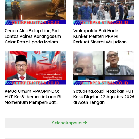
Cegah Aksi Balap Liar, Sat
Wakapolda Bali Hadiri
Lantas Polres Karangasem
Kunker Menteri PKP RI,
Gelar Patroli pada Malam
Perkuat Sinergi Wujudkan
Minggu
Hunian Layak bagi
Masyarakat
Ketua Umum APKOMINDO:
Satupena.co.id Tetapkan HUT
HUT Ke-81 Kemerdekaan RI
Ke-4 Digelar 22 Agustus 2026
Momentum Memperkuat
di Aceh Tengah
Kedaulatan Digital, Inovasi
Teknologi, dan Kepastian
Hukum Menuju Indonesia
Selengkapnya
Emas 2045