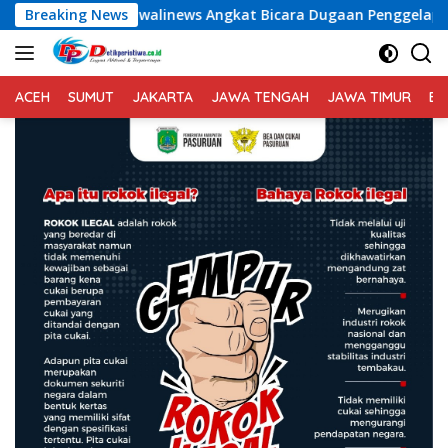
Langsung
news Angkat Bicara Dugaan Penggelapan Dana Desa Rp 84 Juta,
Breaking News
ke
konten
ACEH
SUMUT
JAKARTA
JAWA TENGAH
JAWA TIMUR
BA