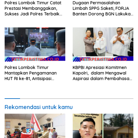
Polres Lombok Timur Catat
Dugaan Permasalahan
Prestasi Membanggakan,
Limbah SPPG Saketi, FORJA
Sukses Jadi Polres Terbaik
Banten Dorong BGN Lakukan
dalam Pelayanan Publik di
Audit dan Evaluasi Korcam
NTB
Polres Lombok Timur
KBPBI Apresiasi Komitmen
Mantapkan Pengamanan
Kapolri, dalam Mengawal
HUT RI ke-81, Antisipasi
Aspirasi dalam Pembahasan
Kerawanan hingga Sambut
RUU Ketenagakerjaan
Agenda Kapolri
Rekomendasi untuk kamu