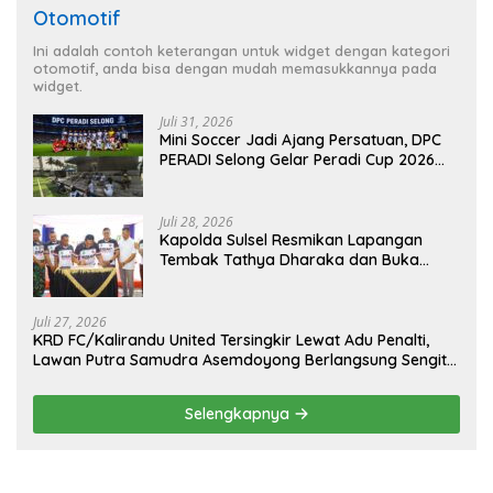
Otomotif
Ini adalah contoh keterangan untuk widget dengan kategori
otomotif, anda bisa dengan mudah memasukkannya pada
widget.
Juli 31, 2026
Mini Soccer Jadi Ajang Persatuan, DPC
PERADI Selong Gelar Peradi Cup 2026
Sambut Hari Kemerdekaan
Juli 28, 2026
Kapolda Sulsel Resmikan Lapangan
Tembak Tathya Dharaka dan Buka
Kejuaraan Menembak Bupati Sidrap Cup
II Tahun 2026
Juli 27, 2026
KRD FC/Kalirandu United Tersingkir Lewat Adu Penalti,
Lawan Putra Samudra Asemdoyong Berlangsung Sengit
namun Tetap Kondusif
Selengkapnya