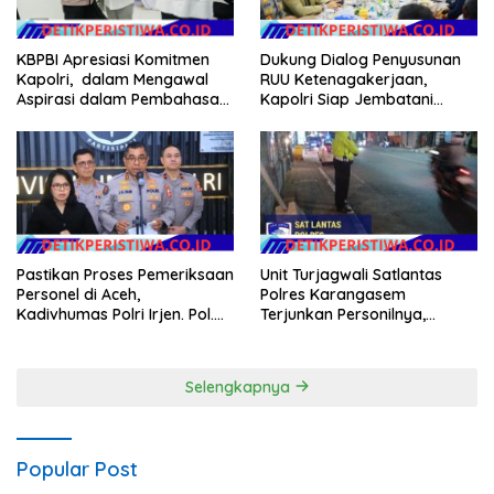
Dukung Dialog Penyusunan
KBPBI Apresiasi Komitmen
RUU Ketenagakerjaan,
Kapolri, dalam Mengawal
Kapolri Siap Jembatani
Aspirasi dalam Pembahasan
Aspirasi Buruh
RUU Ketenagakerjaan
Pastikan Proses Pemeriksaan
Unit Turjagwali Satlantas
Personel di Aceh,
Polres Karangasem
Kadivhumas Polri Irjen. Pol.
Terjunkan Personilnya,
Jhonny Edison Isir Tekankan
Laksanakan Patroli Barcode
Dilaksanakan Secara
dan Blue Light Patrol
Profesional dan Transparan
Selengkapnya
Popular Post