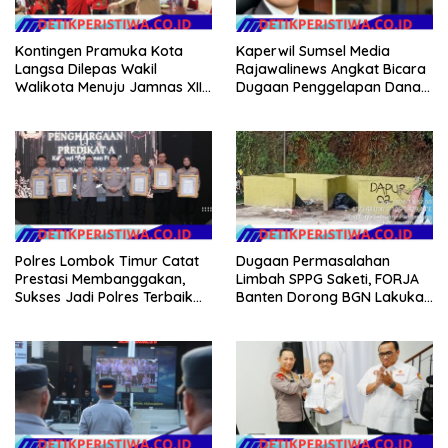
Kontingen Pramuka Kota
Kaperwil Sumsel Media
Langsa Dilepas Wakil
Rajawalinews Angkat Bicara
Walikota Menuju Jamnas XII
Dugaan Penggelapan Dana
2026
Desa Rp 84 Juta, Kades
Argomulyo Belitang Jaya
Hilang 3 Bulan Bawa
Anggaran Pembangunan
Polres Lombok Timur Catat
Dugaan Permasalahan
Prestasi Membanggakan,
Limbah SPPG Saketi, FORJA
Sukses Jadi Polres Terbaik
Banten Dorong BGN Lakukan
dalam Pelayanan Publik di
Audit dan Evaluasi Korcam
NTB