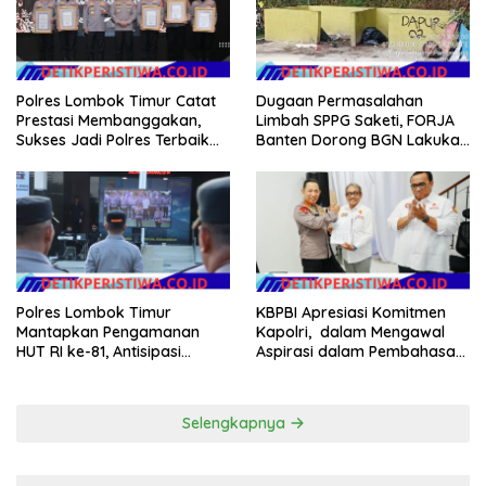
Anggaran Pembangunan
Polres Lombok Timur Catat
Dugaan Permasalahan
Prestasi Membanggakan,
Limbah SPPG Saketi, FORJA
Sukses Jadi Polres Terbaik
Banten Dorong BGN Lakukan
dalam Pelayanan Publik di
Audit dan Evaluasi Korcam
NTB
Polres Lombok Timur
KBPBI Apresiasi Komitmen
Mantapkan Pengamanan
Kapolri, dalam Mengawal
HUT RI ke-81, Antisipasi
Aspirasi dalam Pembahasan
Kerawanan hingga Sambut
RUU Ketenagakerjaan
Agenda Kapolri
Selengkapnya