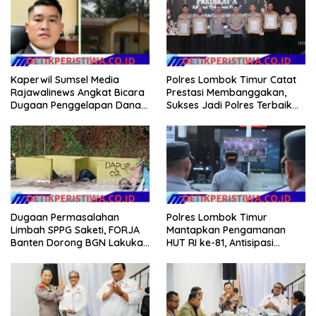
Kaperwil Sumsel Media
Polres Lombok Timur Catat
Rajawalinews Angkat Bicara
Prestasi Membanggakan,
Dugaan Penggelapan Dana
Sukses Jadi Polres Terbaik
Desa Rp 84 Juta, Kades
dalam Pelayanan Publik di
Argomulyo Belitang Jaya
NTB
Hilang 3 Bulan Bawa
Anggaran Pembangunan
Dugaan Permasalahan
Polres Lombok Timur
Limbah SPPG Saketi, FORJA
Mantapkan Pengamanan
Banten Dorong BGN Lakukan
HUT RI ke-81, Antisipasi
Audit dan Evaluasi Korcam
Kerawanan hingga Sambut
Agenda Kapolri