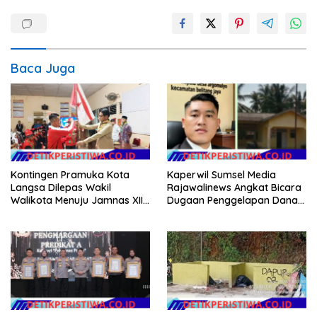
Baca Juga
Kontingen Pramuka Kota
Kaperwil Sumsel Media
Langsa Dilepas Wakil
Rajawalinews Angkat Bicara
Walikota Menuju Jamnas XII
Dugaan Penggelapan Dana
2026
Desa Rp 84 Juta, Kades
Argomulyo Belitang Jaya
Hilang 3 Bulan Bawa
Anggaran Pembangunan