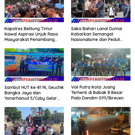
Kapolres Belitung Timur
Saka Bahari Lanal Dumai
Kawal Aspirasi Unjuk Rasa
Kobarkan Semangat
Masyarakat Penambang
Nasionalisme dan Peduli
Timah di lokasi Halaman
Pesisir di Kampung Nelayan
Kantor Operasional PT.Timah
Kecamatan Gantung.
Voli Putra Kota Juang
Sambut HUT ke-81 RI, Geuchik
Terhenti di Babak 8 Besar
Bangka Jaya dan
Piala Dandim 0111/Bireuen
Yonarhanud 5/Csby Gelar
Gotong Royong dalam
Gerakan Indonesia Asri