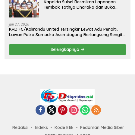
Kapolda Sulsel Resmikan Lapangan
Tembak Tathya Dharaka dan Buka
Kejuaraan Menembak Bupati Sidrap Cup
II Tahun 2026
Juli 27, 2026
KRD FC/Kalirandu United Tersingkir Lewat Adu Penalti,
Lawan Putra Samudra Asemdoyong Berlangsung Sengit
namun Tetap Kondusif
Selengkapnya
Redaksi
Indeks
Kode Etik
Pedoman Media Siber