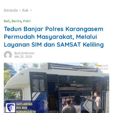
Beranda
Bali
Bali
,
Berita
,
Polri
Tedun Banjar Polres Karangasem
Permudah Masyarakat, Melalui
Layanan SIM dan SAMSAT Keliling
Budi Jembrana
Mei 20, 2026