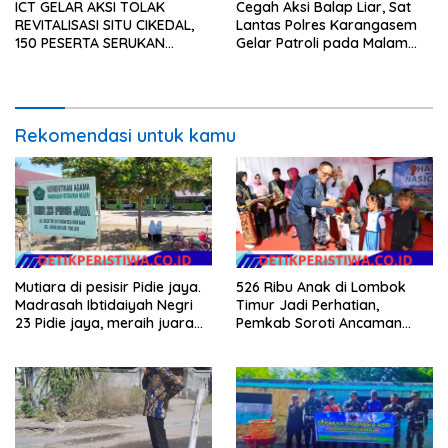
ICT GELAR AKSI TOLAK
Cegah Aksi Balap Liar, Sat
REVITALISASI SITU CIKEDAL,
Lantas Polres Karangasem
150 PESERTA SERUKAN
Gelar Patroli pada Malam
EVALUASI APBD Rp9,49 MILIAR
Minggu
Rekomendasi untuk kamu
Mutiara di pesisir Pidie jaya.
526 Ribu Anak di Lombok
Madrasah Ibtidaiyah Negri
Timur Jadi Perhatian,
23 Pidie jaya, meraih juara
Pemkab Soroti Ancaman
tingkat propinsi dan nasional
Kekerasan hingga
Pernikahan Dini