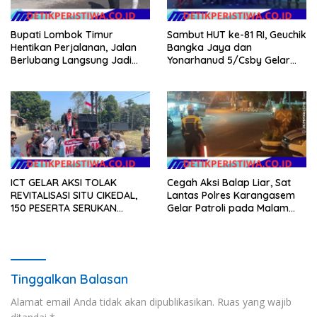
Bupati Lombok Timur
Sambut HUT ke-81 RI, Geuchik
Hentikan Perjalanan, Jalan
Bangka Jaya dan
Berlubang Langsung Jadi
Yonarhanud 5/Csby Gelar
Perhatian
Gotong Royong dalam
Gerakan Indonesia Asri
ICT GELAR AKSI TOLAK
Cegah Aksi Balap Liar, Sat
REVITALISASI SITU CIKEDAL,
Lantas Polres Karangasem
150 PESERTA SERUKAN
Gelar Patroli pada Malam
EVALUASI APBD Rp9,49 MILIAR
Minggu
Tinggalkan Balasan
Alamat email Anda tidak akan dipublikasikan.
Ruas yang wajib