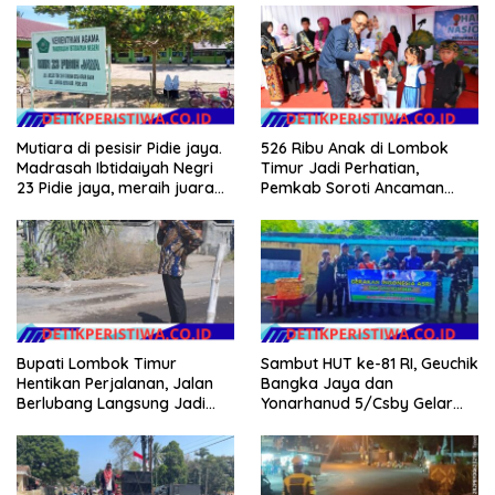
Mutiara di pesisir Pidie jaya.
526 Ribu Anak di Lombok
Madrasah Ibtidaiyah Negri
Timur Jadi Perhatian,
23 Pidie jaya, meraih juara
Pemkab Soroti Ancaman
tingkat propinsi dan nasional
Kekerasan hingga
Pernikahan Dini
Bupati Lombok Timur
Sambut HUT ke-81 RI, Geuchik
Hentikan Perjalanan, Jalan
Bangka Jaya dan
Berlubang Langsung Jadi
Yonarhanud 5/Csby Gelar
Perhatian
Gotong Royong dalam
Gerakan Indonesia Asri