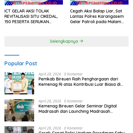
ICT GELAR AKSI TOLAK
Cegah Aksi Balap Liar, Sat
REVITALISASI SITU CIKEDAL,
Lantas Polres Karangasem
150 PESERTA SERUKAN
Gelar Patroli pada Malam
EVALUASI APBD Rp9,49 MILIAR
Minggu
Selengkapnya
Popular Post
April 28, 2026
0 Komentar
Pemkab Bireuen Raih Penghargaan dari
Kemenag RI atas Kontribusi Luar Biasa di
Sektor Keagamaan dan Pendidikan
April 28, 2026
0 Komentar
Kemenag Bireuen Gelar Seminar Digital
Madrasah dan Launching Madrasah
Unggulan Peringati Hardiknas 2026
April 28, 2026
0 Komentar
Gerak Cepat Polisi Ungkap Peredaran Sabu