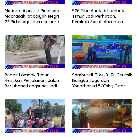
Mutiara di pesisir Pidie jaya.
526 Ribu Anak di Lombok
Madrasah Ibtidaiyah Negri
Timur Jadi Perhatian,
23 Pidie jaya, meraih juara
Pemkab Soroti Ancaman
tingkat propinsi dan nasional
Kekerasan hingga
Pernikahan Dini
Bupati Lombok Timur
Sambut HUT ke-81 RI, Geuchik
Hentikan Perjalanan, Jalan
Bangka Jaya dan
Berlubang Langsung Jadi
Yonarhanud 5/Csby Gelar
Perhatian
Gotong Royong dalam
Gerakan Indonesia Asri