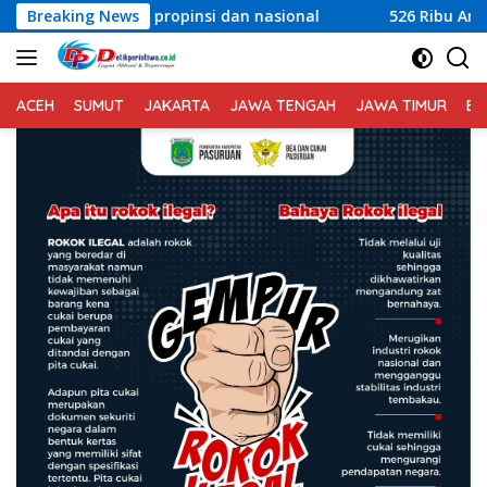
Langsung
pinsi dan nasional
Breaking News
526 Ribu Anak di Lombok Timur Jadi 
ke
konten
ACEH
SUMUT
JAKARTA
JAWA TENGAH
JAWA TIMUR
BA