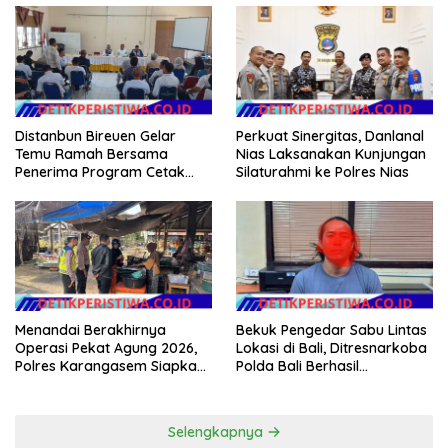
Dongkrak Kesejahteraan
Warga
Distanbun Bireuen Gelar
Perkuat Sinergitas, Danlanal
Temu Ramah Bersama
Nias Laksanakan Kunjungan
Penerima Program Cetak
Silaturahmi ke Polres Nias
Sawah Rakyat (CSR)”
Klarifikasi Isu Hoax
Menandai Berakhirnya
Bekuk Pengedar Sabu Lintas
Operasi Pekat Agung 2026,
Lokasi di Bali, Ditresnarkoba
Polres Karangasem Siapkan
Polda Bali Berhasil
Apel Konsolidasi Tegakkan
Amankan Barang Bukti
Harkamtibmas
Seberat 123 Gram Lebih
Selengkapnya