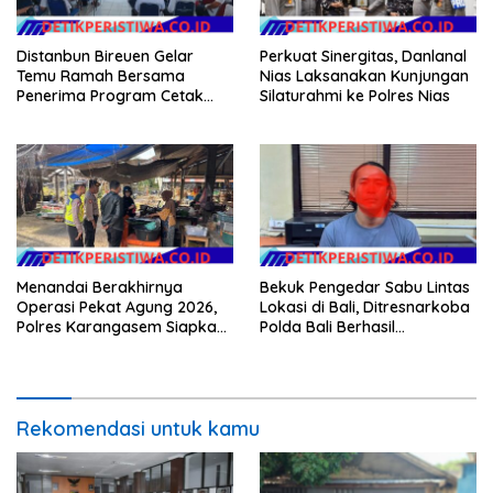
Distanbun Bireuen Gelar
Perkuat Sinergitas, Danlanal
Temu Ramah Bersama
Nias Laksanakan Kunjungan
Penerima Program Cetak
Silaturahmi ke Polres Nias
Sawah Rakyat (CSR)”
Klarifikasi Isu Hoax
Menandai Berakhirnya
Bekuk Pengedar Sabu Lintas
Operasi Pekat Agung 2026,
Lokasi di Bali, Ditresnarkoba
Polres Karangasem Siapkan
Polda Bali Berhasil
Apel Konsolidasi Tegakkan
Amankan Barang Bukti
Harkamtibmas
Seberat 123 Gram Lebih
Rekomendasi untuk kamu