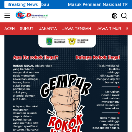
Langsung
Breaking News
Masuk Penilaian Nasional TPAKD Award 2026, Lombok 
ke
konten
ACEH
SUMUT
JAKARTA
JAWA TENGAH
JAWA TIMUR
BA