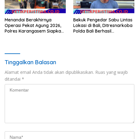
Menandai Berakhirnya
Bekuk Pengedar Sabu Lintas
Operasi Pekat Agung 2026,
Lokasi di Bali, Ditresnarkoba
Polres Karangasem Siapkan
Polda Bali Berhasil
Apel Konsolidasi Tegakkan
Amankan Barang Bukti
Harkamtibmas
Seberat 123 Gram Lebih
Tinggalkan Balasan
Alamat email Anda tidak akan dipublikasikan.
Ruas yang wajib
ditandai
*