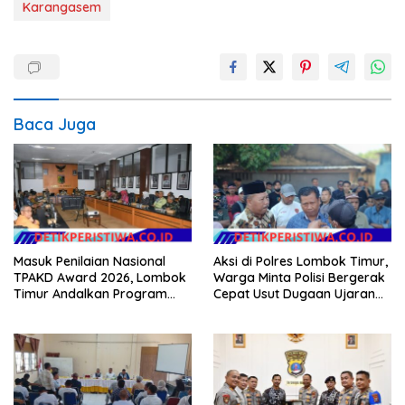
Karangasem
Baca Juga
Masuk Penilaian Nasional
Aksi di Polres Lombok Timur,
TPAKD Award 2026, Lombok
Warga Minta Polisi Bergerak
Timur Andalkan Program
Cepat Usut Dugaan Ujaran
Inklusi Keuangan untuk
Kebencian terhadap Bupati
Dongkrak Kesejahteraan
Warga