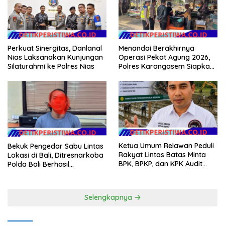
Perkuat Sinergitas, Danlanal
Menandai Berakhirnya
Nias Laksanakan Kunjungan
Operasi Pekat Agung 2026,
Silaturahmi ke Polres Nias
Polres Karangasem Siapkan
Apel Konsolidasi Tegakkan
Harkamtibmas
Ketua Umum Relawan Peduli
Bekuk Pengedar Sabu Lintas
Rakyat Lintas Batas Minta
Lokasi di Bali, Ditresnarkoba
BPK, BPKP, dan KPK Audit
Polda Bali Berhasil
Menyeluruh Bantuan
Amankan Barang Bukti
Kementan Pascabanjir di
Seberat 123 Gram Lebih
Aceh
Selengkapnya