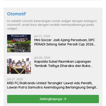
Otomotif
Ini adalah contoh keterangan untuk widget dengan kategori
otomotif, anda bisa dengan mudah memasukkannya pada
widget.
Juli 31, 2026
Mini Soccer Jadi Ajang Persatuan, DPC
PERADI Selong Gelar Peradi Cup 2026
Sambut Hari Kemerdekaan
Juli 28, 2026
Kapolda Sulsel Resmikan Lapangan
Tembak Tathya Dharaka dan Buka
Kejuaraan Menembak Bupati Sidrap Cup
II Tahun 2026
Juli 27, 2026
KRD FC/Kalirandu United Tersingkir Lewat Adu Penalti,
Lawan Putra Samudra Asemdoyong Berlangsung Sengit
namun Tetap Kondusif
Selengkapnya