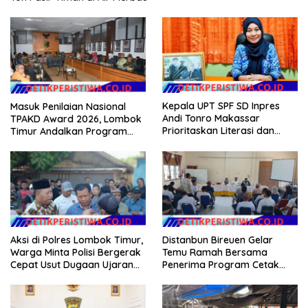
Kepala UPT SPF SD Inpres
Masuk Penilaian Nasional
Andi Tonro Makassar
TPAKD Award 2026, Lombok
Prioritaskan Literasi dan
Timur Andalkan Program
Pembenahan Fasilitas
Inklusi Keuangan untuk
Sekolah
Dongkrak Kesejahteraan
Warga
Aksi di Polres Lombok Timur,
Distanbun Bireuen Gelar
Warga Minta Polisi Bergerak
Temu Ramah Bersama
Cepat Usut Dugaan Ujaran
Penerima Program Cetak
Kebencian terhadap Bupati
Sawah Rakyat (CSR)”
Klarifikasi Isu Hoax