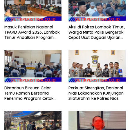
Masuk Penilaian Nasional
Aksi di Polres Lombok Timur,
TPAKD Award 2026, Lombok
Warga Minta Polisi Bergerak
Timur Andalkan Program
Cepat Usut Dugaan Ujaran
Inklusi Keuangan untuk
Kebencian terhadap Bupati
Dongkrak Kesejahteraan
Warga
Distanbun Bireuen Gelar
Perkuat Sinergitas, Danlanal
Temu Ramah Bersama
Nias Laksanakan Kunjungan
Penerima Program Cetak
Silaturahmi ke Polres Nias
Sawah Rakyat (CSR)”
Klarifikasi Isu Hoax