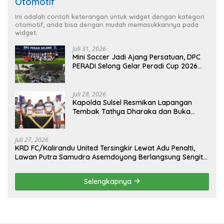
Otomotif
Ini adalah contoh keterangan untuk widget dengan kategori
otomotif, anda bisa dengan mudah memasukkannya pada
widget.
Juli 31, 2026
Mini Soccer Jadi Ajang Persatuan, DPC
PERADI Selong Gelar Peradi Cup 2026
Sambut Hari Kemerdekaan
Juli 28, 2026
Kapolda Sulsel Resmikan Lapangan
Tembak Tathya Dharaka dan Buka
Kejuaraan Menembak Bupati Sidrap Cup
II Tahun 2026
Juli 27, 2026
KRD FC/Kalirandu United Tersingkir Lewat Adu Penalti,
Lawan Putra Samudra Asemdoyong Berlangsung Sengit
namun Tetap Kondusif
Selengkapnya