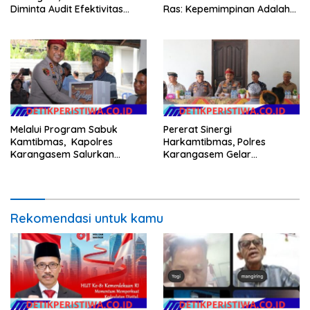
Diminta Audit Efektivitas
Ras: Kepemimpinan Adalah
Program Pertanian
Talenta yang Bisa Diasah
Melalui Program Sabuk
Pererat Sinergi
Kamtibmas, Kapolres
Harkamtibmas, Polres
Karangasem Salurkan
Karangasem Gelar
Bantuan Sembako kepada
Pembinaan Sabuk
Warga Kurang Mampu
Kamtibmas di Dangin Sema II
Rekomendasi untuk kamu