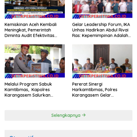
Kemiskinan Aceh Kembali
Gelar Leadership Forum, IKA
Meningkat, Pemerintah
Unhas Hadirkan Abdul Rivai
Diminta Audit Efektivitas
Ras: Kepemimpinan Adalah
Program Pertanian
Talenta yang Bisa Diasah
Melalui Program Sabuk
Pererat Sinergi
Kamtibmas, Kapolres
Harkamtibmas, Polres
Karangasem Salurkan
Karangasem Gelar
Bantuan Sembako kepada
Pembinaan Sabuk
Warga Kurang Mampu
Kamtibmas di Dangin Sema II
Selengkapnya