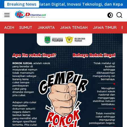
Langsung
tal, Inovasi Teknologi, dan Kepastian Hukum Menuju Indone
Breaking News
ke
konten
ACEH
SUMUT
JAKARTA
JAWA TENGAH
JAWA TIMUR
BA