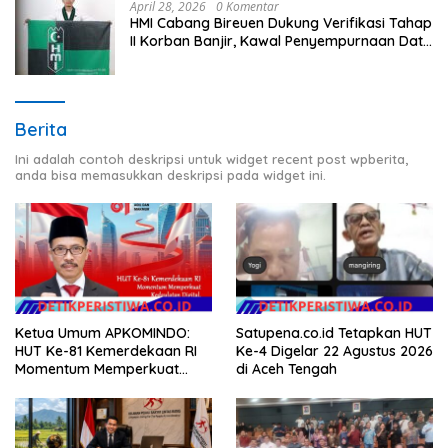
April 28, 2026
0 Komentar
HMI Cabang Bireuen Dukung Verifikasi Tahap
II Korban Banjir, Kawal Penyempurnaan Data
Berdasarkan BPBD
Berita
Ini adalah contoh deskripsi untuk widget recent post wpberita,
anda bisa memasukkan deskripsi pada widget ini.
Ketua Umum APKOMINDO:
Satupena.co.id Tetapkan HUT
HUT Ke-81 Kemerdekaan RI
Ke-4 Digelar 22 Agustus 2026
Momentum Memperkuat
di Aceh Tengah
Kedaulatan Digital, Inovasi
Teknologi, dan Kepastian
Hukum Menuju Indonesia
Emas 2045