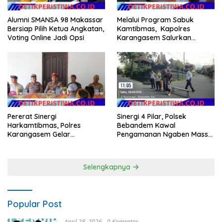
Alumni SMANSA 98 Makassar
Melalui Program Sabuk
Bersiap Pilih Ketua Angkatan,
Kamtibmas, Kapolres
Voting Online Jadi Opsi
Karangasem Salurkan
Bantuan Sembako kepada
Warga Kurang Mampu
Sinergi 4 Pilar, Polsek
Pererat Sinergi
Bebandem Kawal
Harkamtibmas, Polres
Pengamanan Ngaben Massal
Karangasem Gelar
44 Sawa di Banjar Adat
Pembinaan Sabuk
Tihingan
Kamtibmas di Dangin Sema II
Selengkapnya
Popular Post
April 28, 2026
0 Komentar