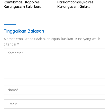
Kamtibmas, Kapolres
Harkamtibmas, Polres
Karangasem Salurkan
Karangasem Gelar
Bantuan Sembako kepada
Pembinaan Sabuk
Warga Kurang Mampu
Kamtibmas di Dangin Sema II
Tinggalkan Balasan
Alamat email Anda tidak akan dipublikasikan.
Ruas yang wajib
ditandai
*