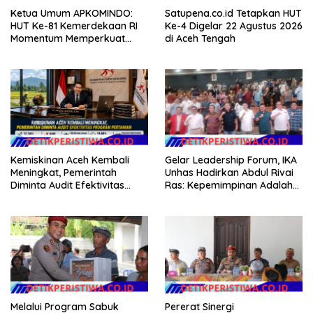
Ketua Umum APKOMINDO:
Satupena.co.id Tetapkan HUT
HUT Ke-81 Kemerdekaan RI
Ke-4 Digelar 22 Agustus 2026
Momentum Memperkuat
di Aceh Tengah
Kedaulatan Digital, Inovasi
Teknologi, dan Kepastian
Hukum Menuju Indonesia
Emas 2045
Kemiskinan Aceh Kembali
Gelar Leadership Forum, IKA
Meningkat, Pemerintah
Unhas Hadirkan Abdul Rivai
Diminta Audit Efektivitas
Ras: Kepemimpinan Adalah
Program Pertanian
Talenta yang Bisa Diasah
Melalui Program Sabuk
Pererat Sinergi