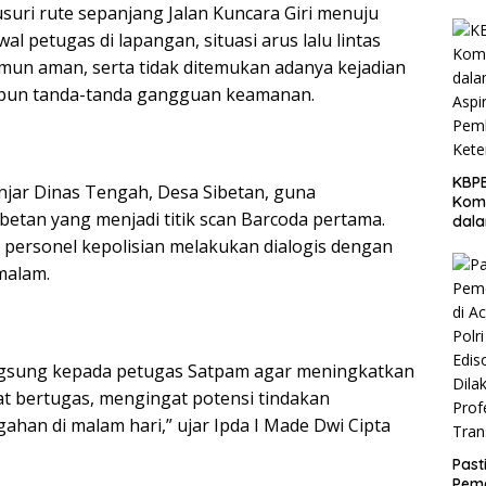
Ban
suri rute sepanjang Jalan Kuncara Giri menuju
Laku
l petugas di lapangan, situasi arus lalu lintas
Eval
namun aman, serta tidak ditemukan adanya kejadian
maupun tanda-tanda gangguan keamanan.
KBPB
njar Dinas Tengah, Desa Sibetan, guna
Komi
etan yang menjadi titik scan Barcoda pertama.
dal
Aspi
 personel kepolisian melakukan dialogis dengan
Pem
malam.
Ket
ngsung kepada petugas Satpam agar meningkatkan
at bertugas, mengingat potensi tindakan
ahan di malam hari,” ujar Ipda I Made Dwi Cipta
Past
Peme