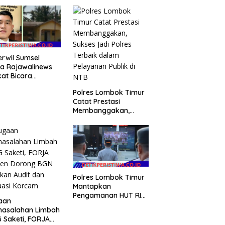
rwil Sumsel
a Rajawalinews
at Bicara
aan Penggelapan
Polres Lombok Timur
a Desa Rp 84
Catat Prestasi
, Kades
Membanggakan,
mulyo Belitang
Sukses Jadi Polres
 Hilang 3 Bulan
Terbaik dalam
a Anggaran
Pelayanan Publik di
bangunan
NTB
Polres Lombok Timur
Mantapkan
Pengamanan HUT RI
aan
ke-81, Antisipasi
masalahan Limbah
Kerawanan hingga
 Saketi, FORJA
Sambut Agenda