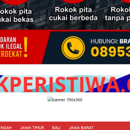
ENGAH
JAWA TIMUR
BALI
JAWA BARAT