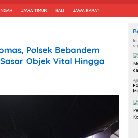
ENGAH
JAWA TIMUR
BALI
JAWA BARAT
B
In
an
bmas, Polsek Bebandem
 Sasar Objek Vital Hingga
Ag
Po
Me
da