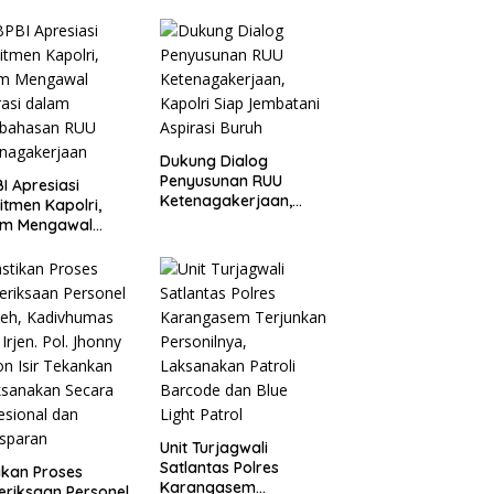
ten Dorong BGN
Kapolri
kan Audit dan
uasi Korcam
Dukung Dialog
Penyusunan RUU
I Apresiasi
Ketenagakerjaan,
tmen Kapolri,
Kapolri Siap
am Mengawal
Jembatani Aspirasi
rasi dalam
Buruh
bahasan RUU
enagakerjaan
Unit Turjagwali
Satlantas Polres
ikan Proses
Karangasem
riksaan Personel