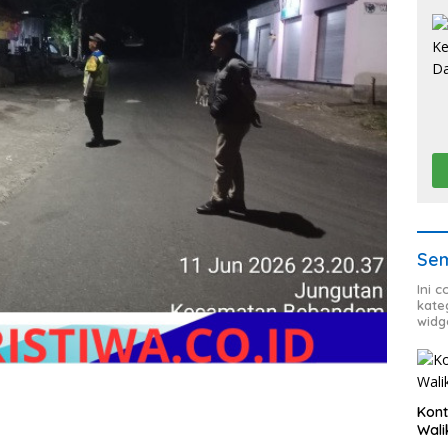
Sem
Ini 
kate
widg
Kont
Wali