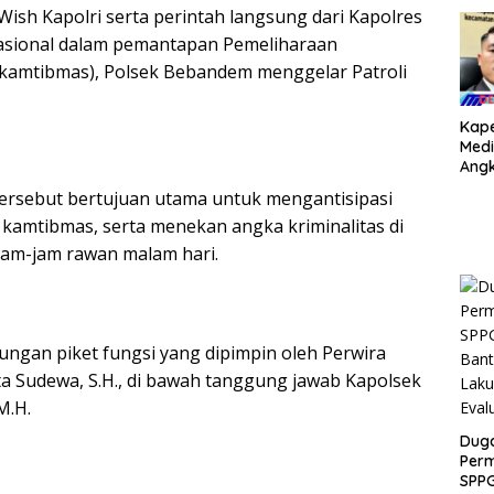
sh Kapolri serta perintah langsung dari Kapolres
rasional dalam pemantapan Pemeliharaan
kamtibmas), Polsek Bebandem menggelar Patroli
Kape
Medi
Angk
Dug
 tersebut bertujuan utama untuk mengantisipasi
Dan
amtibmas, serta menekan angka kriminalitas di
Juta
Argo
jam-jam rawan malam hari.
Jaya
Baw
Pem
bungan piket fungsi yang dipimpin oleh Perwira
a Sudewa, S.H., di bawah tanggung jawab Kapolsek
M.H.
Dug
Per
SPPG