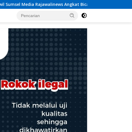
Angkat Bicara Dugaan Penggelapan Dana Desa Rp 84 Juta, Kade