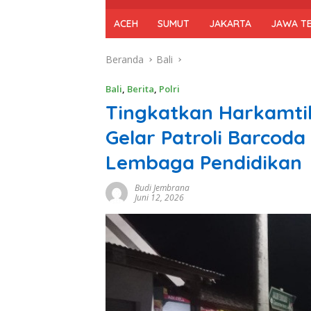
ACEH
SUMUT
JAKARTA
JAWA T
Beranda
Bali
Bali
,
Berita
,
Polri
Tingkatkan Harkamti
Gelar Patroli Barcoda
Lembaga Pendidikan
Budi Jembrana
Juni 12, 2026