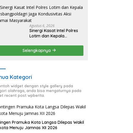
HUT RI ke-81, Antisipasi
Kerawanan hingga
Sambut Agenda Kapolri
Agustus 6, 2026
Sinergi Kasat Intel Polres
Lotim dan Kepala
Kesbangpoldagri Jaga
Kondusivitas Aksi Damai
Selengkapnya
Masyarakat
ua Kategori
contoh widget dengan style gallery pada
gori olahraga, anda bisa mengaturnya pada
et recent post wpberita.
ingen Pramuka Kota Langsa Dilepas Wakil
kota Menuju Jamnas XII 2026